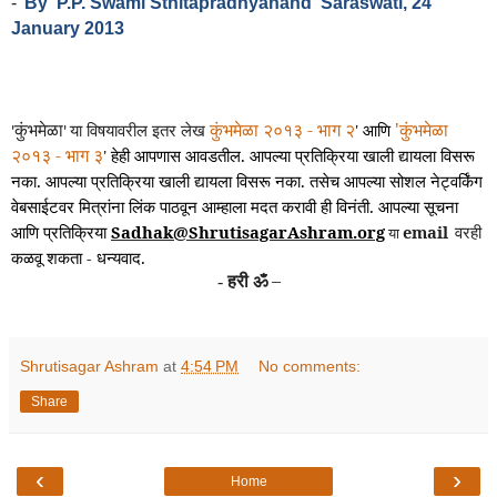
-
By
P.P. Swami Sthitapradnyanand
Saraswati, 24
January 2013
कुंभमेळा
कुंभमेळा २०१३ - भाग २
'
कुंभमेळा
या
विषयावरील इतर लेख
'
आणि
'
'
२०१३ - भाग ३
'
हेही आपणास आवडतील. आपल्या प्रतिक्रिया खाली द्यायला विसरू
नका.
आपल्या प्रतिक्रिया खाली द्यायला विसरू नका. तसेच आपल्या सोशल नेट्वर्किंग
वेबसाईटवर मित्रांना लिंक पाठवून आम्हाला मदत करावी ही विनंती. आपल्या सूचना
आणि प्रतिक्रिया
Sadhak@ShrutisagarAshram.org
email
वरही
या
कळवू शकता - धन्यवाद.
हरी ॐ
–
-
Shrutisagar Ashram
at
4:54 PM
No comments:
Share
‹
›
Home