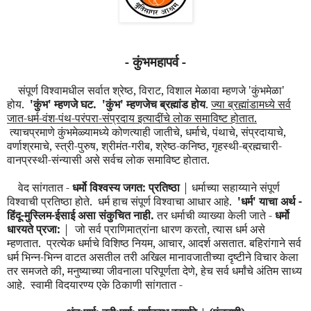
- कुंभमहापर्व -
संपूर्ण विश्वामधील सर्वात श्रेष्ठ, विराट, विशाल मेळावा म्हणजे 'कुंभमेळा'
होय.
'कुंभ' म्हणजे घट.
'कुंभ' म्हणजेच ब्रह्मांड होय
.
ज्या ब्रह्मांडामध्ये सर्व
जात-धर्म-वंश-पंथ-परंपरा-संप्रदाय इत्यादींचे लोक समाविष्ट होतात.
त्याचप्रमाणे कुंभमेळ्यामध्ये कोणत्याही जातीचे, धर्माचे, पंथाचे, संप्रदायाचे,
वर्णाश्रमाचे, स्त्री-पुरुष, श्रीमंत-गरीब, श्रेष्ठ-कनिष्ठ, गृहस्थी-ब्रह्मचारी-
वानप्रस्थी-संन्यासी असे सर्वच लोक समाविष्ट होतात.
वेद सांगतात -
धर्मो विश्वस्य जगत: प्रतिष्ठा
| धर्माच्या सहाय्याने संपूर्ण
विश्वाची प्रतिष्ठा होते.
धर्म हाच संपूर्ण विश्वाचा आधार आहे.
'धर्म' याचा अर्थ -
हिंदू-मुस्लिम-ईसाई असा संकुचित नाही.
तर धर्माची व्याख्या केली जाते -
धर्मो
धारयते प्रजा:
|
जो सर्व प्राणिमात्रांना धारण करतो, त्यास धर्म असे
म्हणतात.
प्रत्येक धर्माचे विशिष्ठ नियम, आचार, आदर्श असतात. बहिरांगाने सर्व
धर्म भिन्न-भिन्न वाटत असतील तरी अखिल मानावजातीच्या दृष्टीने विचार केला
तर समजते की, मनुष्याच्या जीवनाला परिपूर्णता देणे, हेच सर्व धर्मांचे
अंतिम
साध्य
आहे.
स्वामी विदयारण्य एके ठिकाणी सांगतात -