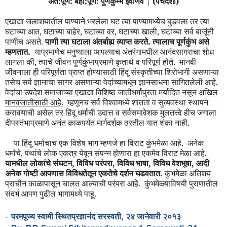
अंत:पूर्ण: बही:पूर्ण: पुर्णकुम्भ इवार्णवे | (पंचदशी)
एखाद्या जलाशयातील पाण्याने भरलेला घट त्या पाण्यामध्येच बुडवला तर त्या
घटाच्या आत, घटाच्या बाहेर, घटाच्या वर, घटाच्या खाली, घटाच्या सर्व बाजूंनी
पाणीच असते.
पाणी त्या घटाला अंतर्बाह्य व्याप्त करते. त्यालाच पूर्णकुंभ असे
म्हणतात.
याप्रमाणेच मनुष्याला आपल्याच अंतरंगामधील आनंदसागराचा शोध
लागला की, त्याचे जीवन पुर्णकुंभाप्रमाणे कृतार्थ व परिपूर्ण होते.
मानवी
जीवनाला ही परिपूर्णता प्राप्त होण्यासाठी हिंदू संस्कृतीच्या शिरोभागी असणाऱ्या
तसेच सर्व ज्ञानाचा सागर असणाऱ्या वेदांच्यामधून ज्ञानसाधना सांगितलेली आहे.
वेदांचा उपदेश समाजाच्या एखाद्या विशिष्ठ जातीधर्मापुरता मर्यादित नसून अखिल
मानवजातीसाठी आहे.
म्हणूनच सर्व विश्वामध्ये शांतता व सुव्यवस्था स्थापन
करावयाची असेल तर हिंदू धर्माची उदात्त व सर्वसमावेशक मुलतत्त्वे हीच जगाला
दीपस्तंभाप्रमाणे अनंत काळपर्यंत मार्गदर्शक ठरतील यात शंका नाही.
या हिंदू धर्माचाच एक विशेष भाग म्हणजे हा विराट कुंभमेळा आहे.
अनेक
धर्मांचे, पंथांचे लोक एकत्र येवून संपन्न होणारा हा एकमेव विराट मेळा आहे.
यामधील लोकांचे संघटन, विविध परंपरा, विविध भाषा, विविध वेशभूषा, आदी
अनेक गोष्टी आपणास विविधतेतून एकतेचे दर्शन घडवतात.
कुंभमेळा अतिशय
प्राचीन काळापासून चालत आल्याची परंपरा आहे.
कुंभमेळ्याविषयी
पुराणातील
संदर्भ आपण पुढील भागामध्ये पाहू.
परमपूज्य स्वामी
स्थितप्रज्ञानंद
सरस्वती
, २४ जानेवारी
२०
१३
-