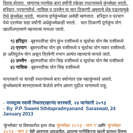
दिवस होतात.
म्हणूनच प्रत्येक बारा वर्षांनी एकेका स्थानामध्ये कुंभमेळा भरतो.
हरिद्वार, प्रयागतीर्थ, नाशिक व उज्जैन या चार ठिकाणी अमृताचे थेंब पडल्यामुळे
तेथे कुंभमेळा भरतो.
यालाच पूर्णकुंभमेळा असेही म्हणतात.
हरिद्वार व प्रयाग
येथे प्रत्येक सहा वर्षांनी अर्धकुंभमेळाही भरतो.
चार ठिकाणी पूर्णकुंभ योग
खालीलप्रमाणे महत्त्वाचा मनाला जातो.
१)
हरिद्वार
- बृहस्पतीचा योग कुंभ राशीमध्ये व सूर्याचा योग मेष राशीमध्ये
२) प्रयाग
- बृहस्पतीचा योग वृष राशीमध्ये व सूर्याचा योग मकर राशीमध्ये.
हा अतिदुर्लभ योग असून त्रिवेणी स्नान अत्यंत महत्त्वाचे मानले जाते.
३) उज्जैन
- बृहस्पतीचा योग सिंह राशीमध्ये व सूर्याचा योग मेष राशीमध्ये
४) नाशिक
- बृहस्पतीचा योग सिंह राशीमध्ये
याप्रकारे या चारही स्थानांमध्ये बारा वर्षानंतर एक महाकुंभपर्व असते.
कुंभमेळ्याचे शास्त्रामध्ये केलेले वर्णन आपण पुढील भागामध्ये पाहू.
परमपूज्य स्वामी
स्थितप्रज्ञानंद
सरस्वती
, २४ जानेवारी
२०
१३
-
-
By
P.P. Swami Sthitapradnyanand
Saraswati, 24
January 2013
कुंभमेळा
कुंभमेळा २०१३ - भाग १
'
कुंभमेळा
या
विषयावरील इतर लेख
'
'
आणि
'
'
२०१३ - भाग ३
'
हेही आपणास आवडतील.
आपल्या प्रतिक्रिया खाली द्यायला विसरू