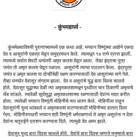
- कुंभमहापर्व -
कुंभमेळ्याविषयी पुराणांच्यामध्ये
एक कथा आहे. भगवान विष्णूंच्या आज्ञेने एकदा
देव व आसुरांनी एकत्र येवून समुद्रमंथन केले.
त्यामधून १४ रत्ने प्राप्त झाली.
त्यामध्ये सर्वात शेवटी धन्वंतरी अमृत कलश घेवून आला.
तेंव्हा इंद्राचा पुत्र
जयंत तो अमृत कलश घेवून पळाला.
आसुरांनी त्याचा पाठलाग केला.
इंद्रपुत्र
जयंत व अमृत कलश या दोन्हींचेही रक्षण करण्यासाठी देव आसुरांच्या मागे गेले.
तेंव्हा घनघोर देवासुर संग्राम झाला.
देव व असुरांचे युद्ध बारा दिवस चालले
होते.
देवासुर युद्धाच्या वेळी त्या अमृतकलशामधून पृथ्वीवर चार ठिकाणी अमृताचे
थेंब सांडले.
त्यावेळी सूर्यसुद्धा अमृतकलशाच्या रक्षणासाठी देवांना मदत करीत
होता.
त्यावेळी भगवान विष्णूंनी मोहिनीचे रूप धारण केले.
मोहिनीला पाहून
देवासुरांनी युध्द थांबवले व अमृतकलश वाटण्यासाठी मोहिनीच्या हातात दिला
गेला.
मोहिनीरुपधारी भगवान श्री विष्णूंनी धर्मराक्षणार्थ ते अमृत असुरांना न देता
देवांना चतुराईने प्राशन करण्यास दिले.
त्यामुळे देव अमर झाले.
देवासुर युध्द बारा दिवस चालले होते.
देवांचे बारा दिवस म्हणजे मनुष्याचे बारा