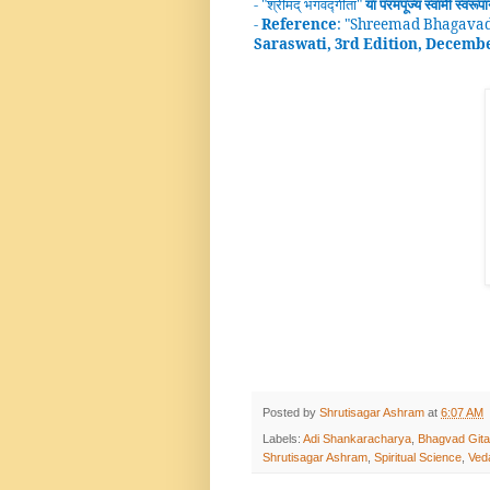
- "
श्रीमद्
भगवद्गीता
"
या परमपूज्य स्वामी
स्वरूप
-
Reference
: "
Shreemad Bhagavad
Saraswati, 3rd Edition, Decemb
Posted by
Shrutisagar Ashram
at
6:07 AM
Labels:
Adi Shankaracharya
,
Bhagvad Gita
Shrutisagar Ashram
,
Spiritual Science
,
Ved