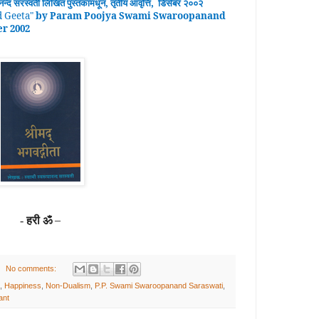
ानन्द
सरस्वती लिखित पुस्तकामधून
,
तृतीय
आवृ
त्ति
,
डिसेंबर २००२
 Geeta
"
by Param Poojya Swami Swaroopanand
er 2002
हरी ॐ
–
-
No comments:
,
Happiness
,
Non-Dualism
,
P.P. Swami Swaroopanand Saraswati
,
ant