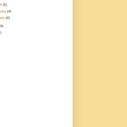
ch
(5)
uary
(4)
uary
(4)
69)
)