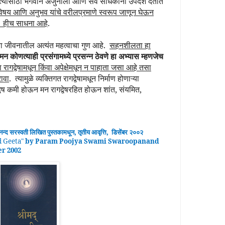
त्यासाठी भगवान अर्जुनाला आणि सर्व साधकांना उपदेश देतात
 विषय आणि अनुभव यांचे वरीलप्रमाणे स्वरूप जाणून घेऊन
.
हीच साधना आहे
.
ा जीवनातील अत्यंत महत्वाचा गुण आहे.
सहनशीलता हा
मन कोणत्याही प्रसंगामध्ये प्रसन्न ठेवणे हा अभ्यास म्हणजेच
 रागद्वेषामधून किंवा अपेक्षेमधून न पाहाता जसा आहे तसा
रावा
.
त्यामुळे व्यक्तिगत रागद्वेषामधून निर्माण होणाऱ्या
गद्वेष कमी होऊन मन रागद्वेषरहित होऊन शांत, संयमित,
ानन्द
सरस्वती लिखित पुस्तकामधून
,
तृतीय
आवृ
त्ति
,
डिसेंबर २००२
 Geeta
"
by Param Poojya Swami Swaroopanand
er 2002