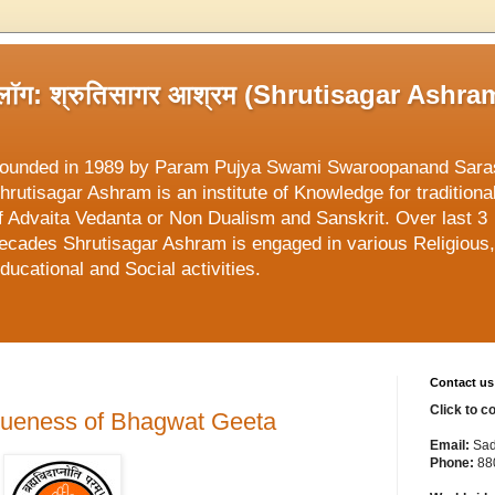
्लॉग: श्रुतिसागर आश्रम (Shrutisagar Ashra
ounded in 1989 by Param Pujya Swami Swaroopanand Sara
hrutisagar Ashram is an institute of Knowledge for traditiona
f Advaita Vedanta or Non Dualism and Sanskrit. Over last 3
ecades Shrutisagar Ashram is engaged in various Religious,
ducational and Social activities.
Contact us
Click to c
 Uniqueness of Bhagwat Geeta
Email:
Sad
Phone:
88