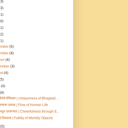
53)
53)
51)
50)
51)
52)
51)
ember
(5)
ember
(4)
ber
(4)
tember
(3)
ust
(4)
(5)
e
(4)
(4)
ीतेचे वैशिष्ठ्य | Uniqueness of Bhagwat ...
जन्माचा प्रवाह | Flow of Human Life
षेमधून प्रसन्नता | Cheerfulness through E...
चे मिथ्यात्व | Futility of Worldly Objects
l
(5)