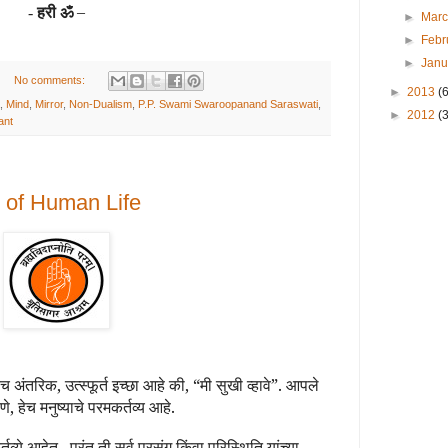
हरी ॐ
–
-
►
Mar
►
Febr
►
Jan
No comments:
►
2013
(
,
Mind
,
Mirror
,
Non-Dualism
,
P.P. Swami Swaroopanand Saraswati
,
►
2012
(3
ant
low of Human Life
एकच अंतरिक, उत्स्फूर्त इच्छा आहे की, “मी सुखी व्हावे”. आपले
, हेच मनुष्याचे परमकर्तव्य आहे.
तव्ये आहेत.
परंतु ती सर्व प्रसंग किंवा परिस्थिति यांच्या