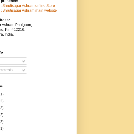
 presence:
sit Shrutisagar Ashram online Store
isit Shrutisagar Ashram main website
dress:
ar Ashram Phulgaon,
une, Pin-412216.
a, India.
To
omments
ve
31)
52)
53)
52)
52)
51)