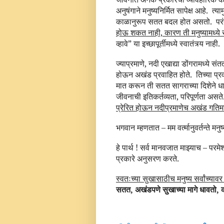
अनुषंगाने मनुष्यनिर्मित सापेक्ष आहे.
त्या
काळानुरूप सतत बदल होत असतो.
पर
होऊ शकत नाही, कारण ती मनुष्यामध्ये 
व्हावे” या इच्छापूर्तीमध्ये स्वातंत्र्य नाही.
ज्याप्रमाणे, नदी एखाद्या डोंगरामध्ये स
होऊन अखंड प्रवाहित होते.
तिच्या प्र
मात करून ती सतत सागराच्या दिशेने ध
जीवनाची इतिकर्तव्यता, परिपूर्णता असत
प्रेरित होऊन नदीप्रमाणेच अखंड गतिम
भगवान म्हणतात –
मम वर्त्मानुवर्तन्ते मनु
हे पार्थ ! सर्व मानवजात माझ्याच – परमेश्
प्रकारे अनुसरण करते.
स्वतःच्या सुखासाठीच मनुष्य सर्वांच्यावर
सतत, अखंडपणे सुखाच्या मागे धावतो, क