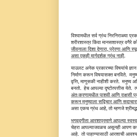
विश्वामधील सर्व ग्रंथ निरनिराळ्या प्रका
शरीरशास्त्र किंवा मानसशास्त्र वगैरे 
जीवनाला दिशा देणारा, प्रेरणा आणि स्फ
असा एकही मार्गदर्शक ग्रंथ नाही
.
याउलट अनेक प्रकारच्या विषयांचे ज्ञान म
निर्माण करून विषयासक्त बनविते.
मनुष
वृत्ति, माणुसकी नाहीशी करते.
मनुष्य अ
बनतो.
हेच आपल्या दृष्टोत्पत्तीस येते.
त
अंतःकरणामधील पाशवी आणि राक्षसी प्रवृत्
करून मनुष्याला सद्विचार आणि सदाचारामध
असा एकच ग्रंथ आहे, तो म्हणजे श्रीमद्
भगवद्गीता आरशाप्रमाणे आपल्या स्वस्व
चेहरा आपल्याजवळच असूनही आपण कध
आहे.
तो पाहाण्यासाठी आरशाची आवश