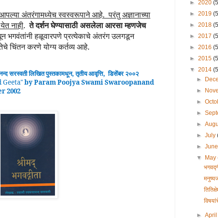
►
2020
(
 आपल्या अंतरंगामध्येच स्वस्वरूपाने आहे.
परंतु अज्ञानाच्या
►
2019
(
येत नाही
.
ते दर्शन घेण्यासाठी असलेला आरसा म्हणजेच
►
2018
(
ून भगवंतांनी हळूवारपणे प्रत्येकाचे अंतरंग उलगडून
►
2017
(
ेचे चिंतन करणे योग्य कर्तव्य आहे.
►
2016
(
►
2015
(
▼
2014
(
ानन्द
सरस्वती लिखित पुस्तकामधून
,
तृतीय
आवृ
त्ति
,
डिसेंबर २००२
►
Dec
 Geeta
"
by Param Poojya Swami Swaroopanand
er 2002
►
Nov
►
Octo
►
Sep
►
Aug
►
July
►
Jun
▼
May
भगवद्ग
मनुष्य
तितिक्
विषयां
►
Apri