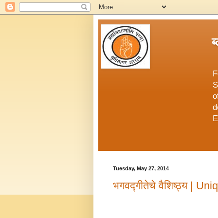
ब
F
S
o
d
E
Tuesday, May 27, 2014
भगवद्गीतेचे वैशिष्ठ्य |