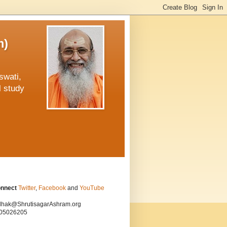
m)
swati,
l study
onnect
Twitter
,
Facebook
and
YouTube
hak@ShrutisagarAshram.org
05026205