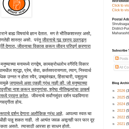
Worldwide
Click to vi
Click to v
Postal Ad
Shrutisag
District-P
राने बाह्य विषयांचे ज्ञान देतात.
मग ते भौतिकशास्त्र असो,
Maharashtr
कोणतेही शास्त्र असो.
परंतु
जीवनाचे गूढ रहस्य उलगडून
ूर्ति देणारा, जीवनाचा विकास करून जीवन परिपूर्ण करणारा
Subscribe 
Posts
नुष्याच्या मनामध्ये रागद्वेष, कामक्रोधलोभ वगैरेदि विकार
All C
्यामधील श्रद्धा, प्रेम, सेवा, कर्तव्यपरायणता, त्याग, निस्वार्थ
धिक उन्नत न होता स्वैर, उच्छ्रुंखल, हिंसाचारी, पशुतुल्य
्यामुळे
जगामध्ये असा एकही ग्रंथ नाही की, जो मनुष्याच्या
Blog Archi
तींचा नाश करून सद्गुणांचा, श्रेष्ठ नीतिमूल्यांचा उत्कर्ष
►
2026
(
्ये प्रवृत्त करेल
.
जीवनाचे सर्वांगसुंदर दर्शन घडविणारा
►
2025
(
भगवद्गीता होय.
►
2024
(
►
2023
(
रूपाचे दर्शन देणारा अलौकिक ग्रंथ आहे
.
आपल्या स्वतःचा
►
2022
(
ीही पाहू शकत नाही.
तो अत्यंत जवळ असूनही फार फार दूर
►
2021
(
्यकता असते.
त्यासाठी आरसा हा साधन होतो.