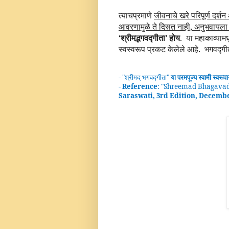
त्याचप्रमाणे
जीवनाचे खरे परिपूर्ण दर्शन
आवरणामुळे ते दिसत नाही, अनुभवायला 
‘श्रीमद्भगवद्गीता’ होय
.
या महाकाव्यामध
स्वस्वरूप प्रकट केलेले आहे.
भगवद्गीत
- "
श्रीमद्
भगवद्गीता
"
या परमपूज्य स्वामी
स्वरूप
-
Reference
: "
Shreemad Bhagavad
Saraswati, 3rd Edition, Decemb