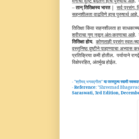
मनाची दृष्टि बदलणे हाच पुरुषार्थ आहे
.
–
तान्
तितिक्षस्व भारत |
सर्व प्रसंग,
सहनशीलता वाढविणे हाच पुरुषार्थ आहे
तितिक्षा किंवा सहनशीलता हा साधकाच्य
शरीराचा गुण नसून अंतःकरणाचा आहे
.
तितिक्षा होय
.
कोणताही प्रसंग स्वतःच्या
वस्तुनिष्ठ दृष्टीने पाहाण्याचा अभ्यास क
प्रतिक्रिया कमी होतील.
पर्यायाने रा
विक्षेपरहित, अंतर्मुख होईल.
- "
श्रीमद्
भगवद्गीता
"
या परमपूज्य स्वामी
स्वरूप
-
Reference
: "
Shreemad Bhagavad
Saraswati, 3rd Edition, Decemb