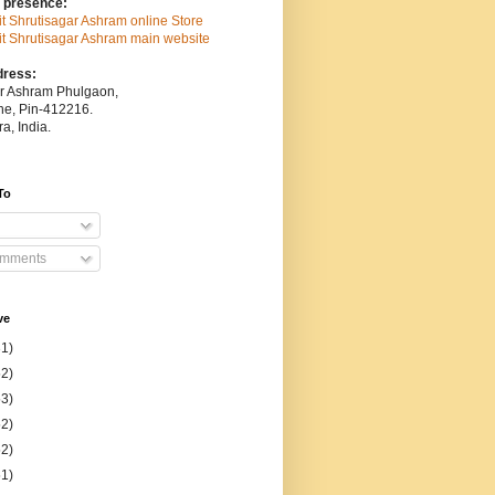
 presence:
sit Shrutisagar Ashram online Store
isit Shrutisagar Ashram main website
dress:
ar Ashram Phulgaon,
une, Pin-412216.
a, India.
To
omments
ve
31)
52)
53)
52)
52)
51)