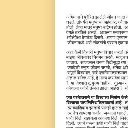
अभिमानाने प्रेरित झालेले जीवन जगत अस
घडते, तोपर्यंत मनुष्याचा अहंकार, गर्व 
होतो, तेव्हा मात्र मनुष्य उद्विग्न हो
वेगळे ठरविले असते. आपल्या मनाप्रमाण
अपेक्षेपेक्षा वेगळेच दिसते. आपण प्रय
जीवनामध्ये असे संकटांचे प्रसंग एका
अशा वेळी विचारी मनुष्य विचार करतो 
माझ्या जीवनावर नियमन करते. म्हणूनच स
जातात. आजकाल तरुण पिढीसुद्धा त्या अ
ज्यावेळी मनुष्य जीवन जगतो, अनेक अपेक्ष
संपूर्ण विश्वावर, सर्व प्राणिमात्रां
अज्ञात शक्ति आहे, हे मान्य करावेच ला
? या विश्वात तू मुख्य नाहीस. तुझ्याव
कोणत्या गर्वाने उन्मत्त झाला आहेस ?
ज्या परमेश्वराने या विश्वाला निर्माण के
विश्वाचा उत्पत्तिस्थितिलयकर्ता आहे.
तोच
त्याच्याशिवाय झाडाचे पानही हालत ना
त्यानेच आपल्या सर्वांना जन्माला घातले.
पाणी दिले, राहायला आकाश दिले, जिवंत 
दिली. त्याने वरून कधी याची बिले पा