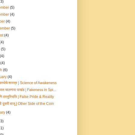
53)
ember
(5)
ember
(4)
ber
(4)
tember
(5)
ust
(4)
(4)
e
(5)
(4)
l
(4)
ch
(6)
uary
(4)
ावस्थेचे शास्त्र | Science of Awakeness
्मात चालणारा पाखंड | Fakeness in Spi...
णि वस्तुस्थिति | False Pride & Reality
ची दुसरी बाजू | Other Side of the Coin
uary
(4)
53)
51)