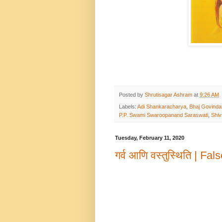
Posted by
Shrutisagar Ashram
at
9:26 AM
Labels:
Adi Shankaracharya
,
Bhaj Govind
P.P. Swami Swaroopanand Saraswati
,
Shiv
Tuesday, February 11, 2020
गर्व आणि वस्तुस्थिति | Fa