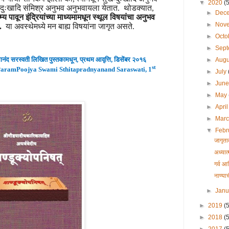
▼
2020
(
ुखदुःखादि संमिश्र अनुभव अनुभवायला येतात. थोडक्यात,
►
Dec
्य पावून इंद्रियांच्या माध्यमामधून स्थूल विषयांचा अनुभव
►
Nov
.
या अवस्थेमध्ये मन बाह्य विषयांना जागृत असते.
►
Octo
►
Sep
ञानंद
सरस्वती लिखित पुस्तकामधून
,
प्रथम
आवृ
त्ति
,
डिसेंबर २०
१
६
►
Aug
st
ParamPoojya Swami Sthitapradnyanand Saraswati, 1
►
July
►
Jun
►
May
►
Apri
►
Mar
▼
Febr
जागृत
अध्यात
गर्व आ
नाण्या
►
Jan
►
2019
(
►
2018
(