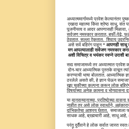
अध्यात्ममार्गामध्ये प्रवेश केल्यानंतर
एखादा महात्मा किंवा श्रेष्ठ साधु, संत
पूजनीयत्व व आदर आपणासही मिळावा, अशी 
सर्वजण नमस्कार करतात, बर्फी-पेढे, फ
ठेवतात, सल्ला ऐकतात. शिवाय उदरनिर्वा
असे सर्व बहिरंग पाहून
“ आपणही साधु व्
मग आपल्यालाही सर्वजण नमस्कार करतील
अशी विचित्र व भयंकर स्वप्ने उराशी बा
सद्य समाजामध्ये तर अध्यात्मात प्रवेश
दोन-चार आध्यात्मिक पुस्तके वाचून त्यांच
करण्याची भाषा बोलतात. आध्यात्मिक ज्
ठरलेले असते की, हे ज्ञान घेऊन समाज
खूप चुकीच्या कल्पना करून लोक बहिरंगान
विषयांच्या अनेक कामना व भोगवासना 
या
मानसन्मानाच्या, प्रतिष्ठेच्या वासना स
नाहीत तर असे लोक स्वार्थाने, अहंकाराने
दांभिकतेचा आश्रय घेतात.
समाजाला फसव
साधक आहे, ब्रह्मचारी आहे, साधु आहे
परंतु दुर्दैवाने हे लोक सर्वात जास्