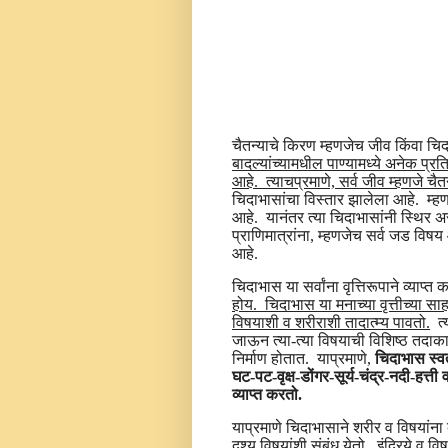
चैतन्याचे किरण म्हणजेच जीव किंवा च
बादल्यांच्यामधील पाण्यामध्ये अनेक प्रति
आहे. त्याचप्रमाणे, सर्व जीव म्हणजे चै
चिदाभासांचा विस्तार झालेला आहे. म्हणजे
आहे. यानंतर त्या चिदाभासांनी स्थिर असण
प्राणिमात्रांना, म्हणजेच सर्व जड विषय आण
आहे.
चिदाभास या सर्वांना वृत्तिरूपाने व्याप्
होय. चिदाभास या मनाच्या वृत्तीच्या साहाय
विषयाशी व शरीराशी तादात्म्य पावतो.
त्य
जाऊन त्या-त्या विषयाची विशिष्ठ तदाकार,
निर्माण होतात. याप्रमाणे,
चिदाभास स्वत
घट-पट-वृक्ष-डोंगर-सूर्य-चंद्र-नदी-हत्ती
व्याप्त करतो.
याप्रमाणे चिदाभासाने शरीर व विषयांना व्
दृश्य विषयांशी संबंध येतो. इंद्रिये व 