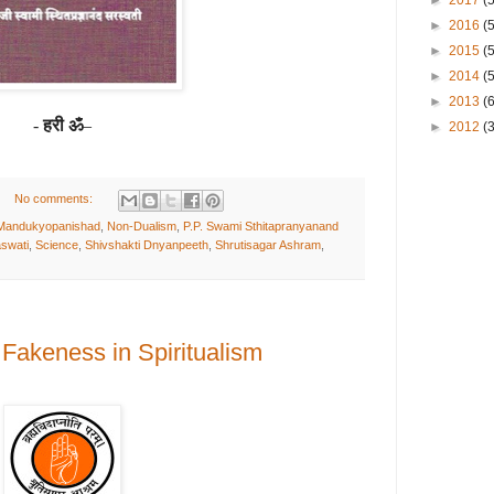
►
2017
(
►
2016
(
►
2015
(
►
2014
(
►
2013
(
-
हरी ॐ
–
►
2012
(3
No comments:
Mandukyopanishad
,
Non-Dualism
,
P.P. Swami Sthitapranyanand
swati
,
Science
,
Shivshakti Dnyanpeeth
,
Shrutisagar Ashram
,
 | Fakeness in Spiritualism