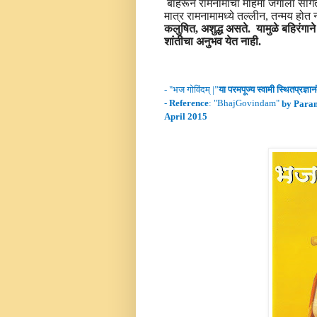
बाहेरून रामनामाचा महिमा जगाला सांगता
मात्र रामनामामध्ये तल्लीन, तन्मय होत न
कलुषित, अशुद्ध असते. यामुळे बहिरंगा
शांतीचा अनुभव येत नाही.
- "
भज गोविंद
म् |”
या परमपूज्य स्वामी
स्थितप्रज्ञान
-
Reference
: "
BhajGovindam
"
by Para
April 2015