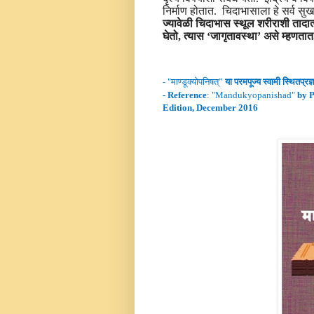
निर्माण होतात. चिदाभासाला हे सर्व स
ज्यावेळी चिदाभास स्थूल शरीराशी तादात्म
घेतो
,
त्यास ‘जागृतावस्था’ असे म्हणतात
- "
माण्डूक्योपनिषत्”
या परमपूज्य स्वामी
स्थितप्रज्
-
Reference
: "
Mandukyopanishad
"
by 
Edition, December 2016