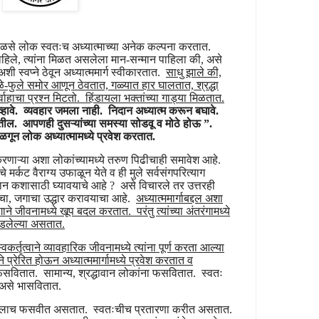
 पुष्कळसे लोक स्वतःच अध्यात्माच्या अनेक कल्पना करतात.
 पाहिले, त्यांना मिळत असलेला मान-सन्मान पाहिला की, असे
स्वप्ने ठेवून अध्यात्ममार्ग स्वीकारतात.
साधु झाले की,
ळे-फुले समोर आणून ठेवतात, गळ्यात हार घालतात, श्रद्धा
हाचा प्रश्न मिटतो. हिंडायला भक्तांच्या गाड्या मिळतात
.
हावे. व्यवहार जमला नाही. निदान अध्यात्म करून बघावे.
. आपणही दुसऱ्यांच्या समस्या सोडवू व मोठे होऊ ”.
ळगून लोक अध्यात्मामध्ये प्रवेश करतात.
 करणाऱ्या अशा लोकांच्यामध्ये तरुण पिढीचाही समावेश आहे.
े मर्कट वैराग्य उफाळून येते व ही मुले सर्वसंगपरित्याग
ञान कशासाठी घ्यावयाचे आहे ? असे विचारले तर उत्तरही
ाचा, जगाचा उद्धार करावयाचा आहे.
अध्यात्ममार्गाबद्दल अशा
े जीवनामध्ये खूप बदल करतात. परंतु त्यांच्या अंतरंगामध्ये
दडलेल्या असतात.
्वकर्तृत्वाने व्यावहारिक जीवनामध्ये त्यांना पूर्ण करता आल्या
 प्रेरित होऊन अध्यात्ममार्गामध्ये प्रवेश करतात व
ितात. सामान्य, श्रद्धावान लोकांना फसवितात. स्वतः
, असे भासवितात.
त स्वतःलाच फसवीत असतात. स्वतःचीच प्रतारणा करीत असतात.