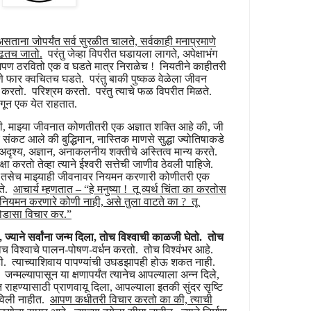
ताना जोपर्यंत सर्व सुरळीत चालते, सर्वकाही मनाप्रमाणे
वाढतच जातो.
परंतु जेव्हा विपरीत घडायला लागते, अपेक्षाभंग
तो. आपण ठरवितो एक व घडते मात्र निराळेच ! नियतीने काहीतरी
े फार क्वचितच घडते. परंतु बाकी पुष्कळ वेळेला जीवन
त्न करतो. परिश्रम करतो. परंतु त्याचे फळ विपरीत मिळते.
मागून एक येत राहतात.
की, माझ्या जीवनात कोणतीतरी एक अज्ञात शक्ति आहे की, जी
ंकट आले की बुद्धिमान, नास्तिक माणसे सुद्धा ज्योतिषाकडे
दृश्य, अज्ञान, अनाकलनीय शक्तीचे अस्तित्व मान्य करते.
ा करतो तेव्हा त्याने ईश्वरी सत्तेची जाणीव ठेवली पाहिजे.
च्यावर तसेच माझ्याही जीवनावर नियमन करणारी कोणीतरी एक
गते.
आचार्य म्हणतात – “हे मनुष्या ! तू व्यर्थ चिंता का करतोस
र नियमन करणारे कोणी नाही, असे तुला वाटते का ? तू
 थोडासा विचार कर.”
ले, ज्याने सर्वांना जन्म दिला, तोच विश्वाची काळजी घेतो. तोच
 विश्वाचे पालन-पोषण-वर्धन करतो. तोच विश्वंभर आहे.
ही. त्याच्याशिवाय पापण्यांची उघडझापही होऊ शकत नाही.
 जन्मल्यापासून या क्षणापर्यंत त्यानेच आपल्याला अन्न दिले,
राहण्यासाठी प्राणवायू दिला, आपल्याला इतकी सुंदर सृष्टि
ठविली नाहीत.
आपण कधीतरी विचार करतो का की, त्याची