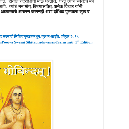
त. हातात रुद्राक्षाची माळ धरतात. परंतु त्यांचे स्वतःचे मन
ाही. त्यांचे
मन भोग, विषयासक्ति, अनेक विचार यांनी
ने अध्यात्माचे आचरण करूनही अशा दांभिक पुरुषाला सुख व
ंद
सरस्वती लिखित पुस्तकामधून
,
प्रथम
आवृ
त्ति
,
एप्रिल २०
१५
st
mPoojya Swami SthitapradnyanandSaraswati, 1
Edition,