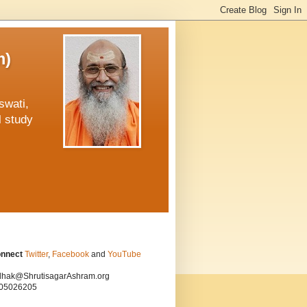
m)
swati,
l study
onnect
Twitter
,
Facebook
and
YouTube
hak@ShrutisagarAshram.org
05026205