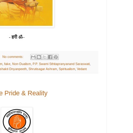
-
हरी ॐ
–
No comments:
am
,
fake
,
Non-Dualism
,
P.P. Swami Sthitapranyanand Saraswati
,
shakti Dnyanpeeth
,
Shrutisagar Ashram
,
Spiritualism
,
Vedant
lse Pride & Reality