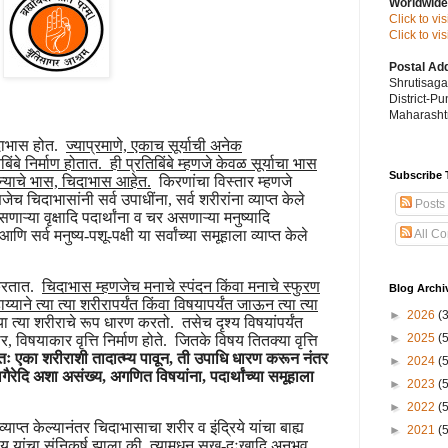
Worldwide
Click to vi
Click to v
Postal Ad
Shrutisag
District-P
Maharashtr
िदाभास होत.
ज्याप्रमाणे, एकाच सूर्याची अनेक
बिंबे निर्माण होतात. ही प्रतिबिंबे म्हणजे केवळ सूर्याचा भास
Subscribe 
तन्याचे भास, चिदाभास आहेत.
किरणांचा विस्तार म्हणजे
च चिदाभासांनी सर्व उपाधींना, सर्व शरीरांना व्याप्त केले
Posts
ाऱ्या वृक्षादि पदार्थांना व चर असणाऱ्या मनुष्यादि
ि सर्व मनुष्य-पशू-पक्षी या सर्वांच्या समूहाला व्याप्त केले
All C
त करतात.
चिदाभास म्हणजेच मनाचे स्पंदन किंवा मनाचे स्फुरण
Blog Archi
्याने त्या त्या शरीरापर्यंत किंवा विषयापर्यंत जाऊन त्या त्या
►
2026
(
ा त्या शरीराचे रूप धारण करतो. तसेच दृश्य विषयांपर्यंत
►
2025
(
 विषयाकार वृत्ति निर्माण होते. जितके विषय तितक्या वृत्ति
ः एका शरीराशी तादात्म्य पावून, ती उपाधि धारण करून नंतर
►
2024
(
 वगैरेदि अशा असंख्य, अगणित विषयांना, पदार्थांच्या समूहाला
►
2023
(
►
2022
(
याप्त केल्यानंतर चिदाभासाचा शरीर व इंद्रिये यांचा बाह्य
►
2021
(
विषय यांचा संनिकर्ष झाला की, त्यामधून सुख-दुःखादि अनुभव