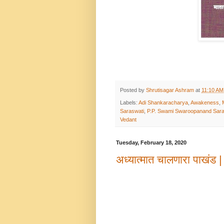
Posted by
Shrutisagar Ashram
at
11:10 AM
Labels:
Adi Shankaracharya
,
Awakeness
,
Saraswati
,
P.P. Swami Swaroopanand Sara
Vedant
Tuesday, February 18, 2020
अध्यात्मात चालणारा पाखंड