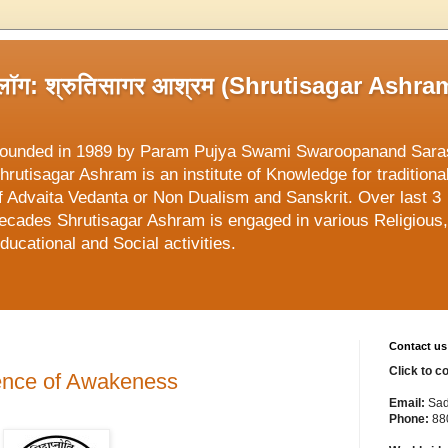
्लॉग: श्रुतिसागर आश्रम (Shrutisagar Ashra
ounded in 1989 by Param Pujya Swami Swaroopanand Sara
hrutisagar Ashram is an institute of Knowledge for traditiona
f Advaita Vedanta or Non Dualism and Sanskrit. Over last 3
ecades Shrutisagar Ashram is engaged in various Religious,
ducational and Social activities.
Contact us
Click to c
Science of Awakeness
Email:
Sad
Phone:
88