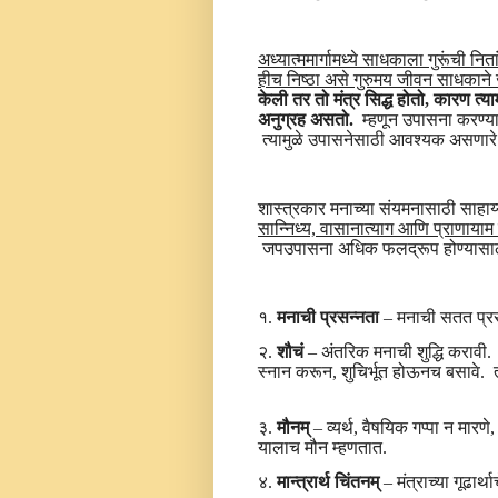
अध्यात्ममार्गामध्ये साधकाला गुरूंची नि
हीच निष्ठा असे गुरुमय जीवन साधकाने 
केली तर तो मंत्र सिद्ध होतो, कारण त्या
अनुग्रह असतो.
म्हणून उपासना करण्यापू
त्यामुळे उपासनेसाठी आवश्यक असणारे 
शास्त्रकार मनाच्या संयमनासाठी साह
सान्निध्य, वासानात्याग आणि प्राणायाम 
जपउपासना अधिक फलद्रूप होण्यासाठ
१.
मनाची प्रसन्नता
– मनाची सतत प्रसन
२.
शौचं
– अंतरिक मनाची शुद्धि करावी. 
स्नान करून, शुचिर्भूत होऊनच बसावे. त
३.
मौन
म्
–
व्यर्थ, वैषयिक गप्पा न मारण
यालाच मौन म्हणतात.
४.
मान्त्रार्थ चिंतन
म्
– मंत्राच्या गूढार