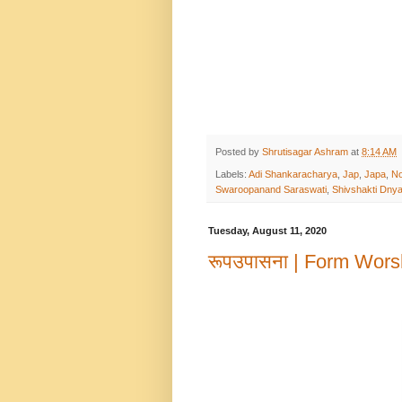
Posted by
Shrutisagar Ashram
at
8:14 AM
Labels:
Adi Shankaracharya
,
Jap
,
Japa
,
No
Swaroopanand Saraswati
,
Shivshakti Dny
Tuesday, August 11, 2020
रूपउपासना | Form Wors