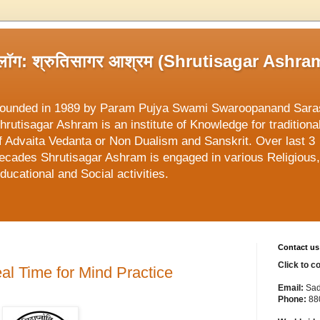
्लॉग: श्रुतिसागर आश्रम (Shrutisagar Ashra
ounded in 1989 by Param Pujya Swami Swaroopanand Sara
hrutisagar Ashram is an institute of Knowledge for traditiona
f Advaita Vedanta or Non Dualism and Sanskrit. Over last 3
ecades Shrutisagar Ashram is engaged in various Religious,
ducational and Social activities.
Contact us
Click to c
deal Time for Mind Practice
Email:
Sad
Phone:
88