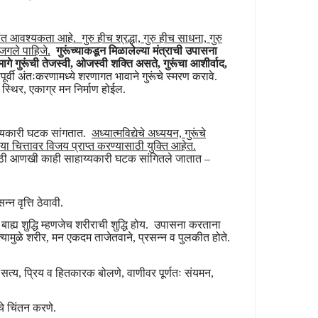
तांत आवश्यकता आहे. गुरु हीच श्रद्धा, गुरु हीच साधना, गुरु
जगले पाहिजे.
गुरूंच्याकडून मिळालेल्या मंत्राची उपासना
मागे गुरूंची तेजस्वी, ओजस्वी शक्ति असते, गुरूंचा आशीर्वाद,
र्वी अंतःकरणामध्ये शरणागत भावाने गुरूंचे स्मरण करावे.
स्थिर, एकाग्र मन निर्माण होईल.
ाय्यकारी घटक सांगतात.
अध्यात्मविद्येचे अध्ययन, गुरूंचे
या चित्तावर विजय प्राप्त करण्यासाठी युक्ति आहेत.
ी आणखी काही साहाय्यकारी घटक सांगितले जातात –
्न वृत्ति ठेवावी.
बाह्य शुद्धि म्हणजेच शरीराची शुद्धि होय. उपासना करताना
्यामुळे शरीर, मन एकदम ताजेतवाने, प्रसन्न व पुलकीत होते.
े, सत्य, प्रिय व हितकारक बोलणे, वाणीवर पूर्णतः संयमन,
्थाचे चिंतन करणे.