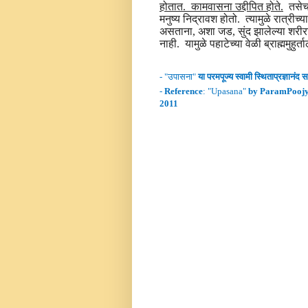
होतात. कामवासना उद्दीपित होते.
तसेच श
मनुष्य निद्रावश होतो. त्यामुळे रात्रीच्
असताना, अशा जड, सुंद झालेल्या शरीर
नाही. यामुळे पहाटेच्या वेळी ब्राह्ममुह
- "
उपासना
"
या परमपूज्य स्वामी
स्थिताप्रज्ञानंद
सर
-
Reference
: "
Upasana
"
by ParamPoojy
2011