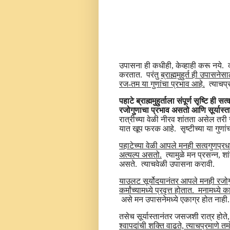
उपासना ही कधीही, केव्हाही करू नये. 
करतात. परंतु
ब्राह्ममुहुर्त ही उपासने
रज-तम या गुणांचा प्रभाव आहे.
त्याचप्र
पहाटे ब्राह्ममुहुर्ताला संपूर्ण सृष्टि ही
रजोगुणाचा प्रभाव असतो आणि सूर्यास्तान
रात्रीच्या वेळी नीरव शांतता असेल तरी र
यात खूप फरक आहे. सृष्टीच्या या गुण
पहाटेच्या वेळी आपले मनही सत्वगुणप्रध
अत्यल्प असतो.
त्यामुळे मन प्रसन्न, शा
असते. त्याचवेळी उपासना करावी.
याउलट सूर्योदयानंतर आपले मनही रजोगु
कर्मांच्यामध्ये प्रवृत्त होतात. मनामध्
असे मन उपासनेमध्ये एकाग्र होत नाह
तसेच सूर्यास्तानंतर जसजशी रात्र हो
श्वापदांची शक्ति वाढते, त्याचप्रमाणे 