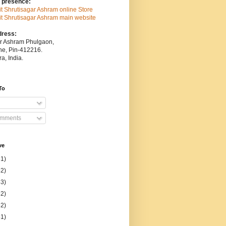
 presence:
sit Shrutisagar Ashram online Store
isit Shrutisagar Ashram main website
dress:
ar Ashram Phulgaon,
une, Pin-412216.
a, India.
To
omments
ve
31)
52)
53)
52)
52)
51)