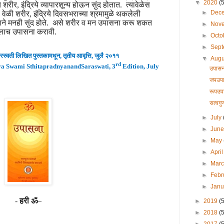
▼
2020
(
रीर, इंद्रिये व्यापारशून्य होऊन सुंद होतात. त्यावेळेस
►
Dec
या वेळी शरीर, इंद्रिये दिवसभराच्या श्रमामुळे थकलेली
ाने मनही सुंद होते. असे शरीर व मन उपासना करू शकत
►
Nov
ुर्तालाच उपासना करावी.
►
Octo
►
Sep
स्वती लिखित पुस्तकामधून
,
तृतीय
आवृ
त्ति, जुलै
२०
११
▼
Aug
rd
a Swami SthitapradnyanandSaraswati, 3
Edition, July
उपासना
जपउपास
रूपउप
सत्वग
►
July
►
Jun
►
May
►
Apri
►
Mar
►
Febr
►
Jan
-
हरी ॐ
–
►
2019
(
►
2018
(