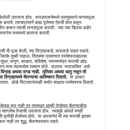
ेलेली उपासना होय. रूपउपासनेमध्ये प्रामुख्याने मानसपूजा
जा करतो, त्याचप्रमाणे बाह्य पूजेच्या ऐवजी शांत बसून
निर्माण करून त्याची मानसपूजा करावी. ज्या ज्या क्रिया बाहेर
ी मनानेच मनामध्ये कल्पना करावी.
 मी पूजा केली, त्या विग्रहाकडे, रूपाकडे पाहत राहावे.
ितके तुम्ही पाहाल, तितक्या प्रमाणात परमेश्वराबद्दलचा
्या सुंदर, सगुण, साकार, सविशेष, नयनमनोहर रूपाची ओढ
स
न् तास
त्यामध्येच रममाण होते. यालाच ‘रूपासक्ति’ असे
ा विग्रह अथवा दगड नाही. मृतिका अथवा धातु नसून तो
्या विग्रहामध्ये चैतन्याचा आविष्कार दिसतो.
या उत्कट
तात. डोळे मिटल्यानंतरही समोर साक्षात परमेश्वरच दिसतो.
 केवळ रूप नाही तर त्यामधून आम्ही तेजोमय चैतन्याचीच
म्हणजेच तेजाची उपासना होय. त्यामुळे आपले मनही
 वृत्तीही तेजोमय होते. या उपासनेत मी त्या रूपाशी इतका
रूप नाही तर शुद्ध, चैतन्यस्वरूप राहते.