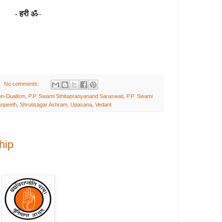
-
हरी ॐ
–
No comments:
n-Dualism
,
P.P. Swami Sthitapranyanand Saraswati
,
P.P. Swami
anpeeth
,
Shrutisagar Ashram
,
Upasana
,
Vedant
hip