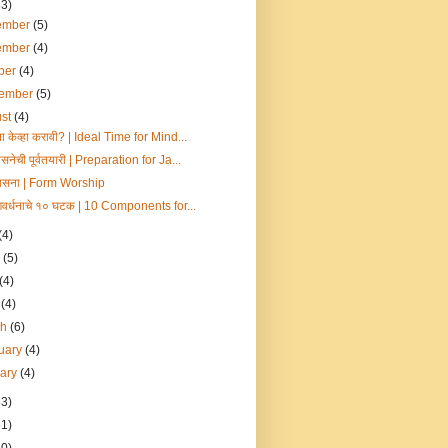
53)
ember
(5)
ember
(4)
ber
(4)
tember
(5)
ust
(4)
 केव्हा करावी? | Ideal Time for Mind...
नेची पूर्वतयारी | Preparation for Ja...
ासना | Form Worship
ुणवर्धनाचे १० घटक | 10 Components for...
(4)
e
(5)
(4)
l
(4)
ch
(6)
uary
(4)
uary
(4)
53)
51)