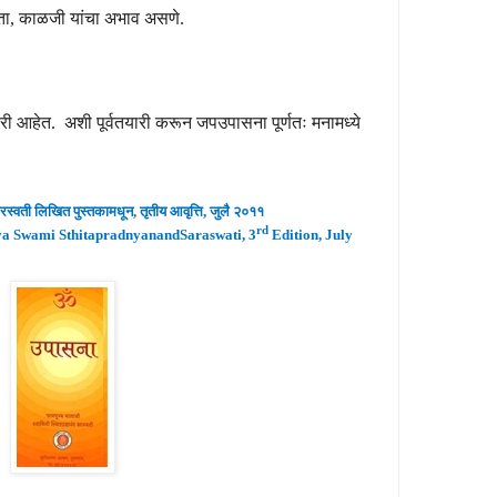
 चिंता, काळजी यांचा अभाव असणे.
.
री आहेत. अशी पूर्वतयारी करून जपउपासना पूर्णतः मनामध्ये
स्वती लिखित पुस्तकामधून
,
तृतीय
आवृ
त्ति, जुलै
२०
११
rd
a Swami SthitapradnyanandSaraswati, 3
Edition, July