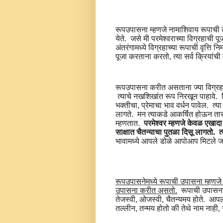
रूपउपासना म्हणजे नामाशिवाय रूपाची क
येते. जसे मी परमेश्वराच्या विग्रहाची पू
अंतरंगामध्ये विग्रहाच्या रूपाची वृत्ति 
पूजा करताना करतो, त्या सर्व क्रियांच
रूपउपासना करीत असताना ज्या विग्रहाची
त्याचे नखशिखांत रूप निरखून पाहावे. ज
भक्तीचा, प्रेमाचा भाव वर्धन पावेल. त
लागते. मन त्याकडे आकर्षित होऊन ता
म्हणतात.
परमेश्वर म्हणजे केवळ एखाद
साक्षात चैतन्याचा पुतळा दिसू लागतो. त
भावामध्ये आपले डोळे आपोआप मिटले जा
रूपउपासनेमध्ये रूपाची उपासना म्हणजे
उपासना करीत असतो.
रूपाची उपासना 
तेजस्वी, ओजस्वी, चैतन्यमय होते. आपली
तल्लीन, तन्मय होतो की तेथे नाम नाही, 