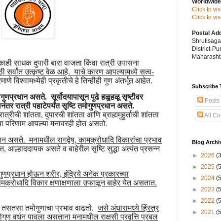
Worldwide
Click to vi
Click to v
Postal Ad
Shrutisag
District-P
Maharashtr
काही साधक दुपारी बारा वाजता किंवा रात्री उपासना
साठी सर्वांत उत्कृष्ट वेळ आहे. याचे कारण आपल्यामध्ये सत्व-
माणे विश्वामध्येही प्रकृतीचे हे तिन्हीही गुण अंतर्भूत आहेत.
Subscribe 
 सत्वगुणप्रधान असते. सूर्योदयापासून पुढे हळुहळू सृष्टीवर
Posts
ंतर रात्री पहाटेपर्यंत सृष्टि तमोगुणप्रधान असते.
ात्रीची शांतता, दुपारची शांतता आणि ब्राह्ममुहुर्ताची शांतता
All C
ांचा परिणाम आपल्या मनावरही होत असतो.
ान असते. मनामधील रागद्वेष, कामक्रोधादि विकारांचा प्रभाव
Blog Archi
ंत, आल्हाददायक असते व बाहेरील सृष्टि सुद्धा अत्यंत प्रसन्न
►
2026
(
►
2025
(
णप्रधान होऊन शरीर, इंद्रिये अनेक प्रकारच्या
►
2024
(
ये कामक्रोधादि विकार क्षणाक्षणाला उफाळून बाहेर येत असतात.
►
2023
(
ी.
►
2022
(
ते, तसतसा तमोगुणाचा प्रभाव वाढतो.
जसे अंधारामध्ये हिंस्त्र
►
2021
(
तमोगुण वर्धन पावला असताना मनामधील राक्षसी प्रवृत्ति प्रबल