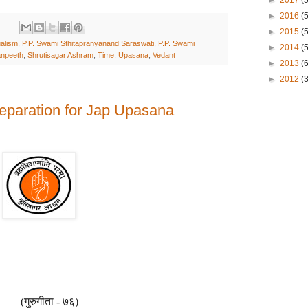
►
2017
(
►
2016
(
►
2015
(
alism
,
P.P. Swami Sthitapranyanand Saraswati
,
P.P. Swami
►
2014
(
anpeeth
,
Shrutisagar Ashram
,
Time
,
Upasana
,
Vedant
►
2013
(
►
2012
(3
 Preparation for Jap Upasana
||
(
गुरुगीता - ७६
)