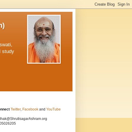
m)
swati,
l study
onnect
Twitter
,
Facebook
and
YouTube
hak@ShrutisagarAshram.org
05026205