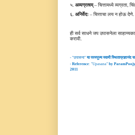
५.
अव्यग्रत्व
म्
– चित्तामध्ये व्यग्रता,
६.
अनिर्वेदः
– चित्ताचा लय न होऊ देणे
ही सर्व साधने जप उपासनेला साहाय्यका
करावी.
- "
उपासना
"
या परमपूज्य स्वामी
स्थिताप्रज्ञानंद
सर
-
Reference
: "
Upasana
"
by ParamPoojy
2011