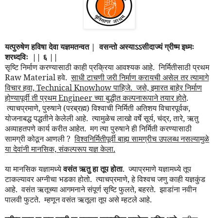
यत्पुरुषेण हविषा देवा यज्ञमतन्वत | वसन्तो अस्याऽऽसीदाज्यं ग्रीष्म इध्मः
शरध्दविः || ६ ||
सृष्टि निर्माण करण्यासाठी काही प्रक्रिया आवश्यक आहे. निर्मितीसाठी प्रथम
Raw Material हवे.
साधी टाचणी जरी निर्माण करायची असेल तर त्यामागे
विचार हवा, Technical Knowhow पाहिजे. जसे, इमारत बाहेर निर्माण
होण्यापूर्वी ती प्रथम Engineer च्या बुद्धीत कल्पनारूपाने तयार होते
.
त्याचप्रमाणे, पुरुषाने (परब्रह्म) विश्वाची निर्मिती अतिशय विचारपूर्वक,
योजनाबद्ध पद्धतीने केलेली आहे. त्यामुळेच लाखो वर्षे सूर्य, चंद्र, तारे, ऋतु
अव्याहतपणे कार्य करीत आहेत. मग त्या पुरुषाने ही निर्मिती करण्यासाठी
सामग्री कोठून आणली ?
विश्वनिर्मितीपूर्वी बाह्य सामग्रीच उपलब्ध नसल्यामुळे
या देवांनी मानसिक, संकल्परूप यज्ञ केला.
या मानसिक यज्ञामध्ये
वसंत ऋतु हा तूप होता
. ज्याप्रमाणे यज्ञामध्ये तूप
टाकल्यावर अग्नीचा भडका होतो. त्याचप्रमाणे, हे विश्वच जणु काही यज्ञकुंड
आहे. वसंत ऋतूच्या आगमनाने संपूर्ण सृष्टि फुलते, बहरते. झाडांना नवीन
पालवी फुटते. म्हणून वसंत ऋतूला तूप असे म्हटले आहे.