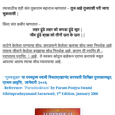
त्यासाठीच श्री संत तुकाराम महाराज म्हणतात –
तुज आहे तुजपाशी परी जागा
चुकलाशी |
किंवा संत कबीर म्हणतात –
लहर ढ़ूंढे लहर को कपडा ढ़ूंढे सूत |
जीव ढ़ूंढे ब्रह्म को तीनों ऊत के ऊत ||
लाटेने केलेला पाण्याचा शोध, कपड्याने केलेला सूताचा शोध जसा निरर्थक आहे
तसाच जीवाने केलेला ब्रह्माचा शोध निरर्थक आहे, कारण ती प्राप्ति ही –
प्राप्तस्य प्राप्तिः | आहे
. ते स्वरूप कोठून बाहेरून प्राप्त करायचे नसून
आपल्या आतच त्याचा शोध घ्यावयाचा आहे.
पुरुषसूक्त
या परमपूज्य स्वामी
स्थितप्रज्ञानंद
सरस्वती लिखित पुस्तकामधून
- "
"
,
प्रथम
आवृ
त्ति
जानेवारी २००६
,
-
Reference
: "
Purushsuktam
"
by Param Poojya Swami
st
Sthitapradnyanand Saraswati, 1
Edition, January 2006