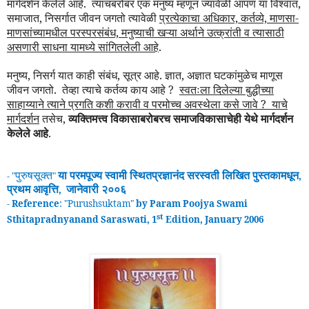
मार्ग
दर्शन केले
ले
आहे. त्याचबरोबर एक मनुष्य म्हणून ज्यावेळी आपण या विश्वात,
समाजात, निसर्गात जीवन जगतो त्यावेळी
प्रत्येकाचा अधिकार, कर्तव्ये, माणसा-
माणसांच्यामधील परस्परसंबंध, मनुष्याची खऱ्या अर्थाने उत्क्रांती व त्यासाठी
असणारी साधना यामध्ये सांगितलेली आहे
.
मनुष्य, निसर्ग यात काही संबंध, सूत्र आहे. ज्ञात, अज्ञात घटकांमुळेच माणूस
जीवन जगतो.
तेव्हा त्याचे कर्तव्य काय आहे ?
स्वतःला दिलेल्या बुद्धीच्या
साहाय्याने त्याने प्रगति कशी करावी व परमोच्च अवस्थेला कसे जावे ? याचे
मार्गदर्शन
तसेच,
व्यक्तिमत्त्व विकासाबरोबरच समाजविकासाचेही येथे मार्गदर्शन
केलेले आहे
.
पुरुषसूक्त
या परमपूज्य स्वामी
स्थितप्रज्ञानंद
सरस्वती लिखित पुस्तकामधून
- "
"
,
प्रथम
आवृ
त्ति
जानेवारी २००६
,
-
Reference
: "
Purushsuktam
"
by Param Poojya Swami
st
Sthitapradnyanand Saraswati, 1
Edition, January 2006