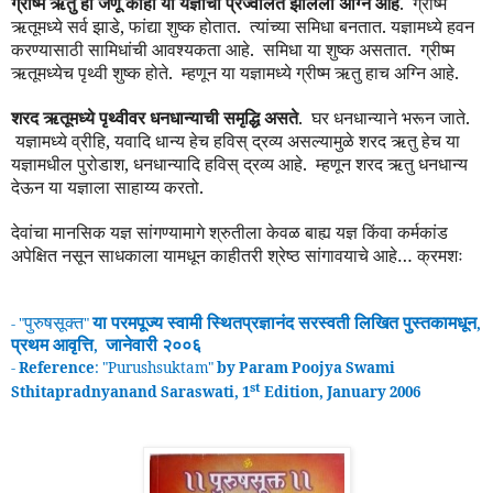
ग्रीष्म ऋतु हा जणू काही या यज्ञाचा प्रज्वलित झालेला अग्नि आहे
. ग्रीष्म
ऋतूमध्ये सर्व झाडे, फांद्या शुष्क होतात. त्यांच्या समिधा बनतात. यज्ञामध्ये हवन
करण्यासाठी सामिधांची आवश्यकता आहे. समिधा या शुष्क असतात. ग्रीष्म
ऋतूमध्येच पृथ्वी शुष्क होते. म्हणून या यज्ञामध्ये ग्रीष्म ऋतु हाच अग्नि आहे.
शरद ऋतूमध्ये पृथ्वीवर धनधान्याची समृद्धि असते
. घर धनधान्याने भरून जाते.
यज्ञामध्ये व्रीहि, यवादि धान्य हेच हवि
स्
द्रव्य असल्यामुळे शरद ऋतु हेच या
यज्ञामधील पुरोडाश, धनधान्यादि हवि
स्
द्रव्य आहे. म्हणून शरद ऋतु धनधान्य
देऊन या यज्ञाला साहाय्य करतो.
देवांचा मानसिक यज्ञ सांगण्यामागे श्रुतीला केवळ बाह्य यज्ञ किंवा कर्मकांड
अपेक्षित नसून साधकाला यामधून काहीतरी श्रेष्ठ सांगावयाचे आहे… क्रमशः
पुरुषसूक्त
या परमपूज्य स्वामी
स्थितप्रज्ञानंद
सरस्वती लिखित पुस्तकामधून
- "
"
,
प्रथम
आवृ
त्ति
जानेवारी २००६
,
-
Reference
: "
Purushsuktam
"
by Param Poojya Swami
st
Sthitapradnyanand Saraswati, 1
Edition, January 2006