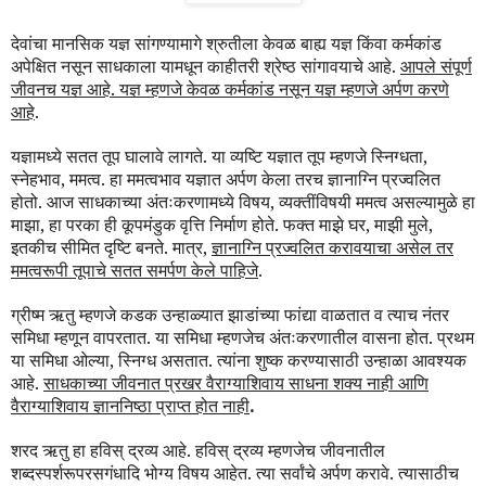
देवांचा मानसिक यज्ञ सांगण्यामागे श्रुतीला केवळ बाह्य यज्ञ किंवा कर्मकांड
अपेक्षित नसून साधकाला यामधून काहीतरी श्रेष्ठ सांगावयाचे आहे.
आपले संपूर्ण
जीवनच यज्ञ आहे. यज्ञ म्हणजे केवळ कर्मकांड नसून यज्ञ म्हणजे अर्पण करणे
आहे
.
यज्ञामध्ये सतत तूप घालावे लागते. या व्यष्टि यज्ञात तूप म्हणजे स्निग्धता,
स्नेहभाव, ममत्व. हा ममत्वभाव यज्ञात अर्पण केला तरच ज्ञानाग्नि प्रज्वलित
होतो. आज साधकाच्या अंतःकरणामध्ये विषय, व्यक्तींविषयी ममत्व असल्यामुळे हा
माझा, हा परका ही कूपमंडुक वृत्ति निर्माण होते. फक्त माझे घर, माझी मुले,
इतकीच सीमित दृष्टि बनते. मात्र,
ज्ञानाग्नि प्रज्वलित करावयाचा असेल तर
ममत्वरूपी तूपाचे सतत समर्पण केले पाहिजे
.
ग्रीष्म ऋतु म्हणजे कडक उन्हाळ्यात झाडांच्या फांद्या वाळतात व त्याच नंतर
समिधा म्हणून वापरतात. या समिधा म्हणजेच अंतःकरणातील वासना होत. प्रथम
या समिधा ओल्या, स्निग्ध असतात. त्यांना शुष्क करण्यासाठी उन्हाळा आवश्यक
आहे.
साधकाच्या जीवनात प्रखर वैराग्याशिवाय साधना शक्य नाही आणि
वैराग्याशिवाय ज्ञाननिष्ठा प्राप्त होत नाही
.
शरद ऋतु हा हवि
स्
द्रव्य आहे. हवि
स्
द्रव्य म्हणजेच जीवनातील
शब्दस्पर्शरूपरसगंधादि भोग्य विषय आहेत. त्या सर्वांचे अर्पण करावे. त्यासाठीच