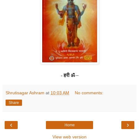
हरी ॐ
–
-
Shrutisagar Ashram
at
10:03 AM
No comments:
Share
‹
›
Home
View web version