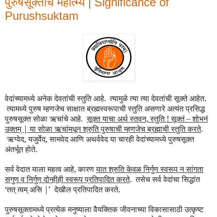
पुरुषसूक्ताचे महात्म्य | Significance of
Purushsuktam
वेदांच्यामध्ये अनेक देवतांची स्तुति आहे. त्यामुळे त्या त्या देवतांची सूक्ते आहेत.
त्यामध्ये पुरुष म्हणजेच साक्षात ब्रह्मस्वरूपाची स्तुति असणारे अत्यंत प्रसिद्ध
पुरुषसूक्त सोळा ऋचांचे आहे.
सूक्त याचा अर्थ स्तवन, स्तुति ! सूक्तं – शोभनं
उक्तम् |
या सोळा ऋचांमधून श्रुति पुरुषाची म्हणजेच ब्रह्माची स्तुति करते
.
ऋग्वेद, यजुर्वेद, सामवेद आणि अथर्ववेद या चारही वेदांच्यामध्ये पुरुषसूक्त
अंतर्भूत होते.
सर्व वेदात याला महत्व आहे, कारण
यात श्रुति केवळ निर्गुण स्वरूप न सांगता
सगुण व निर्गुण दोन्हीही स्वरूप प्रतिपादित करते
. तसेच सर्व वेदांचा सिद्धांत
‘तत्
त्वम् असि |’
देखील प्रतिपादित करते.
पुरुषसूक्तामध्ये प्रत्येक मनुष्याला वैयक्तिक जीवनाच्या विकासासाठी उत्कृष्ट