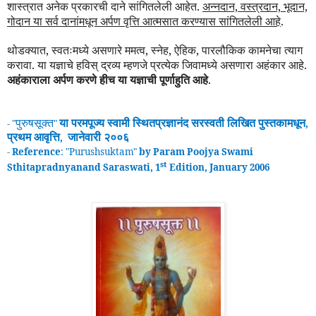
शास्त्रात अनेक प्रकारची दाने सांगितलेली आहेत.
अन्नदान, वस्त्रदान, भूदान,
गोदान या सर्व दानांमधून अर्पण वृत्ति आत्मसात करण्यास सांगितलेली आहे
.
थोडक्यात, स्वतःमध्ये असणारे ममत्व, स्नेह, ऐहिक, पारलौकिक कामनेचा त्याग
करावा. या यज्ञाचे हवि
स्
द्रव्य म्हणजे प्रत्येक जिवामध्ये असणारा अहंकार आहे.
अहंकाराला अर्पण करणे हीच या यज्ञाची पूर्णाहुति आहे
.
पुरुषसूक्त
या परमपूज्य स्वामी
स्थितप्रज्ञानंद
सरस्वती लिखित पुस्तकामधून
- "
"
,
प्रथम
आवृ
त्ति
जानेवारी २००६
,
-
Reference
: "
Purushsuktam
"
by Param Poojya Swami
st
Sthitapradnyanand Saraswati, 1
Edition, January 2006