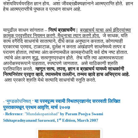
संशयविपर्ययरहित ज्ञान होय. अशा जीवब्रह्मैक्यज्ञानाने आत्मप्राप्ति होते. ज्ञान
हेच आत्मप्राप्तीचे पुष्कल व प्रधान साधन आहे.
यापुढील साधन सांगतात –
नित्यं ब्रह्मचर्येण |
ब्रह्मचर्य
याचा अर्थ इंद्रियांच्या
कामुक
प्रवृत्ती
वर नियमन करणे, मैथुनाचा त्याग करणे होय.
जे साधक, यति
सत्य वगैरेदि साधनांचे सातत्याने, दीर्घ काळ अनुष्ठान करतात, कोणत्याही
प्रकारचा प्रमाद, टाळाटाळ, दुर्लक्ष न करता अखंडपणे साधनेमध्ये तत्पर व
परायण होतात, त्यांच्या अंतःकरणामधील कामक्रोधादि सर्व दोष नष्ट होतात.
त्यांचे अंतःकरण शुद्ध, सत्वगुणप्रधान होते. तेच यति त्या आत्मस्वरूपाला
अपरोक्षस्वरूपाने पाहतात, स्पष्टपणे जाणतात. असे याठिकाणी श्रुति
प्रतिपादित करते.
म्हणून सत्य, तपस्, ज्ञान व
ब्रह्मचर्य
यामध्ये साधकांनी
नित्यनिरंतर
प्रवृत्त
व्हावे, त्यामध्येच तल्लीन, तन्मय व्हावे हाच अभिप्राय आहे.
अशा प्रकारे श्रुति येथे सत्यादि साधनांची स्तुति करते.
मुण्डकोपनिषत्
या परमपूज्य स्वामी
स्थितप्रज्ञानंद
सरस्वती लिखित
- "
"
पुस्तकामधून
प्रथम
आवृ
त्ति
मार्च २००७
,
,
-
Reference
: "
Mundakopanishad
"
by Param Poojya Swami
st
Sthitapradnyanand Saraswati, 1
Edition, March 2007