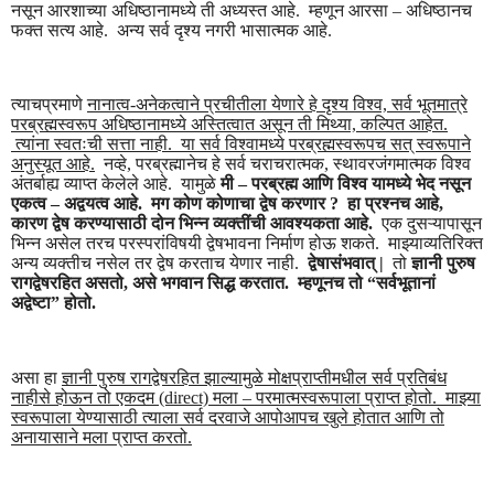
नसून आरशा
च्या अधिष्ठानामध्ये ती अध्यस्त आहे. म्हणून आरसा – अधिष्ठानच
फक्त सत्य आहे. अन्य सर्व दृश्य नगरी भासात्मक आहे.
त्याचप्रमाणे
नानात्व-अनेकत्वाने प्रचीतीला येणारे हे दृश्य विश्व, सर्व भूतमात्रे
परब्रह्मस्वरूप अधिष्ठानामध्ये अस्तित्वात असून ती मिथ्या, कल्पित आहेत.
त्यांना स्वतःची
सत्ता
नाही. या सर्व विश्वामध्ये परब्रह्मस्वरूपच
सत्
स्वरूपाने
अनुस्यूत आहे.
नव्हे, परब्रह्मानेच हे सर्व चराचरात्मक, स्थावरजंगमात्मक विश्व
अंतर्बाह्य व्याप्त केलेले आहे. यामुळे
मी – परब्रह्म आणि विश्व यामध्ये भेद नसून
एकत्व –
अद्वय
त्व आहे. मग कोण कोणाचा
द्वेष
करणार ? हा प्रश्नच आहे,
कारण
द्वेष
करण्यासाठी दोन भिन्न व्यक्तींची आवश्यकता आहे.
एक दुसऱ्यापासून
भिन्न असेल तरच परस्परांविषयी
द्वेष
भावना निर्माण होऊ शकते. माझ्याव्यतिरिक्त
अन्य व्यक्तीच नसेल तर
द्वेष
करताच येणार नाही.
द्वेषासंभवात् |
तो
ज्ञानी पुरुष
राग
द्वेष
रहित असतो, असे भगवान सिद्ध करतात. म्हणूनच तो
“सर्वभूतानां
अद्वेष्टा”
होतो.
असा हा
ज्ञानी पुरुष राग
द्वेष
रहित झाल्यामुळे मोक्षप्राप्तीमधील सर्व प्रतिबंध
नाहीसे होऊन तो एकदम (direct) मला – परमात्मस्वरूपाला प्राप्त होतो. माझ्या
स्वरूपाला येण्यासाठी त्याला सर्व दरवाजे आपोआपच खुले होतात आणि तो
अनायासाने मला प्राप्त करतो.