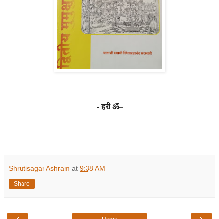
-
हरी ॐ
–
Shrutisagar Ashram
at
9:38 AM
Share
‹
›