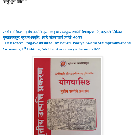
अनुभूति आहे."
-
योगवासिष्ठ
तृतीय उत्पत्ति
प्रकरण
या परमपूज्य स्वामी
स्थितप्रज्ञानंद
सरस्वती लिखित
"
" (
)
२०
पुस्तकामधून
प्रथम
आवृ
त्ति
आदि शंकराचार्य जयंती
२२
,
,
-
Reference
: "
Yogavashishtha
"
by Param Poojya Swami Sthitapradnyanand
st
Saraswati, 1
Edition, Adi Shankaracharya Jayanti 2022