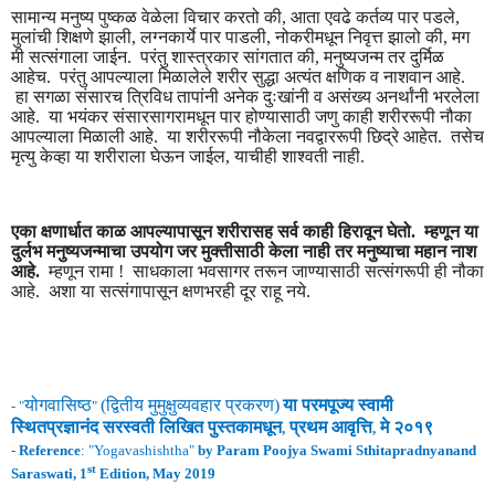
सामान्य मनुष्य पुष्कळ वेळेला विचार करतो की, आता एवढे कर्तव्य पार पडले,
मुलांची शिक्षणे झाली, लग्नकार्ये पार पाडली, नोकरीमधून निवृत्त झालो की, मग
मी सत्संगाला जाईन. परंतु शास्त्रकार सांगतात की, मनुष्यजन्म तर दुर्मिळ
आहेच. परंतु आपल्याला मिळालेले शरीर सुद्धा अत्यंत क्षणिक व नाशवान आहे.
हा सगळा संसारच त्रिविध तापांनी अनेक दुःखांनी व असंख्य अनर्थांनी भरलेला
आहे. या भयंकर संसारसागरामधून पार होण्यासाठी जणु काही शरीररूपी नौका
आपल्याला मिळाली आहे. या शरीररूपी नौकेला नवद्वाररूपी छिद्रे आहेत. तसेच
मृत्यु केव्हा या शरीराला घेऊन जाईल, याचीही शाश्वती नाही.
एका क्षणार्धात काळ आपल्यापासून शरीरासह सर्व काही हिरावून घेतो. म्हणून या
दुर्लभ मनुष्यजन्माचा उपयोग जर मुक्तीसाठी केला नाही तर मनुष्याचा महान नाश
आहे.
म्हणून रामा ! साधकाला भवसागर तरून जाण्यासाठी सत्संगरूपी ही नौका
आहे. अशा या सत्संगापासून क्षणभरही दूर राहू नये.
योगवासिष्ठ
(
द्वितीय
मुमुक्षुव्यवहार
प्रकरण
)
या परमपूज्य स्वामी
- "
"
स्थितप्रज्ञानंद
सरस्वती लिखित पुस्तकामधून
प्रथम
आवृ
त्ति
मे
२०१९
,
,
-
Reference
: "
Yogavashishtha
"
by Param Poojya Swami Sthitapradnyanand
st
Saraswati, 1
Edition, May 2019