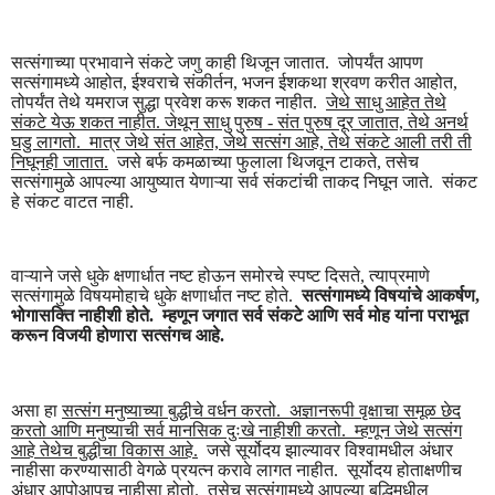
सत्संगाच्या प्रभावाने संकटे जणु काही थिजून जातात. जोपर्यंत आपण
सत्संगामध्ये आहोत, ईश्वराचे संकीर्तन, भजन ईशकथा श्रवण करीत आहोत,
तोपर्यंत तेथे यमराज सुद्धा प्रवेश करू शकत नाहीत.
जेथे साधु आहेत तेथे
संकटे येऊ शकत नाहीत. जेथून साधु पुरुष - संत पुरुष दूर जातात, तेथे अनर्थ
घडु लागतो. मात्र जेथे संत आहेत, जेथे सत्संग आहे, तेथे संकटे आली तरी ती
निघूनही जातात.
जसे बर्फ कमळाच्या फुलाला थिजवून टाकते, तसेच
सत्संगामुळे आपल्या आयुष्यात येणाऱ्या सर्व संकटांची ताकद निघून जाते. संकट
हे संकट वाटत नाही.
वाऱ्याने जसे धुके क्षणार्धात नष्ट होऊन समोरचे स्पष्ट दिसते, त्याप्रमाणे
सत्संगामुळे विषयमोहाचे धुके क्षणार्धात नष्ट होते.
सत्संगामध्ये विषयांचे आकर्षण,
भोगासक्ति नाहीशी होते. म्हणून जगात सर्व संकटे आणि सर्व मोह यांना पराभूत
करून विजयी होणारा सत्संगच आहे.
असा हा
सत्संग मनुष्याच्या बुद्धीचे वर्धन करतो. अज्ञानरूपी वृक्षाचा समूळ छेद
करतो आणि मनुष्याची सर्व मानसिक दुःखे नाहीशी करतो. म्हणून जेथे सत्संग
आहे तेथेच बुद्धीचा विकास आहे.
जसे सूर्योदय झाल्यावर विश्वामधील अंधार
नाहीसा करण्यासाठी वेगळे प्रयत्न करावे लागत नाहीत. सूर्योदय होताक्षणीच
अंधार आपोआपच नाहीसा होतो. तसेच सत्संगामध्ये आपल्या बुद्धिमधील