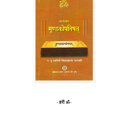
-
हरी ॐ
–