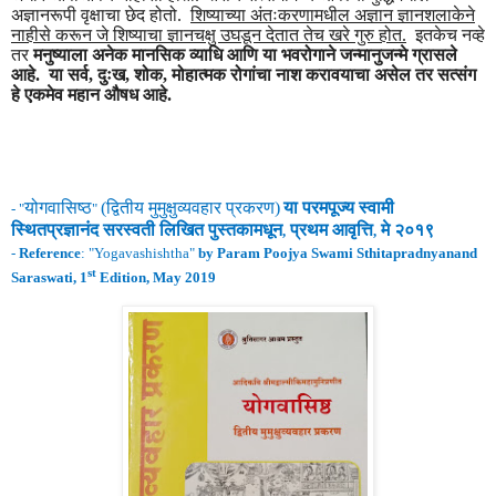
अज्ञानरूपी वृक्षाचा छेद होतो.
शिष्याच्या अंतःकरणामधील अज्ञान ज्ञानशलाकेने
नाहीसे करून जे शिष्याचा ज्ञानचक्षु उघडून देतात तेच खरे गुरु होत.
इतकेच नव्हे
तर
मनुष्याला अनेक मानसिक व्याधि आणि या भवरोगाने जन्मानुजन्मे ग्रासले
आहे. या सर्व, दुःख, शोक, मोहात्मक रोगांचा नाश करावयाचा असेल तर सत्संग
हे एकमेव महान औषध आहे.
योगवासिष्ठ
(
द्वितीय
मुमुक्षुव्यवहार
प्रकरण
)
या परमपूज्य स्वामी
- "
"
स्थितप्रज्ञानंद
सरस्वती लिखित पुस्तकामधून
प्रथम
आवृ
त्ति
मे
२०१९
,
,
-
Reference
: "
Yogavashishtha
"
by Param Poojya Swami Sthitapradnyanand
st
Saraswati, 1
Edition, May 2019