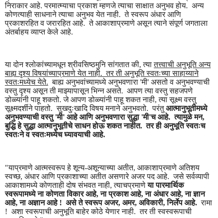
निराकार आहे. परमात्म्याचा प्रकाश म्हणजे त्याचा साक्षात अनुभव होय. अन्य
कोणत्याही साधनाने त्याचा अनुभव येत नाही. ते स्वरूप अंधार आणि
प्रकाशरहित व जरारहित आहे. ते आकाशाप्रमाणे असून त्याने संपूर्ण जगताला
अंतर्बाहय व्याप्त केले आहे.
या दोन श्लोकांच्यामधून श्रीवसिष्ठमुनि सांगतात की, त्या
तत्त्वाची अनुभूति अन्य
बाह्य दृश्य विषयांच्याप्रमाणे येत नाही. तर ती अनुभूति स्वतःच्या साहाय्याने
स्वतःमध्येच येते.
बाह्य अनुभवांच्यामध्ये अनुभवणारा 'मी' असतो व अनुभवण्याची
वस्तु दृश्य असून ती माझ्यापासून भिन्न असते. आपण त्या वस्तु सहजपणे
डोळ्यांनी पाहू शकतो. जे आपण डोळ्यांनी पाहू शकत नाही, त्या सूक्ष्म वस्तु
सूक्ष्मदर्शीने पाहतो. सुखदुःखादि विषय मनाने अनुभवतो. परंतु
आत्मानुभूतीमध्ये
अनुभवण्याची वस्तु 'मी' आहे आणि अनुभवणारा सुद्धा 'मी'च आहे. त्यामुळे मन,
बुद्धि हे सुद्धा आत्मानुभूतीचे साधन होऊ शकत नाहीत. तर ही अनुभूति स्वतःच
स्वतःने व स्वतःमध्येच घ्यावयाची आहे.
"याप्रमाणे आत्मस्वरूप हे शून्य-अशून्याच्या अतीत, आकाशाप्रमाणे अतिशय
स्वच्छ, अंधार आणि प्रकाशाच्या अतीत असणारे अजर पद आहे. जसे सर्वव्यापी
आकाशामध्ये कोणताही दोष संभवत नाही, त्याचप्रमाणे
या पारमार्थिक
स्वरूपामध्ये ना कोणता विकार आहे, ना प्रकाश आहे, ना अंधार आहे, ना ज्ञान
आहे, ना अज्ञान आहे ! असे ते स्वरूप अजर, अमर, अविकारी, निर्लेप आहे.
रामा
! अशा स्वरूपाची अनुभूति बाहेर कोठे येणार नाही. तर ती स्वस्वरूपाची