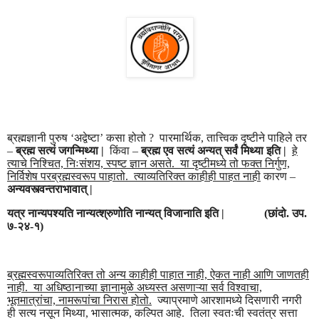
ब्रह्मज्ञानी पुरुष ‘
अद्वेष्टा
’ कसा होतो ? पारमार्थिक,
तात्त्विक
दृष्टीने पाहिले तर
–
ब्रह्म सत्यं जगन्मिथ्या |
किंवा –
ब्रह्म एव सत्यं अन्यत् सर्वं मिथ्या इति |
हे
त्याचे निश्चित, निःसंशय, स्पष्ट ज्ञान असते. या दृष्टीमध्ये तो फक्त निर्गुण,
निर्विशेष परब्रह्मस्वरूप पाहातो. त्याव्यतिरिक्त काहीही पाहत नाही
कारण –
अन्यवस्त्वन्तराभावात् |
यत्र नान्यपश्यति नान्यत्श्रुणोति नान्यत् विजानाति इति |
(
छांदो. उप.
७-२४-१
)
ब्रह्मस्वरूपाव्यतिरिक्त तो अन्य काहीही पाहात नाही, ऐकत नाही आणि जाणतही
नाही. या अधिष्ठानाच्या ज्ञानामुळे अध्यस्त असणाऱ्या सर्व विश्वाचा,
भूतमात्रांचा, नामरूपांचा निरास होतो.
ज्याप्रमाणे आरशामध्ये दिसणारी नगरी
ही सत्य नसून मिथ्या, भासात्मक, कल्पित आहे. तिला स्वतःची स्वतंत्र
सत्ता