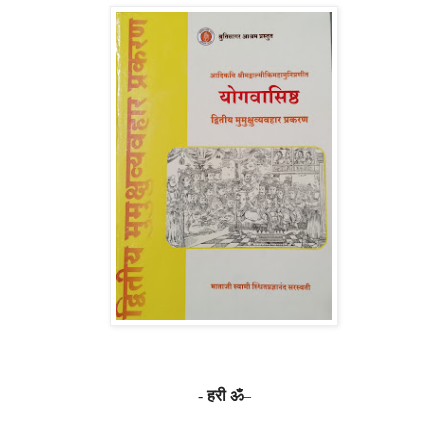
-
हरी ॐ
–