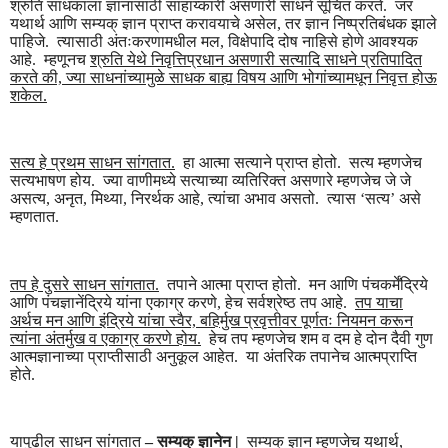
श्रुति साधकाला ज्ञानासाठी साहाय्कारी असणारी साधने सूचित करते. जर
यथार्थ आणि सम्यक् ज्ञान प्राप्त करावयाचे असेल, तर ज्ञान निष्प्रतिबंधक झाले
पाहिजे. त्यासाठी अंतःकरणामधील मल, विक्षेपादि दोष नाहिसे होणे आवश्यक
आहे. म्हणूनच
श्रुति येथे
निवृत्ति
प्रधान असणारी सत्यादि
साधने प्रतिपादित
करते की, ज्या साधनांच्यामुळे साधक
बाह्य
विषय आणि भोगांच्यामधून
निवृत्त
होऊ
शकेल.
सत्य हे प्रथम साधन सांगतात.
हा आत्मा सत्याने प्राप्त होतो. सत्य म्हणजेच
सत्यभाषण होय. ज्या वाणीमध्ये सत्याच्या व्यतिरिक्त असणारे म्हणजेच जे जे
असत्य, अनृत, मिथ्या, निरर्थक आहे, त्यांचा अभाव असतो. त्यास ‘सत्य’ असे
म्हणतात.
तप हे दुसरे साधन सांगतात.
तपाने आत्मा प्राप्त होतो. मन आणि पंचकर्मेंद्रिये
आणि पंचज्ञानेंद्रिये यांना एकाग्र करणे, हेच सर्वश्रेष्ठ तप आहे.
तप याचा
अर्थच मन आणि इंद्रिये यांचा स्वैर, बहिर्मुख
प्रवृत्ती
वर पूर्णतः नियमन करून
त्यांना अंतर्मुख व एकाग्र करणे होय.
हेच तप म्हणजेच शम व दम हे दोन दैवी गुण
आत्मज्ञानाच्या प्राप्तीसाठी अनुकूल आहेत. या अंतरिक तपानेच आत्मप्राप्ति
होते.
यापुढील साधन सांगतात
–
सम्यक् ज्ञानेन |
सम्यक्
ज्ञान म्हणजेच यथार्थ,