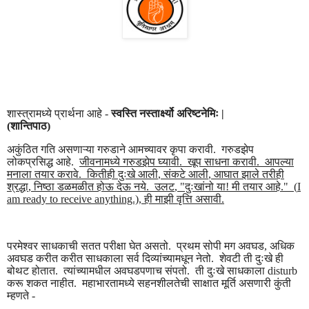
शास्त्रामध्ये प्रार्थना आहे -
स्वस्ति नस्तार्क्ष्यो अरिष्टनेमिः
|
(
शान्तिपाठ)
अकुंठित गति असणाऱ्या गरुडाने आमच्यावर कृपा करावी.
गरुडझेप
लोकप्रसिद्ध आहे.
जीवनामध्ये गरुडझेप घ्यावी.
खूप साधना करावी.
आपल्या
मनाला तयार करावे.
कितीही दुःखे आली
,
संकटे आली
,
आघात झाले तरीही
श्रद्धा
,
निष्ठा डळमळीत होऊ देऊ नये.
उलट
, "
दुःखांनो या! मी तयार आहे."
(
I
am ready to receive anything.),
ही माझी वृत्ति असावी.
परमेश्वर साधकाची सतत परीक्षा घेत असतो.
प्रथम सोपी मग अवघड
,
अधिक
अवघड करीत करीत साधकाला सर्व दिव्यांच्यामधून नेतो.
शेवटी ती दुःखे ही
बोथट होतात.
त्यांच्यामधील अवघडपणाच संपतो.
ती दुःखे साधकाला
disturb
करू शकत नाहीत.
महाभारतामध्ये सहनशीलतेची साक्षात मूर्ति असणारी कुंती
म्हणते -