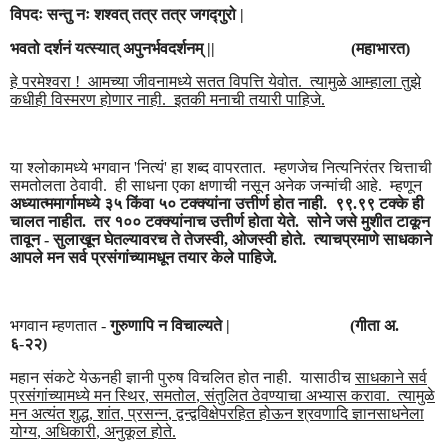
विपदः सन्तु नः शश्वत् तत्र तत्र जगद्गुरो
|
भवतो दर्शनं यत्स्यात् अपुनर्भवदर्शनम्
||
(
महाभारत)
हे परमेश्वरा !
आमच्या जीवनामध्ये सतत विपत्ति येवोत.
त्यामुळे आम्हाला तुझे
कधीही विस्मरण होणार नाही.
इतकी मनाची तयारी पाहिजे.
या श्लोकामध्ये भगवान
'
नित्यं
'
हा शब्द वापरतात.
म्हणजेच नित्यनिरंतर चित्ताची
समतोलता ठेवावी.
ही साधना एका क्षणाची नसून अनेक जन्मांची आहे.
म्हणून
अध्यात्ममार्गामध्ये ३५ किंवा ५० टक्क्यांना उत्तीर्ण होत नाही.
९९.९९ टक्के ही
चालत नाहीत.
तर १०० टक्क्यांनाच उत्तीर्ण होता येते.
सोने जसे मुशीत टाकून
तावून - सुलाखून घेतल्यावरच ते तेजस्वी
,
ओजस्वी होते.
त्याचप्रमाणे साधकाने
आपले मन सर्व प्रसंगांच्यामधून तयार केले पाहिजे.
भगवान म्हणतात -
गुरुणापि न विचाल्यते
|
(
गीता अ.
६-२२)
महान संकटे येऊनही ज्ञानी पुरुष विचलित होत नाही.
यासाठीच
साधकाने सर्व
प्रसंगांच्यामध्ये मन स्थिर
,
समतोल
,
संतुलित ठेवण्याचा अभ्यास करावा.
त्यामुळे
मन अत्यंत शुद्ध
,
शांत
,
प्रसन्न
,
द्वन्द्वविक्षेपरहित होऊन श्रवणादि ज्ञानसाधनेला
योग्य
,
अधिकारी
,
अनुकूल होते.