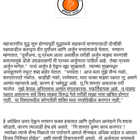
महाभारतीय युद्ध सुरु होण्यापूर्वी युद्धामध्ये सहकार्य मागण्यासाठी दोन्हीही
पक्षाकडील बलाढ्य वीर दुर्योधन आणि अर्जुन भगवंताकडे येतात. भगवान
म्हणतात
, "
दुर्योधना
,
तू प्रथम आला असशील तरीही अर्जुन माझ्या चरणांशी
बसल्यामुळे डोळे उघडताक्षणी मी प्रथम अर्जुनाला पाहिले आहे. तेव्हा प्रथम
अर्जुन मागेल." पार्थ अर्जुन हे ऐकून खूप सुखावतो. त्याच्या मुखामधून
अनाहूतपणे स्फुट शब्द बाहेर येतात. "भगवंता
!
आज मला तुझे सैन्य नको
,
शस्त्रास्त्रे नकोत. काहीही नको
,
परमेश्वरा
,
मला फक्त माझ्या पक्षात
'
तू
'
असणे
अत्यंत महत्त्वाचे आहे
,
कारण हे
'
धर्मयुद्ध
'
आहे. तू निःशस्त्र असलास तरी
चालेल.
तुझे केवळ अस्तित्वच अत्यंत मंगलकारक
,
स्फूर्तिदायक आहे. तू माझ्या
पक्षात असताना सर्व विश्व माझ्या विरुद्ध गेले तरीही माझा नाश खचित होणार
नाही. या विश्वामधील कोणतीही शक्ति मला स्पर्शदेखील करणार नाही.
"
हे अपेक्षित उत्तर ऐकून भगवान फक्त हसतात आणि दुर्योधन आनंदाने निःश्वास
सोडतो
,
कारण त्यालाही हेच हवे असते. "निःशस्त्र कृष्ण काय करणार
?
त्यापेक्षा त्याचे सैन्य मिळाले तर पर्यायाने आपले सैन्यबल अधिक वाढेल व आपला
विजय निश्चित होईल"
,
अशी त्याची विचारसरणी असते. तो अर्जुनाला मनामध्ये