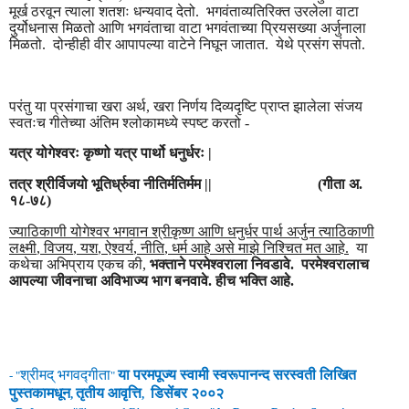
मूर्ख ठरवून त्याला शतशः धन्यवाद देतो. भगवंताव्यतिरिक्त उरलेला वाटा
दुर्योधनास मिळतो आणि भगवंताचा वाटा भगवंताच्या प्रियसख्या अर्जुनाला
मिळतो. दोन्हीही वीर आपापल्या वाटेने निघून जातात. येथे प्रसंग संपतो.
परंतु या प्रसंगाचा खरा अर्थ
,
खरा निर्णय दिव्यदृष्टि प्राप्त झालेला संजय
स्वतःच गीतेच्या अंतिम श्लोकामध्ये स्पष्ट करतो -
यत्र योगेश्वरः कृष्णो यत्र पार्थो धनुर्धरः
|
तत्र श्रीर्विजयो भूतिर्ध्रुवा नीतिर्मतिर्मम
|| (
गीता अ.
१८-७८)
ज्याठिकाणी योगेश्वर भगवान श्रीकृष्ण आणि धनुर्धर पार्थ अर्जुन त्याठिकाणी
लक्ष्मी
,
विजय
,
यश
,
ऐश्वर्य
,
नीति
,
धर्म आहे असे माझे निश्चित मत आहे.
या
कथेचा अभिप्राय एकच की
,
भक्ताने परमेश्वराला निवडावे. परमेश्वरालाच
आपल्या जीवनाचा अविभाज्य भाग बनवावे. हीच भक्ति आहे.
श्रीमद्
भगवद्गीता
या परमपूज्य स्वामी
स्वरूपानन्द
सरस्वती लिखित
- "
"
पुस्तकामधून
तृतीय
आवृ
त्ति
डिसेंबर २००२
,
,