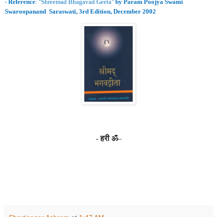
-
Reference
: "
Shreemad Bhagavad Geeta
"
by Param Poojya Swami
Swaroopanand Saraswati, 3rd Edition, December 2002
-
हरी ॐ
–