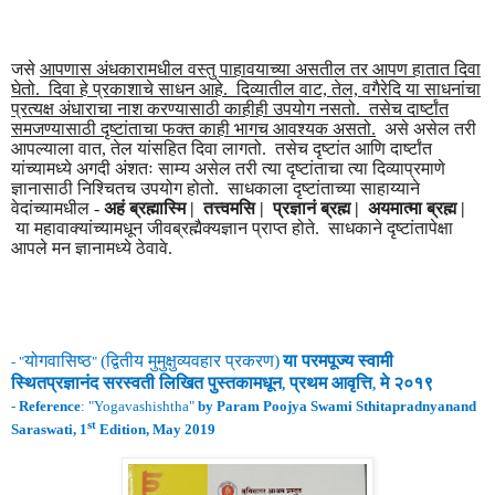
जसे
आपणास अंधकारामधील वस्तु पाहावयाच्या असतील तर आपण हातात दिवा
घेतो. दिवा हे प्रकाशाचे साधन आहे. दिव्यातील वाट, तेल, वगैरेदि या साधनांचा
प्रत्यक्ष अंधाराचा नाश करण्यासाठी काहीही उपयोग नसतो. तसेच दार्ष्टांत
समजण्यासाठी दृष्टांताचा फक्त काही भागच आवश्यक असतो.
असे असेल तरी
आपल्याला वात, तेल यांसहित दिवा लागतो. तसेच दृष्टांत आणि दार्ष्टांत
यांच्यामध्ये अगदी अंशतः साम्य असेल तरी त्या दृष्टांताचा त्या दिव्याप्रमाणे
ज्ञानासाठी निश्चितच उपयोग होतो. साधकाला दृष्टांताच्या साहाय्याने
वेदांच्यामधील -
अहं ब्रह्मास्मि | तत्त्वमसि | प्रज्ञानं ब्रह्म | अयमात्मा ब्रह्म |
या महावाक्यांच्यामधून जीवब्रह्मैक्यज्ञान प्राप्त होते. साधकाने दृष्टांतापेक्षा
आपले मन ज्ञानामध्ये ठेवावे.
योगवासिष्ठ
(
द्वितीय
मुमुक्षुव्यवहार
प्रकरण
)
या परमपूज्य स्वामी
- "
"
स्थितप्रज्ञानंद
सरस्वती लिखित पुस्तकामधून
प्रथम
आवृ
त्ति
मे
२०१९
,
,
-
Reference
: "
Yogavashishtha
"
by Param Poojya Swami Sthitapradnyanand
st
Saraswati, 1
Edition, May 2019