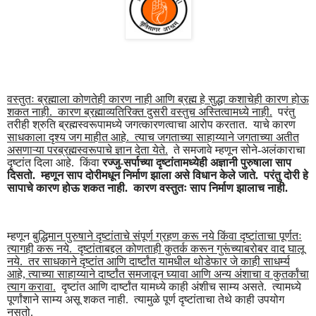
वस्तुतः ब्रह्माला कोणतेही कारण नाही आणि ब्रह्म हे सुद्धा कशाचेही कारण होऊ
शकत नाही. कारण ब्रह्माव्यतिरिक्त दुसरी वस्तुच अस्तित्वामध्ये नाही.
परंतु
तरीही श्रुति ब्रह्मस्वरूपामध्ये जगत्कारणत्वाचा आरोप करतात. याचे कारण
साधकाला दृश्य जग माहीत आहे. त्याच जगताच्या साहाय्याने जगताच्या अतीत
असणाऱ्या परब्रह्मस्वरूपाचे ज्ञान देता येते.
ते समजावे म्हणून सोने-अलंकाराचा
दृष्टांत दिला आहे. किंवा
रज्जु-सर्पाच्या दृष्टांतामध्येही अज्ञानी पुरुषाला साप
दिसतो. म्हणून साप दोरीमधून निर्माण झाला असे विधान केले जाते. परंतु दोरी हे
सापाचे कारण होऊ शकत नाही. कारण वस्तुतः साप निर्माण झालाच नाही.
म्हणून
बुद्धिमान पुरुषाने दृष्टांताचे संपूर्ण ग्रहण करू नये किंवा दृष्टांताचा पूर्णतः
त्यागही करू नये. दृष्टांताबद्दल कोणताही कुतर्क करून गुरूंच्याबरोबर वाद घालू
नये. तर साधकाने दृष्टांत आणि दार्ष्टांत यामधील थोडेफार जे काही साधर्म्य
आहे, त्याच्या साहाय्याने दार्ष्टांत समजावून घ्यावा आणि अन्य अंशाचा व कुतर्कांचा
त्याग करावा.
दृष्टांत आणि दार्ष्टांत यामध्ये काही अंशीच साम्य असते. त्यामध्ये
पूर्णांशाने साम्य असू शकत नाही. त्यामुळे पूर्ण दृष्टांताचा तेथे काही उपयोग
नसतो.