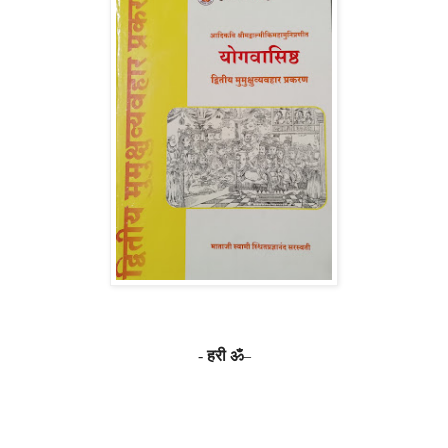
-
हरी ॐ
–