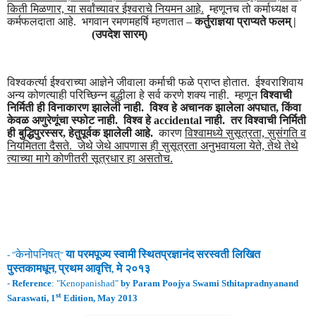
किती मिळणार, या सर्वांच्यावर ईश्वराचे नियमन आहे.
म्हणूनच तो कर्माध्यक्ष व
कर्मफलदाता आहे. भगवान रमणमहर्षि म्हणतात –
कर्तुराज्ञया प्राप्यते फलम् |
(उपदेश सारम्)
विश्वकर्त्या ईश्वराच्या आज्ञेने जीवाला कर्माची फळे प्राप्त होतात. ईश्वराशिवाय
अन्य कोणत्याही परिच्छिन्न बुद्धीला हे सर्व करणे शक्य नाही. म्हणून
विश्वाची
निर्मिती ही विनाकारण झालेली नाही. विश्व हे अचानक झालेला अपघात, किंवा
केवळ अणुरेणूंचा स्फोट नाही. विश्व हे accidental नाही. तर विश्वाची निर्मिती
ही बुद्धिपुरस्सर, हेतुपूर्वक झालेली आहे.
कारण
विश्वामध्ये सुसूत्रता, सुसंगति व
नियमितता दैसते. जेथे जेथे आपणास ही सुसूत्रता अनुभवायला येते, तेथे तेथे
त्याच्या मागे कोणीतरी सूत्रधार हा असतोच.
केनो
पनिषत्
या परमपूज्य स्वामी
स्थितप्रज्ञानंद
सरस्वती लिखित
- "
"
पुस्तकामधून
प्रथम
आवृ
त्ति
मे २०१३
,
,
-
Reference
: "
Kenopanishad
"
by Param Poojya Swami Sthitapradnyanand
st
Saraswati, 1
Edition, May 2013