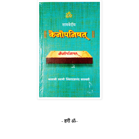
-
हरी ॐ
–