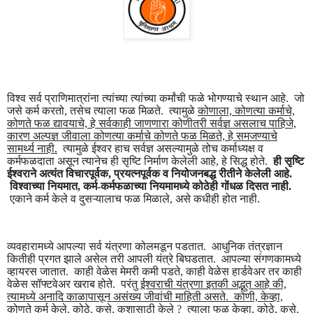
विश्व सर्व प्राणिमात्रांना त्यांच्या त्यांच्या कर्मांची फळे भोगण्याचे स्थान आहे. जो
जसे कर्म करतो, तसेच त्याला फळ मिळते. त्यामुळे
कोणाला, कोणत्या कर्माचे,
कोणते फळ
द्या
वयाचे, हे सर्वकाही जाणणारा कोणीतरी सर्वज्ञ असलाच पाहिजे,
कारण अल्पज्ञ जीवाला कोणत्या कर्माचे कोणते फळ मिळते, हे समजण्याचे
सामर्थ्य नाही.
त्यामुळे ईश्वर हाच सर्वज्ञ असल्यामुळे तोच कर्माध्यक्ष व
कर्मफळदाता असून त्यानेच ही सृष्टि निर्माण केलेली आहे, हे सिद्ध होते.
ही सृष्टि
ईश्वराने अत्यंत विचारपूर्वक, प्रयत्नपूर्वक व नियोजनबद्ध रीतीने केलेली आहे.
विश्वाच्या नियमात, कर्म-कर्मफळाच्या नियमामध्ये कोठेही गोंधळ दिसत नाही.
एकाने कर्म केले व दुसऱ्यालाच फळ मिळाले, असे कधीही होत नाही.
व्यवहारामध्ये आपल्या सर्व यंत्रणा कोलमडून पडतात. आधुनिक तंत्रज्ञान
कितीही प्रगत झाले असेल तरी आपली यंत्रे बिघडतात. आपल्या संगणकामध्ये
व्हायरस जातात. काही वेळेस मेमरी कमी पडते, काही वेळेस हार्डवेअर तर काही
वेळेस सॉफ्टवेअर खराब होते. परंतु
ईश्वराची यंत्रणा इतकी अद्भुत आहे की,
त्यामध्ये अनादि काळापासून असंख्य जीवांची माहिती असते. कोणी, केव्हा,
कोणते कर्म केले, कोठे, कसे, कशासाठी केले ? त्याला फळ केव्हा, कोठे, कसे,