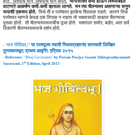
होते. विश्वाचे भान, विषयांचे भान संपते.
भोगासक्ति कमी होऊन विषयांबद्दल
वाटणारे आकर्षण कमी-कमी व्हायला लागते. मन त्या चैतन्यमय असणाऱ्या सगुण
रूपाशी एकरूप होते.
तिथे मी व परमेश्वर इतकेच शिल्लक राहते. कारण तिथे
परमेश्वर म्हणजे केवळ एक विग्रह न राहता तो भक्तासाठी साक्षात चैतन्याचा
पुतळा होतो. ती चैतन्यस्वरूपाचीच पूजा होते. भक्ताला समोर, बाहेर, आत सर्व
ठिकाणी चैतन्यस्वरूपाचे दर्शन होते.
भज गोविंद
म् |”
या परमपूज्य स्वामी
स्थितप्रज्ञानंद
सरस्वती लिखित
- "
पुस्तकामधून
प्रथम
आवृ
त्ति
एप्रिल २०
१५
,
,
-
Reference
: "
Bhaj Govindam
"
by Param Poojya Swami Sthitapradnyanand
st
Saraswati, 1
Edition, April 2015