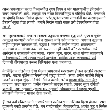
आज आपल्याला सतत विश्वामधील दृश्य विषय व भोग पाहण्याचीच इंद्रियांना
सवय लागलेली आहे. त्यामुळे मन सतत विषयाभिमुख व बहिर्मुख होते. मनामध्ये
रागद्वेषादि विकार निर्माण होतात. परंतु
पूजेसारख्या साधनांनी मन क्रमाक्रमाने
ईश्वराभिमुख होऊ लागते. मनाने निदान काही काळ तरी ईश्वरचिंतन होऊ
लागते.
श्रीमद्भागवतामध्ये भगवान स्वतःच उद्धवाला मनाच्या शुद्धीसाठी पूजा व पूजेला
अनुकूल असणारी अनेक कर्म व साधना यांचे वर्णन करतात. भगवान उद्धवास
मोठ्या प्रेमाने सांगतात की, उद्धवा ! भक्ताने सर्वांना माझ्या अवताराच्या –
जन्माच्या व लीलांच्या कथा सांगाव्यात. माझी जयंती वगैरे उत्सवांच्यामध्ये
आनंदाने व उत्साहाने भाग घ्यावा.
गायन, नृत्य, वादन, कथा यांच्या साहाय्याने
मंदिराच्यामध्ये माझे उत्सव साजरे करावेत. वार्षिक पर्वकाळांच्यामध्ये सर्व
ठिकाणी तीर्थयात्रा करून विधिपूर्वक पूजा कराव्यात.
वेदविहित व तंत्रोक्त दीक्षा घेऊन त्याप्रमाणे मत्परायण होऊन व्रतांचे अनुष्ठान
करावे. माझ्या मूर्तिस्थापनेमध्ये पूर्ण श्रद्धा ठेवावी. स्वतः तसेच सर्वांनी मिळून
उद्याने व माझ्या सुंदर मंदिरांचे निर्माण करावे, तसेच
माझ्या मंदिरातील केर
काढावा, सडा घालावा, जमीन गोमयाने सारवून घ्यावी, त्यावर सुंदर रांगोळी
घालावी. अशा प्रकारे एखाद्या दासाप्रमाणे, सेवकाप्रमाणे माझ्या गृहाची –
मंदिराची निष्कपट भावाने सेवा करावी.
ही सर्व कर्मे भक्तिभावाने करणारे भक्त परमेश्वराला अतिशय प्रिय होतात.
अशा
पूजेमध्ये मनही तल्लीन होते. मन रागद्वेषरहित, विकाररहित, अत्यंत शुद्ध व निर्मळ