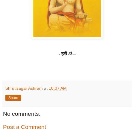
-
हरी ॐ
–
Shrutisagar Ashram
at
10:07 AM
Share
No comments:
Post a Comment