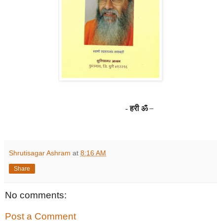
हरी ॐ
–
-
Shrutisagar Ashram
at
8:16 AM
Share
No comments:
Post a Comment