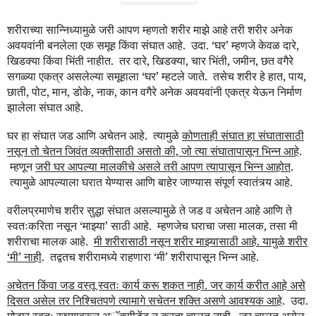
शरीराच्या सान्निध्यामुळे जरी आपण म्हणतो शरीर माझे आहे तरी शरीर अनेक
अवयवांनी बनलेला एक समूह किंवा संघात आहे.
उदा. ‘घर’ म्हणजे केवळ दारे,
खिडक्या किंवा भिंती नाहीत.
तर दारे, खिडक्या, चार भिंती, जमीन, छत वगैरे
सगळ्या एकत्र असलेल्या समूहाला ‘घर’ म्हटले जाते.
तसेच शरीर हे हात, पाय,
छाती, पोट, मान, डोके, नाक, कान वगैरे अनेक अवयवांनी एकत्र येऊन निर्माण
झालेला संघात आहे.
घर हा संघात जड आणि अचेतन आहे.
त्यामुळे
कोणताही संघात हा संघातासाठी
नसून तो चेतन जिवंत व्यक्तीसाठी असतो की, जो त्या संघातापासून भिन्न आहे
.
म्हणून
जरी घर आपल्या मालकीचे असले तरी आपण त्यापासून भिन्न आहोत
.
त्यामुळे आपल्याला घरात येण्यास आणि बाहेर जाण्यास संपूर्ण स्वातंत्र्य आहे.
वरीलप्रमाणेच शरीर सुद्धा संघात असल्यामुळे ते जड व अचेतन आहे आणि ते
स्वतःकरिता नसून ‘माझ्या’ साठी आहे.
म्हणजेच घराचा जसा मालक, तसा मी
शरीराचा मालक आहे.
मी शरीरासाठी नसून शरीर माझ्यासाठी आहे. यामुळे शरीर
‘मी’ नाही
.
तद्वतच शरीरामध्ये राहणारा ‘मी’ शरीरापासून भिन्न आहे.
अचेतन किंवा जड वस्तू स्वतः कार्य करू शकत नाही
जर कार्य करीत आहे असे
.
दिसत असेल तर निश्चितपणे त्यामागे सचेतन शक्ति असणे आवश्यक आहे
.
उदा.
मोटार स्वतः रस्त्यावरून
अॅक्सीडेंट
न करता चालत नाही.
जर चालत असेल