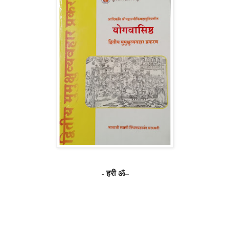
-
हरी ॐ
–