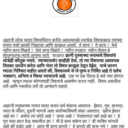
अज्ञानी लोक सतत विषयचिंतन करीत असल्यामुळे प्रत्येक विषयाबद्दल त्यांच्या
मनात नको इतकी जिज्ञासा आणि कुतूहल असते. हे काय ? ते काय ? येथे
नवीन काय मिळते ? तेथे काय मिळते ? नवीन प्रकार, नवीन फॅशन हे
शोधण्यातच त्यांचे आयुष्य जाते.
याउलट
ज्ञानी पुरुषाच्या मनामध्ये विषयांचे
थोडेही कौतुक नसते. त्याच्यासमोर काहीही ठेवा, तो त्या विषयाचा आवश्यक
तितका उपयोग करेल आणि नंतर तो विषय बाजूला ठेवून देईल. याचे कारण
त्याला निश्चित माहीत असते की, विश्वामध्ये जे जे दृश्य व निर्मित आहे ते सर्वच
नाशवान, अनित्य व मिथ्या स्वरूपाचे आहे.
एक ना एक दिवस हे सर्व नष्ट होणार
आहे. म्हणून त्याला कोणत्याही विषयाचे आकर्षण वाटत नाही. विषय असतील
तरी आणि नसतील तरी तो आनंदाने राहतो.
अज्ञानी मनुष्याच्या मनात मात्र सतत सर्व शंकाच असतात. ईश्वर, गुरु, शास्त्र,
स्वतःचे जीवन, दुसरी माणसे अशा सर्वांच्याविषयी शंका असतात. खरेच ईश्वर
आहे का ? असेल तर कोठे आहे ? कसा आहे ? वेदशास्त्र खरे आहे का ? हे
गुरु मला ज्ञान देऊ शकतील का ? मी हे करू शकेन का ? ही व्यक्ति चांगली
आहे की वाईट आहे ? आता मी काय करावे ? हे करावे की करू नये ? अशा एक