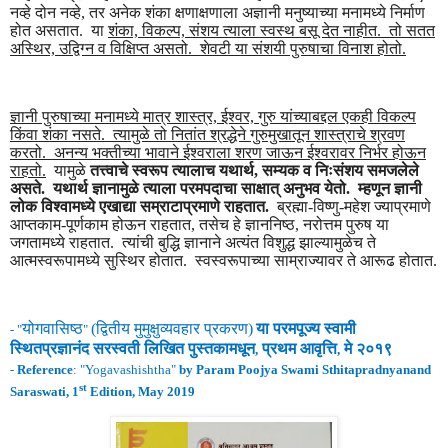
नव्हे दोन नव्हे, तर अनेक शंका क्षणाक्षणाला अज्ञानी मनुष्याच्या मनामध्ये निर्माण
होत असतात. या
शंका, विकल्प, संशय त्याला स्वस्थ बसू देत नाहीत. तो सतत
अस्थिर, उद्विग्न व विक्षिप्त असतो. शेवटी या संशयी पुरुषाचा विनाश होतो.
ज्ञानी पुरुषाच्या मनामध्ये मात्र शास्त्र, ईश्वर, गुरु यांच्याबद्दल एकही विकल्प
किंवा शंका नसते. त्यामुळे तो नितांत श्रद्धेने गुरुमुखातून शास्त्राचे श्रवण
करतो. अनन्य भक्तीच्या भावाने ईश्वराला शरण जाऊन ईश्वरावर निर्भर होऊन
राहतो.
यामुळे
तत्त्वाचे स्वरूप त्यालाच यथार्थ, सम्यक व निःसंशय समजलेले
असते. यथार्थ ज्ञानामुळे त्याला परमपदाचा साक्षात् अनुभव येतो. म्हणून ज्ञानी
लोक विश्वामध्ये एखाद्या सम्राटाप्रमाणे राहतात.
ब्रह्मा-विष्णु-महेश ज्याप्रमाणे
आप्तकाम-पूर्णकाम होऊन राहतात, तसेच हे ज्ञाननिष्ठ, नरोत्तम पुरुष या
जगतामध्ये राहतात. त्यांची बुद्धि ज्ञानाने अत्यंत विशुद्ध झाल्यामुळेच ते
आत्मस्वरूपामध्ये सुस्थिर होतात. स्वस्वरूपाच्या साम्राज्यावर ते आरूढ होतात.
योगवासिष्ठ
(
द्वितीय
मुमुक्षुव्यवहार
प्रकरण
)
या परमपूज्य स्वामी
- "
"
स्थितप्रज्ञानंद
सरस्वती लिखित पुस्तकामधून
प्रथम
आवृ
त्ति
मे
२०१९
,
,
-
Reference
: "
Yogavashishtha
"
by Param Poojya Swami Sthitapradnyanand
st
Saraswati, 1
Edition, May 2019