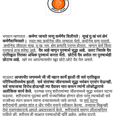
भगवान म्हणतात -
कर्मणा जायते जन्तु कर्मणैव विलीयते | सुखं दुःखं भयं क्षेमं
कर्मणैवाभिपद्यते ||
स्वतःच्या कर्मानेच जीव जन्माला येतो. कर्मानेच मृत्यु पावतो.
कर्मानेच जीवाला सुख, दुःख, भय, क्षेम इत्यादि प्राप्त होतात. म्हणून कर्म किंवा
पुरुषार्थ हाच श्रेष्ठ आहे.
दैव आहे म्हणून पुरुषार्थ सुद्धा आहे. उलट जितके दैव
प्रतिकूल तितका अधिक पुरुषार्थ करता येतो. छोटेसे दैव असेल तर पुरुषार्थही
छोटाच आहे.
खरे तर आपल्यासमोर खूप छोटे-छोटे दैव येत असते.
याउलट
आजपर्यंत जगामध्ये जी जी महान कार्ये झाली ती सर्व प्रतिकूल
परिस्थितीमध्येच झाली. सर्व संतांच्या जीवनामध्ये सुद्धा भयंकर प्रसंग येऊनही,
सर्व समाजाचा विरोध होऊनही त्या दैवावर मात करून त्यांनी लोकोद्धाराचे
अलौकिक कार्य केले.
प्रत्यक्ष प्रभु श्रीरामांच्या जीवनामध्ये सुद्धा भयंकर घटना
घडल्या. श्रीरामांना पुढच्या क्षणी राज्याभिषेक होणार होता परंतु त्याचवेळी सर्व
राजवैभव त्याग करून त्यांना वनवासामध्ये जावे लागले. या
सर्व घटना
श्रीरामांनी अत्यंत शांत व धीर गंभीर मनाने स्वीकार केल्या. वनवास मिळूनही
तेथे रावणसंहाराचे आपले अवतारकार्य केले. श्रीरामांचे समग्र लीलाचरित्र
पाहिले की, श्रीराम ही साक्षात पुरुषार्थाची मूर्ति आहेत, असेच वाटते.