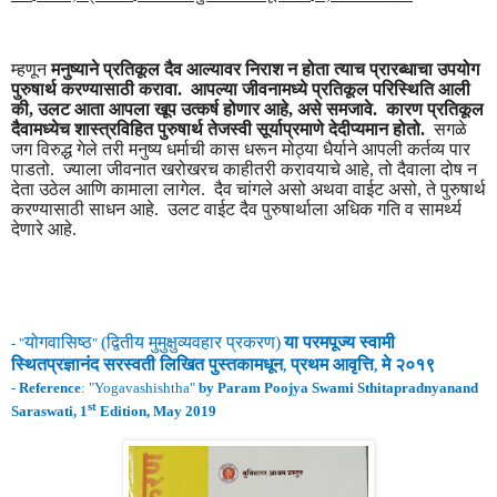
म्हणून
मनुष्याने प्रतिकूल दैव आल्यावर निराश न होता त्याच प्रारब्धाचा उपयोग
पुरुषार्थ करण्यासाठी करावा. आपल्या जीवनामध्ये प्रतिकूल परिस्थिति आली
की, उलट आता आपला खूप उत्कर्ष होणार आहे, असे समजावे. कारण प्रतिकूल
दैवामध्येच शास्त्रविहित पुरुषार्थ तेजस्वी सूर्याप्रमाणे देदीप्यमान होतो.
सगळे
जग विरुद्ध गेले तरी मनुष्य धर्माची कास धरून मोठ्या धैर्याने आपली कर्तव्य पार
पाडतो. ज्याला जीवनात खरोखरच काहीतरी करावयाचे आहे, तो दैवाला दोष न
देता उठेल आणि कामाला लागेल. दैव चांगले असो अथवा वाईट असो, ते पुरुषार्थ
करण्यासाठी साधन आहे. उलट वाईट दैव पुरुषार्थाला अधिक गति व सामर्थ्य
देणारे आहे.
योगवासिष्ठ
(
द्वितीय
मुमुक्षुव्यवहार
प्रकरण
)
या परमपूज्य स्वामी
- "
"
स्थितप्रज्ञानंद
सरस्वती लिखित पुस्तकामधून
प्रथम
आवृ
त्ति
मे
२०१९
,
,
-
Reference
: "
Yogavashishtha
"
by Param Poojya Swami Sthitapradnyanand
st
Saraswati, 1
Edition, May 2019