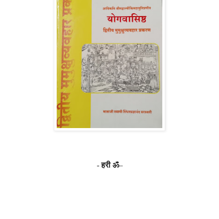
-
हरी ॐ
–