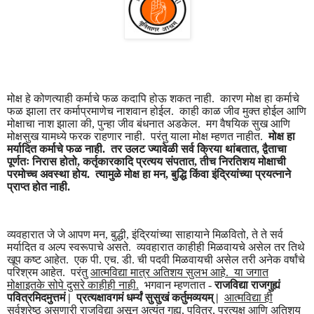
मोक्ष हे कोणत्याही कर्माचे फळ कदापि होऊ शकत नाही. कारण मोक्ष हा कर्माचे
फळ झाला तर कर्माप्रमाणेच नाशवान होईल. काही काळ जीव मुक्त होईल आणि
मोक्षाचा नाश झाला की, पुन्हा जीव बंधनात अडकेल. मग वैषयिक सुख आणि
मोक्षसुख यामध्ये फरक राहणार नाही. परंतु याला मोक्ष म्हणत नाहीत.
मोक्ष हा
मर्यादित कर्माचे फळ नाही. तर उलट ज्यावेळी सर्व क्रिया थांबतात, द्वैताचा
पूर्णतः निरास होतो, कर्तृकारकादि प्रत्यय संपतात, तीच निरतिशय मोक्षाची
परमोच्च अवस्था होय. त्यामुळे मोक्ष हा मन, बुद्धि किंवा इंद्रियांच्या प्रयत्नाने
प्राप्त होत नाही.
व्यवहारात जे जे आपण मन, बुद्धी, इंद्रियांच्या साहायाने मिळवितो, ते ते सर्व
मर्यादित व अल्प स्वरूपाचे असते. व्यवहारात काहीही मिळवायचे असेल तर तिथे
खूप कष्ट आहेत. एक पी. एच. डी. ची पदवी मिळवायची असेल तरी अनेक वर्षांचे
परिश्रम आहेत. परंतु
आत्मविद्या मात्र अतिशय सुलभ आहे. या जगात
मोक्षाइतके सोपे दुसरे काहीही नाही.
भगवान म्हणतात -
राजविद्या राजगुह्यं
पवित्रमिदमुत्तमं | प्रत्यक्षावगमं धर्म्यं सुसुखं कर्तुमव्ययम् |
आत्मविद्या ही
सर्वश्रेष्ठ असणारी राजविद्या असून अत्यंत गुह्य, पवित्र, प्रत्यक्ष आणि अतिशय