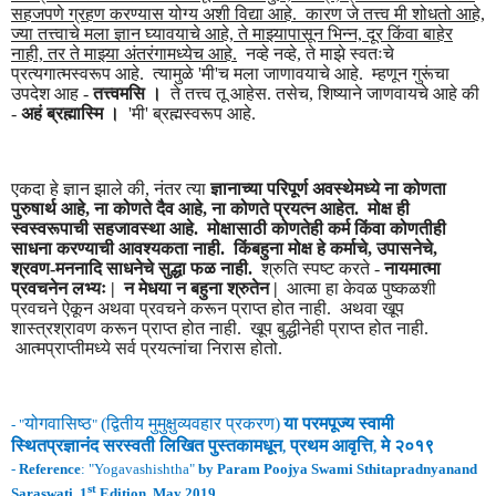
सहजपणे ग्रहण करण्यास योग्य अशी विद्या आहे. कारण जे तत्त्व मी शोधतो आहे,
ज्या तत्त्वाचे मला ज्ञान घ्यावयाचे आहे, ते माझ्यापासून भिन्न, दूर किंवा बाहेर
नाही, तर ते माझ्या अंतरंगामध्येच आहे.
नव्हे नव्हे, ते माझे स्वतःचे
प्रत्यगात्मस्वरूप आहे. त्यामुळे 'मी'च मला जाणावयाचे आहे. म्हणून गुरूंचा
उपदेश आह -
तत्त्वमसि ।
ते तत्त्व तू आहेस. तसेच, शिष्याने जाणवायचे आहे की
-
अहं ब्रह्मास्मि ।
'मी' ब्रह्मस्वरूप आहे.
एकदा हे ज्ञान झाले की, नंतर त्या
ज्ञानाच्या परिपूर्ण अवस्थेमध्ये ना कोणता
पुरुषार्थ आहे, ना कोणते दैव आहे, ना कोणते प्रयत्न आहेत. मोक्ष ही
स्वस्वरूपाची सहजावस्था आहे. मोक्षासाठी कोणतेही कर्म किंवा कोणतीही
साधना करण्याची आवश्यकता नाही. किंबहुना मोक्ष हे कर्माचे, उपासनेचे,
श्रवण-मननादि साधनेचे सुद्धा फळ नाही.
श्रुति स्पष्ट करते -
नायमात्मा
प्रवचनेन लभ्यः | न मेधया न बहुना श्रुतेन |
आत्मा हा केवळ पुष्कळशी
प्रवचने ऐकून अथवा प्रवचने करून प्राप्त होत नाही. अथवा खूप
शास्त्रश्रावण करून प्राप्त होत नाही. खूप बुद्धीनेही प्राप्त होत नाही.
आत्मप्राप्तीमध्ये सर्व प्रयत्नांचा निरास होतो.
योगवासिष्ठ
(
द्वितीय
मुमुक्षुव्यवहार
प्रकरण
)
या परमपूज्य स्वामी
- "
"
स्थितप्रज्ञानंद
सरस्वती लिखित पुस्तकामधून
प्रथम
आवृ
त्ति
मे
२०१९
,
,
-
Reference
: "
Yogavashishtha
"
by Param Poojya Swami Sthitapradnyanand
st
Saraswati, 1
Edition, May 2019