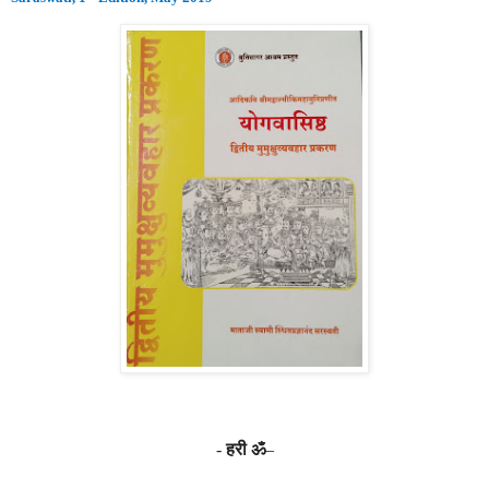
-
हरी ॐ
–