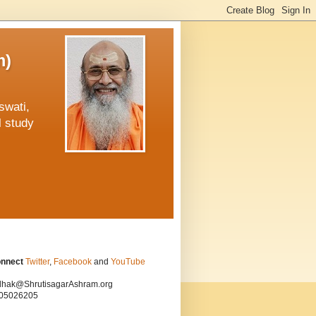
m)
swati,
l study
onnect
Twitter
,
Facebook
and
YouTube
hak@ShrutisagarAshram.org
05026205