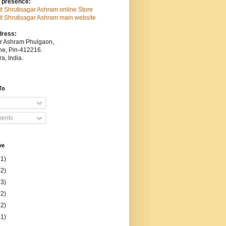
 presence:
sit Shrutisagar Ashram online Store
isit Shrutisagar Ashram main website
dress:
ar Ashram Phulgaon,
une, Pin-412216.
a, India.
To
ents
ve
31)
52)
53)
52)
52)
51)