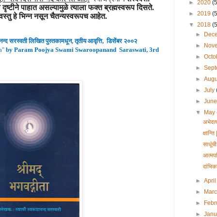
►
2020
(
्या दृष्टीने पाहात असल्यामुळे त्याला फक्त ब्रह्मस्वरूप दिसते.
►
2019
(
वस्तु हे भिन्न नसून चैतन्यस्वरूपच आहेत.
▼
2018
(
►
Dec
ानन्द
सरस्वती लिखित पुस्तकामधून
,
तृतीय
आवृ
त्ति
,
डिसेंबर २००२
►
Nov
a
"
by Param Poojya Swami Swaroopanand Saraswati, 3rd
►
Octo
►
Sep
►
Aug
►
July
►
Jun
▼
May
अभेदत्
क्षान्
साधूं
आत्मपर
दांभि
►
Apri
►
Mar
►
Febr
►
Jan