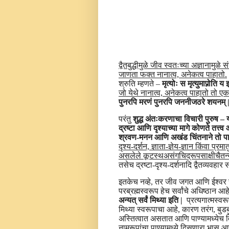
द्वैतबुद्धीमुळे जीव स्वतःच्या अज्ञानामुळे
जाणता फक्त नानात्व, अनेकत्व पाहातो.
श्रुति म्हणते –
मृत्योः स मृत्युमाप्नोति 
जो येथे नानात्व, अनेकत्व पाहातो तो एका म
पुनरपि मरणं पुनरपि जननीजठरे शयनम् 
परंतु
शुद्ध अंतःकरणाचा विचारी पुरुष –
य
द्रष्टा आणि दृश्याच्या मागे कोणते तत्त
श्रवण-मनन आणि अखंड चिंतनाने तो पारम
दृश्य-दर्शन, ज्ञाता-ज्ञेय-ज्ञान किंवा प्र
असलेले कूटस्थअसंगचिद्रूपसाक्षीचैतन्
तसेच द्रष्टा-दृश्य-दर्शनादि द्वैतव्यवहार 
इतकेच नव्हे, तर जीव जगत आणि ईश्वर सु
परब्रह्मस्वरूप हेच सर्वांचे अधिष्ठान आहे
अन्यत् सर्वं मिथ्या इति |
प्रत्यगात्मस्व
मिथ्या स्वरूपाचा आहे, कारण तरंग, बुडबुड
अस्तित्वात असतात आणि पाण्यामध्येच व
नामरूपांचा पाण्यामध्ये दिसणारा भास आ