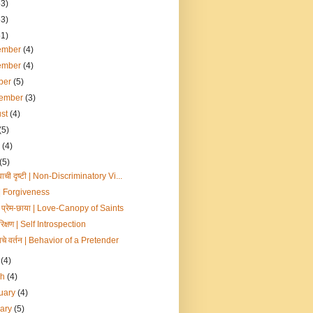
53)
53)
51)
ember
(4)
ember
(4)
ber
(5)
tember
(3)
ust
(4)
(5)
e
(4)
(5)
वाची दृष्टी | Non-Discriminatory Vi...
ति | Forgiveness
ची प्रेम-छाया | Love-Canopy of Saints
िक्षण | Self Introspection
काचे वर्तन | Behavior of a Pretender
l
(4)
ch
(4)
uary
(4)
uary
(5)