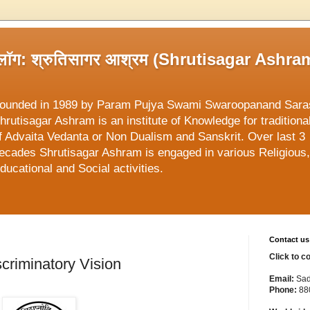
्लॉग: श्रुतिसागर आश्रम (Shrutisagar Ashra
ounded in 1989 by Param Pujya Swami Swaroopanand Sara
hrutisagar Ashram is an institute of Knowledge for traditiona
f Advaita Vedanta or Non Dualism and Sanskrit. Over last 3
ecades Shrutisagar Ashram is engaged in various Religious,
ducational and Social activities.
Contact us
Click to c
Discriminatory Vision
Email:
Sad
Phone:
88