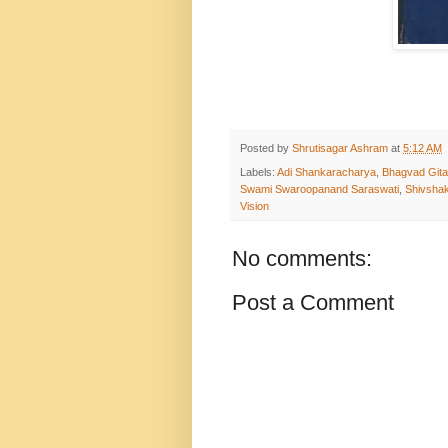
Posted by
Shrutisagar Ashram
at
5:12 AM
Labels:
Adi Shankaracharya
,
Bhagvad Gita
Swami Swaroopanand Saraswati
,
Shivshak
Vision
No comments:
Post a Comment