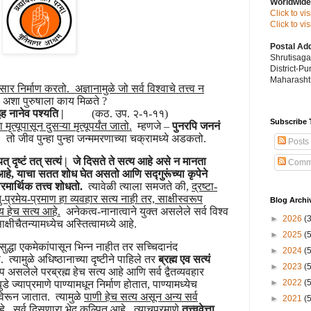
Worldwide
Click to vi
Click to v
Postal Ad
Shrutisag
District-P
Maharashtr
 संसार निर्माण करतो. अज्ञानामुळे जो सर्व विश्वाचे तत्त्व न
अशा पुरुषाला काय मिळते ?
य इह नानेव पश्यति |
(कठ. उप. २-१-११)
Subscribe 
ृत्यूपासून दुसऱ्या मृत्यूपर्यंत जातो.
म्हणजे –
पुनरपि जननं
|
तो जीव पुन्हा पुन्हा जन्ममरणाच्या चक्रामध्ये अडकतो.
Posts
त् दृष्टं तत् सत्यं |
जे दिसते ते सत्य आहे असे न मानता
Comm
्व आहे, याचा सतत शोध घेत असतो आणि सद्गुरूंच्या कृपेने
ार्थिक तत्त्व शोधतो.
त्यावेळी त्याला समजते की,
द्रष्टा-
मातु-प्रमेय-प्रमाण हा व्यवहार सत्य नाही तर, साक्षीस्वरूप
Blog Archi
य हेच सत्य आहे.
अनेकत्व-नानात्वाने युक्त असलेले सर्व विश्व
►
2026
(
साक्षीचैतन्यामध्येच अस्तित्वामध्ये आहे.
►
2025
(
द्धा एकमेकांपासून भिन्न नाहीत तर सच्चिदानंद
►
2024
(
. त्यामुळे अधिष्ठानाच्या दृष्टीने पाहिले तर
ब्रह्म
एव सत्यं
►
2023
(
रूप असलेले परब्रह्म हेच सत्य आहे आणि सर्व द्वैतव्यवहार
►
2022
(
े ज्याप्रमाणे पाण्यामधून निर्माण होतात, पाण्यामध्येच
िरून जातात. त्यामुळे
पाणी हेच सत्य असून अन्य सर्व
►
2021
(
हे. सर्व दिसणारा भेद कल्पित आहे.
त्याचप्रमाणे
तत्त्ववेत्ता