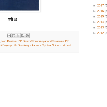
►
2017
(
►
2016
(
►
2015
(
-
हरी ॐ
–
►
2014
(
►
2013
(
►
2012
(3
,
Non-Dualism
,
P.P. Swami Sthitapranyanand Saraswati
,
P.P.
ti Dnyanpeeth
,
Shrutisagar Ashram
,
Spiritual Science
,
Vedant
,