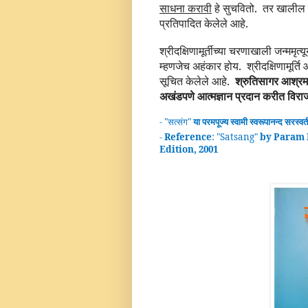
साधना करावी
हे सुचवितो
.
तर खालील उज
प्रतिपादित केलेले आहे.
श्रीदक्षिणामूर्तीच्या चरणाखाली जन्ममृत्
म्हणजेच अहंकार होय. श्रीदक्षिणामूर्ति 
सूचित केलेले आहे.
श्रुतिसागर आश्रमामध्
अखंडपणे आत्मज्ञान प्रदान करीत विर
- "
सत्संग
"
या परमपूज्य स्वामी
स्वरूपानन्द
सरस्वत
-
Reference
: "
Satsang
"
by Param 
Edition, 2001