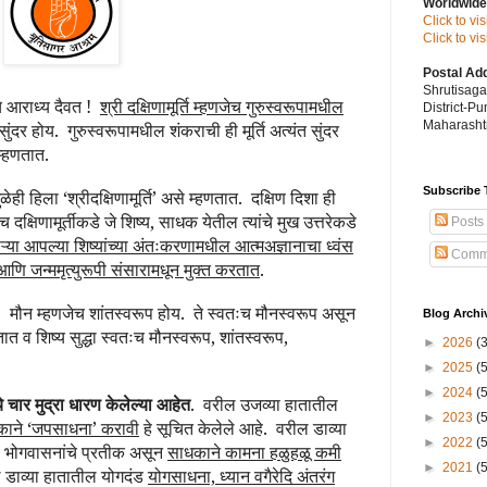
Worldwide
Click to vi
Click to v
Postal Ad
Shrutisag
ाचे आराध्य दैवत !
श्री दक्षिणामूर्ति म्हणजेच गुरुस्वरूपामधील
District-P
Maharashtr
सुंदर होय. गुरुस्वरूपामधील शंकराची ही मूर्ति अत्यंत सुंदर
 म्हणतात.
Subscribe 
ुळेही हिला ‘श्रीदक्षिणामूर्ति’ असे म्हणतात. दक्षिण दिशा ही
दक्षिणामूर्तीकडे जे शिष्य, साधक येतील त्यांचे मुख उत्तरेकडे
Posts
णाऱ्या आपल्या शिष्यांच्या अंतःकरणामधील आत्मअज्ञानाचा ध्वंस
Comm
आणि जन्ममृत्युरूपी संसारामधून मुक्त करतात
.
. मौन म्हणजेच शांतस्वरूप होय. ते स्वतःच मौनस्वरूप असून
Blog Archi
तात व शिष्य सुद्धा स्वतःच मौनस्वरूप, शांतस्वरूप,
►
2026
(
►
2025
(
►
2024
(
ये चार मुद्रा धारण केलेल्या आहेत
. वरील उजव्या हातातील
►
2023
(
धकाने ‘जपसाधना’ करावी
हे सूचित केलेले आहे. वरील डाव्या
►
2022
(
ल भोगवासनांचे प्रतीक असून
साधकाने कामना हळुहळू कमी
►
2021
(
 डाव्या हातातील योगदंड
योगसाधना, ध्यान वगैरेदि अंतरंग