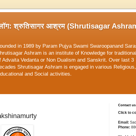
्लॉग: श्रुतिसागर आश्रम (Shrutisagar Ashra
ounded in 1989 by Param Pujya Swami Swaroopanand Sara
hrutisagar Ashram is an institute of Knowledge for traditiona
f Advaita Vedanta or Non Dualism and Sanskrit. Over last 3
ecades Shrutisagar Ashram is engaged in various Religious,
ducational and Social activities.
Contact us
Click to c
e Dakshinamurty
Email:
Sad
Phone:
88