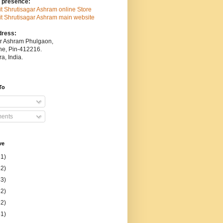
 presence:
sit Shrutisagar Ashram online Store
isit Shrutisagar Ashram main website
dress:
ar Ashram Phulgaon,
une, Pin-412216.
a, India.
To
ents
ve
31)
52)
53)
52)
52)
51)