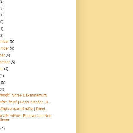
53)
53)
51)
50)
51)
52)
ember
(5)
ember
(4)
ber
(4)
tember
(5)
ust
(4)
(4)
e
(5)
(4)
क्षिणामूर्ति | Shree Dakshinamurty
उद्दिष्ट, गैर मार्ग | Good Intention, B...
ाप्तीपूर्वीच्या प्रवासाचे फलित | Effect...
क आणि नास्तिक | Believer and Non-
liever
l
(4)