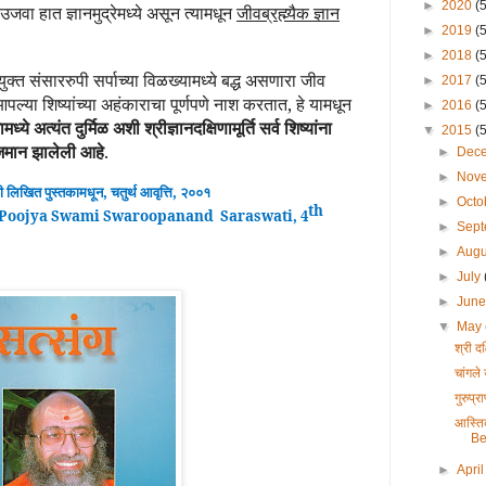
►
2020
(
वा हात ज्ञानमुद्रेमध्ये असून त्यामधून
जीवब्रह्म्यैक ज्ञान
►
2019
(
►
2018
(
यूयुक्त संसाररुपी सर्पाच्या विळख्यामध्ये बद्ध असणारा जीव
►
2017
(
आपल्या शिष्यांच्या अहंकाराचा पूर्णपणे नाश करतात, हे यामधून
►
2016
(
ये अत्यंत दुर्मिळ अशी श्रीज्ञानदक्षिणामूर्ति सर्व शिष्यांना
▼
2015
(
ाजमान झालेली आहे
.
►
Dec
►
Nov
ी लिखित पुस्तकामधून
,
चतुर्थ
आवृ
त्ति, २००१
►
Octo
th
Poojya Swami Swaroopanand Saraswati,
4
►
Sep
►
Aug
►
July
►
Jun
▼
May
श्री द
चांगले 
गुरुप्र
आस्ति
Be
►
Apri