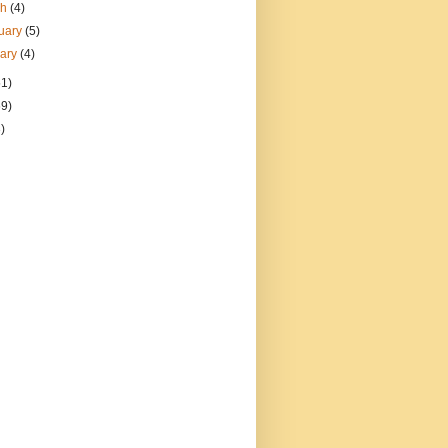
ch
(4)
uary
(5)
uary
(4)
51)
69)
)