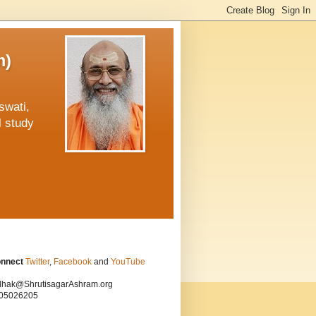
m)
swati,
l study
onnect
Twitter
,
Facebook
and
YouTube
hak@ShrutisagarAshram.org
05026205