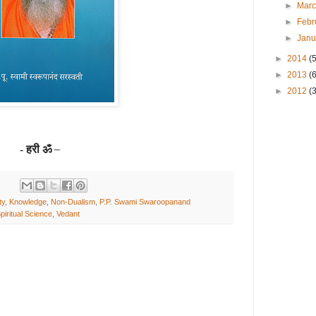
►
Mar
►
Febr
►
Jan
►
2014
(
►
2013
(
►
2012
(3
हरी ॐ
–
-
ty
,
Knowledge
,
Non-Dualism
,
P.P. Swami Swaroopanand
piritual Science
,
Vedant