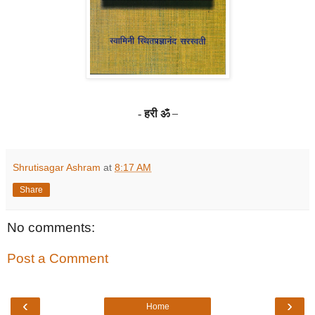
हरी ॐ
–
-
Shrutisagar Ashram
at
8:17 AM
Share
No comments:
Post a Comment
‹
›
Home