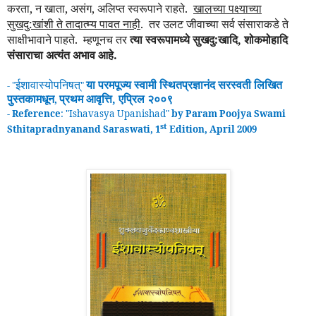
करता, न खाता, असंग, अलिप्त स्वरूपाने राहते.
खालच्या पक्ष्याच्या
सुखदु:खांशी ते तादात्म्य पावत नाही
.
तर उलट जीवाच्या सर्व संसाराकडे ते
साक्षीभावाने पाहते.
म्हणूनच तर
त्या स्वरूपामध्ये सुखदु:खादि, शोकमोहादि
संसाराचा अत्यंत अभाव आहे.
ईशावास्योपनिषत्
या परमपूज्य स्वामी
स्थितप्रज्ञानंद
सरस्वती लिखित
- "
"
पुस्तकामधून
प्रथम
आवृ
त्ति, एप्रिल २००९
,
-
Reference
: "
Ishavasya Upanishad
"
by Param Poojya Swami
st
Sthitapradnyanand Saraswati, 1
Edition, April 2009