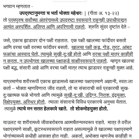
भगवान म्हणतात -
उपद्रष्टानुमन्ता च भर्ता भोक्ता महेश्वरः |
(
गीता अ. १३-२२)
तो
परमपुरुष सर्वांच्या अंतरंगामध्ये
उपद्रष्टा
स्वरूपाने राहूनही उपाधीपासून
अत्यंत अस्पर्शित, अलिप्त आणि अपरिणामी राहतो
.
श्रुति सुंदर दृष्टांत देते –
जसे, एकाच झाडावर दोन पक्षी राहतात.
एक पक्षी खालच्या फांदीवर बसतो
आणि वरचा पक्षी वरच्या फांदीवर बसतो.
खालचा पक्षी कडू, गोड, तुरट, आंबट
फळांचा आस्वाद घेतो, त्यामुळे सुखी-दु:खी होतो
आणि
वरचा पक्षी मात्र काहीही
न करता, न उपभोगता खालच्या पक्षाकडे साक्षीस्वरूपाने पाहतो
.
म्हणून खालचा
पक्षी बद्ध, संसारी आहे आणि वरचा पक्षी मात्र त्याच झाडावर राहूनही मुक्त आहे.
याप्रमाणेच शरीररूपी एकाच झाडामध्ये खालच्या पक्षाप्रमाणे अज्ञानी, स्वतःला
कर्ता – भोक्ता म्हणविणारा जीव राहतो, तो या संसाराची सर्व प्रकारची सुख-
दु:खात्मक फळे भोगतो आणि त्यामुळे
सुखी-दु:खी, उद्विग्न, निराश, द्वंद्वयुक्त,
विक्षेपयुक्त, अस्थिर होतो
.
त्याला संसाराचे विविध प्रकारचे अनुभव येतात.
त्यामुळे
त्याचे मन सतत हेलकावे खाते.
तो शोकमोहयुक्त होतो.
याउलट या शरीरामध्ये जीवाबरोबरच आत्मचैतन्यस्वरूप राहते.
मात्र ते वरील
पक्षाप्रमाणे साक्षी, कूटस्थस्वरूपाने राहात असल्यामुळे ते खालच्या पक्षाप्रमाणे
भोगांच्यामध्ये कधीही आसक्त होत नाही.
अकर्ता, अभोक्ता म्हणजेच काहीही न