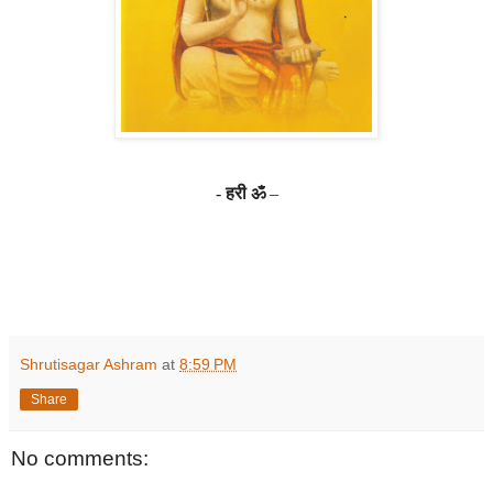
-
हरी ॐ
–
Shrutisagar Ashram
at
8:59 PM
Share
No comments: