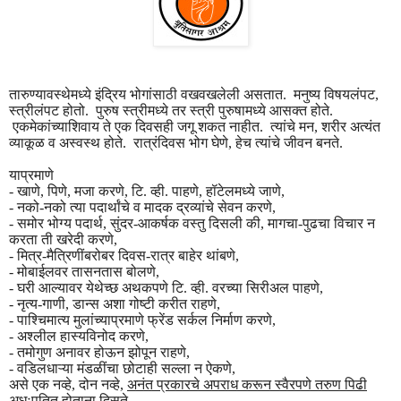
तारुण्यावस्थेमध्ये इंद्रिय भोगांसाठी वखवखलेली असतात. मनुष्य विषयलंपट,
स्त्रीलंपट होतो. पुरुष स्त्रीमध्ये तर स्त्री पुरुषामध्ये आसक्त होते.
एकमेकांच्याशिवाय ते एक दिवसही जगू शकत नाहीत. त्यांचे मन, शरीर अत्यंत
व्याकूळ व अस्वस्थ होते. रात्रंदिवस भोग घेणे, हेच त्यांचे जीवन बनते.
याप्रमाणे
- खाणे, पिणे, मजा करणे, टि. व्ही. पाहणे, हॉटेलमध्ये जाणे,
- नको-नको त्या पदार्थांचे व मादक द्रव्यांचे सेवन करणे,
- समोर भोग्य पदार्थ, सुंदर-आकर्षक वस्तु दिसली की, मागचा-पुढचा विचार न
करता ती खरेदी करणे,
- मित्र-मैत्रिणींबरोबर दिवस-रात्र बाहेर थांबणे,
- मोबाईलवर तासनतास बोलणे,
- घरी आल्यावर येथेच्छ अथकपणे टि. व्ही. वरच्या सिरीअल पाहणे,
- नृत्य-गाणी, डान्स अशा गोष्टी करीत राहणे,
- पाश्चिमात्य मुलांच्याप्रमाणे फ्रेंड सर्कल निर्माण करणे,
- अश्लील हास्यविनोद करणे,
- तमोगुण अनावर होऊन झोपून राहणे,
- वडिलधाऱ्या मंडळींचा छोटाही सल्ला न ऐकणे,
असे एक नव्हे, दोन नव्हे,
अनंत प्रकारचे अपराध करून स्वैरपणे तरुण पिढी
अधःपतित होताना दिसते.