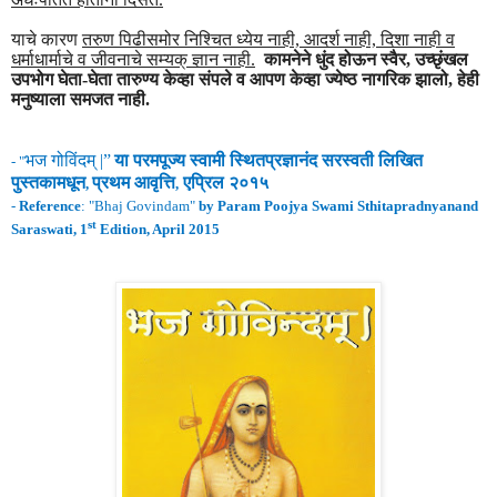
याचे कारण
तरुण पिढीसमोर निश्चित ध्येय नाही, आदर्श नाही, दिशा नाही व
धर्माधार्माचे व जीवनाचे सम्यक् ज्ञान नाही.
कामनेने धुंद होऊन स्वैर, उच्छृंखल
उपभोग घेता-घेता तारुण्य केव्हा संपले व आपण केव्हा ज्येष्ठ नागरिक झालो, हेही
मनुष्याला समजत नाही.
भज गोविंद
म् |”
या परमपूज्य स्वामी
स्थितप्रज्ञानंद
सरस्वती लिखित
- "
पुस्तकामधून
प्रथम
आवृ
त्ति
एप्रिल २०
१५
,
,
-
Reference
: "
Bhaj Govindam
"
by Param Poojya Swami Sthitapradnyanand
st
Saraswati, 1
Edition, April 2015