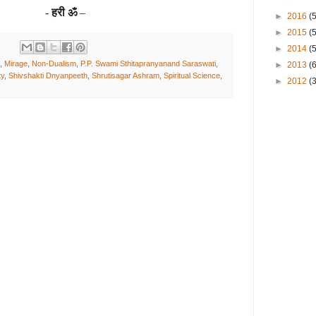
-
हरी ॐ
–
►
2016
(
►
2015
(
►
2014
(
,
Mirage
,
Non-Dualism
,
P.P. Swami Sthitapranyanand Saraswati
,
►
2013
(
ty
,
Shivshakti Dnyanpeeth
,
Shrutisagar Ashram
,
Spiritual Science
,
►
2012
(3