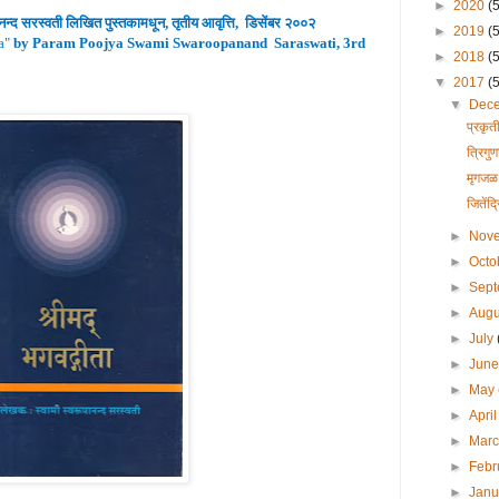
►
2020
(
ानन्द
सरस्वती लिखित पुस्तकामधून
,
तृतीय
आवृ
त्ति
,
डिसेंबर २००२
►
2019
(
a
"
by Param Poojya Swami Swaroopanand Saraswati, 3rd
►
2018
(
▼
2017
(
▼
Dec
प्रकृ
त्रिगु
मृगजळ 
जितेंद
►
Nov
►
Octo
►
Sep
►
Aug
►
July
►
Jun
►
May
►
Apri
►
Mar
►
Febr
►
Jan