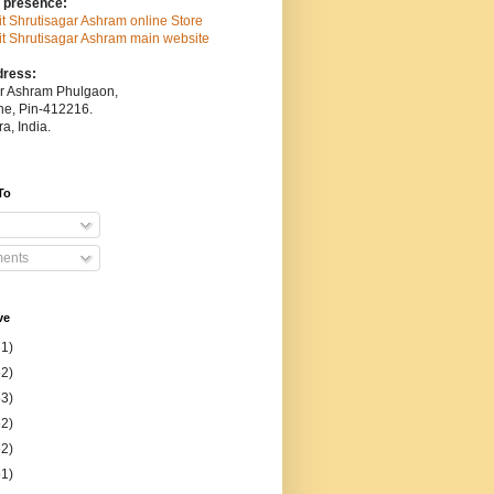
 presence:
sit Shrutisagar Ashram online Store
isit Shrutisagar Ashram main website
dress:
ar Ashram Phulgaon,
une, Pin-412216.
a, India.
To
ents
ve
31)
52)
53)
52)
52)
51)