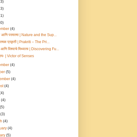
53)
53)
51)
50)
ember
(4)
ती आणि परमात्मा | Nature and the Sup...
णात्मक प्रकृती | Prakriti – The Pri...
आणि विश्वाचे मिथ्यात्व | Discovering Fu...
्रियः | Victor of Senses
ember
(4)
ber
(5)
tember
(4)
ust
(4)
(4)
e
(4)
(5)
l
(3)
ch
(4)
uary
(4)
uary
(5)