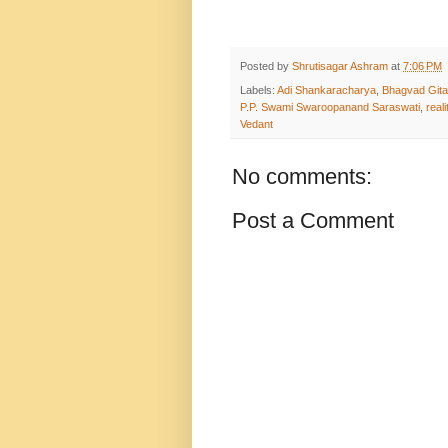
Posted by
Shrutisagar Ashram
at
7:06 PM
Labels:
Adi Shankaracharya
,
Bhagvad Gita
P.P. Swami Swaroopanand Saraswati
,
reali
Vedant
No comments:
Post a Comment