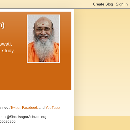
m)
swati,
l study
onnect
Twitter
,
Facebook
and
YouTube
hak@ShrutisagarAshram.org
05026205