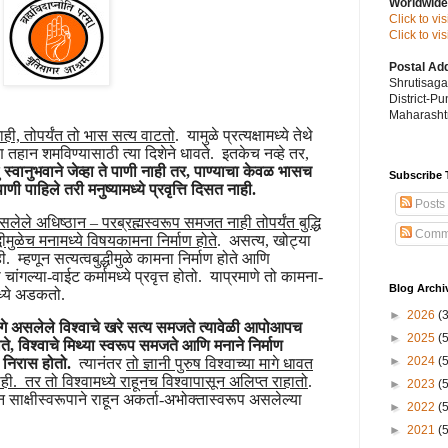
Worldwide
Click to vi
Click to v
Postal Ad
Shrutisag
District-P
Maharashtr
ही, तोपर्यंत तो भास सत्य वाटतो
. यामुळे प्रत्यक्षामध्ये तेथे
तहान शमविण्यासाठी त्या दिशेने धावते. इतकेच नव्हे तर,
ु
स्वानुभवाने जेव्हा ते पाणी नाही तर, पाण्याचा केवळ भासच
Subscribe 
णी पाहिले तरी मनुष्यामध्ये प्रवृत्ति दिसत नाही.
Posts
 असलेले अधिष्ठान – परब्रह्मस्वरूप समजत नाही तोपर्यंत बुद्धि
Comm
्धीमुळेच मनामध्ये विषयकामना निर्माण होते
. असत्य, खोट्या
 म्हणून सत्यत्वबुद्धीमुळे कामना निर्माण होते आणि
चांगल्या-वाईट कर्मामध्ये प्रवृत्त होतो. याप्रमाणे तो कामना-
Blog Archi
मध्ये अडकतो.
►
2026
(
या मागे असलेले विश्वाचे खरे सत्य समजते त्यावेळी आपोआपच
►
2025
(
 होते, विश्वाचे मिथ्या स्वरूप समजते आणि मनाने निर्माण
►
2024
(
चा निरास होतो.
त्यानंतर
तो ज्ञानी पुरुष विश्वाच्या मागे धावत
ी. तर तो विश्वामध्ये राहूनच विश्वापासून अलिप्त राहातो
.
►
2023
(
न साक्षीस्वरूपाने राहून अकर्ता-अभोक्तास्वरूप असलेल्या
►
2022
(
►
2021
(