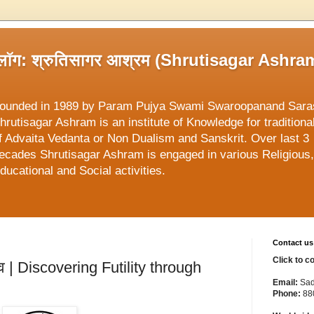
्लॉग: श्रुतिसागर आश्रम (Shrutisagar Ashra
ounded in 1989 by Param Pujya Swami Swaroopanand Sara
hrutisagar Ashram is an institute of Knowledge for traditiona
f Advaita Vedanta or Non Dualism and Sanskrit. Over last 3
ecades Shrutisagar Ashram is engaged in various Religious,
ducational and Social activities.
Contact us
Click to c
त्व | Discovering Futility through
Email:
Sad
Phone:
88