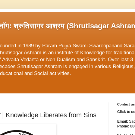
्लॉग: श्रुतिसागर आश्रम (Shrutisagar Ashra
ounded in 1989 by Param Pujya Swami Swaroopanand Sara
hrutisagar Ashram is an institute of Knowledge for traditiona
f Advaita Vedanta or Non Dualism and Sanskrit. Over last 3
ecades Shrutisagar Ashram is engaged in various Religious,
ducational and Social activities.
Contact us
Click to c
त करते | Knowledge Liberates from Sins
Email:
Sad
Phone:
88