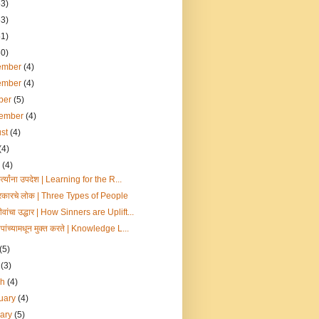
53)
53)
51)
50)
ember
(4)
ember
(4)
ber
(5)
tember
(4)
ust
(4)
(4)
e
(4)
र्त्यांना उपदेश | Learning for the R...
्रकारचे लोक | Three Types of People
ीवांचा उद्धार | How Sinners are Uplift...
पापांच्यामधून मुक्त करते | Knowledge L...
(5)
l
(3)
ch
(4)
uary
(4)
uary
(5)