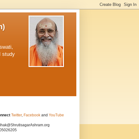
m)
swati,
l study
onnect
Twitter
,
Facebook
and
YouTube
hak@ShrutisagarAshram.org
05026205