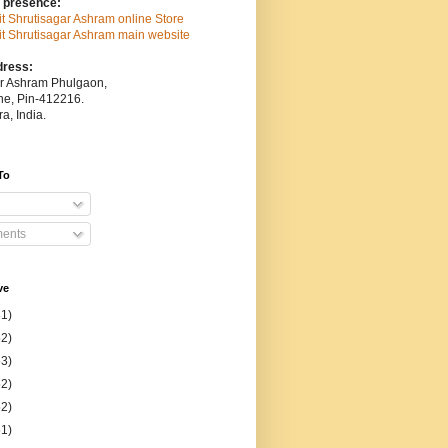
 presence:
sit Shrutisagar Ashram online Store
isit Shrutisagar Ashram main website
dress:
ar Ashram Phulgaon,
une, Pin-412216.
a, India.
To
ents
ve
31)
52)
53)
52)
52)
51)