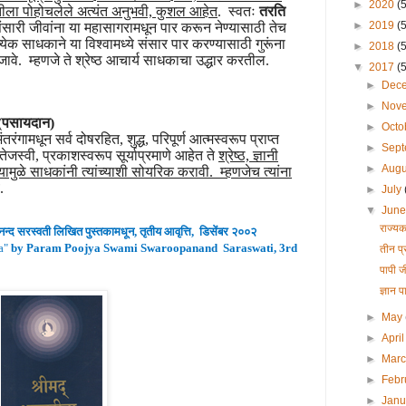
►
2020
(
ीला पोहोचलेले अत्यंत अनुभवी, कुशल आहेत
. स्वतः
तरति
►
2019
(
 संसारी जीवांना या महासागरामधून पार करून नेण्यासाठी तेच
्येक साधकाने या विश्वामध्ये संसार पार करण्यासाठी गुरूंना
►
2018
(
ावे. म्हणजे ते श्रेष्ठ आचार्य साधकाचा उद्धार करतील.
▼
2017
(
►
Dec
►
Nov
| (पसायदान)
►
Octo
ंतरंगामधून सर्व दोषरहित, शुद्ध, परिपूर्ण आत्मस्वरूप प्राप्त
►
Sep
जस्वी, प्रकाशस्वरूप सूर्याप्रमाणे आहेत ते
श्रेष्ठ, ज्ञानी
►
Aug
यामुळे साधकांनी त्यांच्याशी सोयरिक करावी. म्हणजेच त्यांना
.
►
July
▼
Jun
राज्यक
ानन्द
सरस्वती लिखित पुस्तकामधून
,
तृतीय
आवृ
त्ति
,
डिसेंबर २००२
a
"
by Param Poojya Swami Swaroopanand Saraswati, 3rd
तीन प
पापी ज
ज्ञान 
►
May
►
Apri
►
Mar
►
Febr
►
Jan