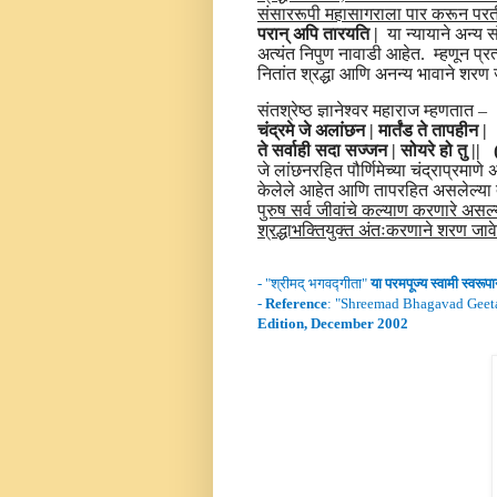
संसाररूपी महासागराला पार करून परत
परान् अपि तारयति |
या न्यायाने अन्य
अत्यंत निपुण नावाडी आहेत. म्हणून प्रत
नितांत श्रद्धा आणि अनन्य भावाने शरण ज
संतश्रेष्ठ ज्ञानेश्वर महाराज म्हणतात –
चंद्रमे जे अलांछन | मार्तंड ते तापहीन |
ते सर्वाही सदा सज्जन | सोयरे हो तु |
जे लांछनरहित पौर्णिमेच्या चंद्राप्रमाणे अ
केलेले आहेत आणि तापरहित असलेल्या ते
पुरुष सर्व जीवांचे कल्याण करणारे असल्
श्रद्धाभक्तियुक्त अंतःकरणाने शरण जावे
- "
श्रीमद्
भगवद्गीता
"
या परमपूज्य स्वामी
स्वरूप
-
Reference
: "
Shreemad Bhagavad Geet
Edition, December 2002