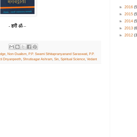
►
2016
(
►
2015
(
►
2014
(
-
हरी ॐ
–
►
2013
(
►
2012
(3
edge
,
Non-Dualism
,
P.P. Swami Sthitapranyanand Saraswati
,
P.P.
ti Dnyanpeeth
,
Shrutisagar Ashram
,
Sin
,
Spiritual Science
,
Vedant