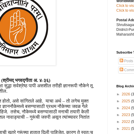
Worldwide
Click to vi
Click to v
Postal Ad
Shrutisag
District-P
Maharashtr
Subscribe 
Posts
Comm
(श्रीमद् भगवद्गीता अ. ४-३६)
क्षा सुद्धा सर्वश्रेष्ठ पापी असशील तरीही ज्ञानरूपी नौकेने तू
Blog Archi
जाशील.
►
2026
(
मुक्त होतो, असे सांगितले आहे. याचा अर्थ – तो लगेच मुक्त
►
2025
(
ा ज्ञाननौकेमध्ये बसण्यासाठी प्रथम नौकेच्या जवळ गेले
►
2024
(
ाहिजे. तसेच, नौकेमध्ये बसण्यासाठी मनाची तयारी केली
►
2023
(
नावाड्याची – गुरूंची जरुरी असून त्यांच्यावर नितांत
►
2022
(
►
2021
(
नाची सूत्रे गुरूंच्या हातात दिली पाहिजेत, कारण ते स्वतःच