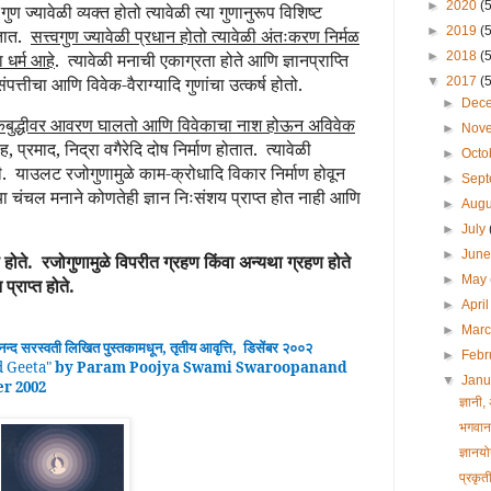
►
2020
(
ण ज्यावेळी व्यक्त होतो त्यावेळी त्या गुणानुरूप विशिष्ट
►
2019
(
ोतात.
सत्त्वगुण ज्यावेळी प्रधान होतो त्यावेळी अंतःकरण निर्मळ
ा धर्म आहे
. त्यावेळी मनाची एकाग्रता होते आणि ज्ञानप्राप्ति
►
2018
(
संपत्तीचा आणि विवेक-वैराग्यादि गुणांचा उत्कर्ष होतो.
▼
2017
(
►
Dec
वेकबुद्धीवर आवरण घालतो आणि विवेकाचा नाश होऊन अविवेक
►
Nov
ह, प्रमाद, निद्रा वगैरेदि दोष निर्माण होतात. त्यावेळी
►
Octo
ही. याउलट रजोगुणामुळे काम-क्रोधादि विकार निर्माण होवून
►
Sep
 या चंचल मनाने कोणतेही ज्ञान निःसंशय प्राप्त होत नाही आणि
►
Aug
►
July
►
Jun
होते. रजोगुणामुळे विपरीत ग्रहण किंवा अन्यथा ग्रहण होते
►
May
प्राप्त होते.
►
Apri
►
Mar
ानन्द
सरस्वती लिखित पुस्तकामधून
,
तृतीय
आवृ
त्ति
,
डिसेंबर २००२
►
Febr
 Geeta
"
by Param Poojya Swami Swaroopanand
▼
Jan
er 2002
ज्ञानी
भगवान 
ज्ञान
प्रकृत