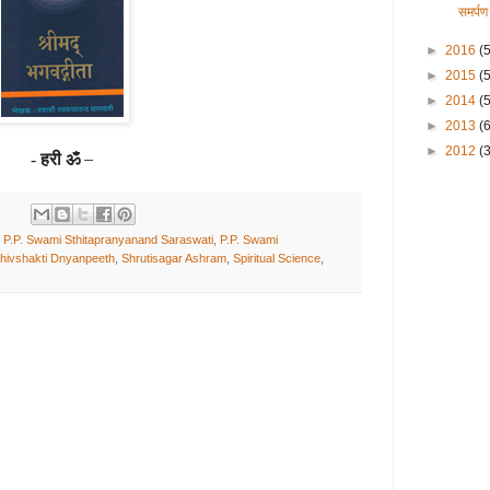
समर्प
►
2016
(
►
2015
(
►
2014
(
►
2013
(
►
2012
(3
हरी ॐ
–
-
,
P.P. Swami Sthitapranyanand Saraswati
,
P.P. Swami
hivshakti Dnyanpeeth
,
Shrutisagar Ashram
,
Spiritual Science
,