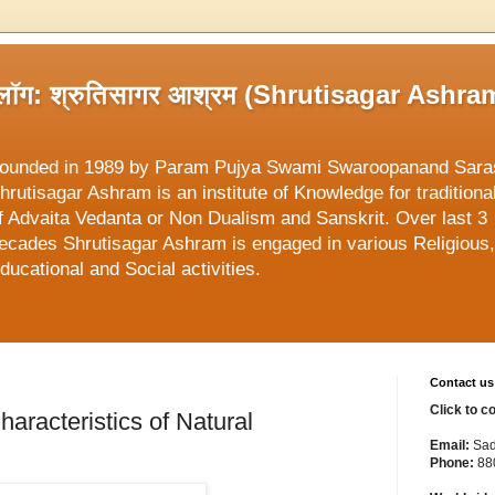
्लॉग: श्रुतिसागर आश्रम (Shrutisagar Ashra
ounded in 1989 by Param Pujya Swami Swaroopanand Sara
hrutisagar Ashram is an institute of Knowledge for traditiona
f Advaita Vedanta or Non Dualism and Sanskrit. Over last 3
ecades Shrutisagar Ashram is engaged in various Religious,
ducational and Social activities.
Contact us
Click to c
 | Characteristics of Natural
Email:
Sad
Phone:
88