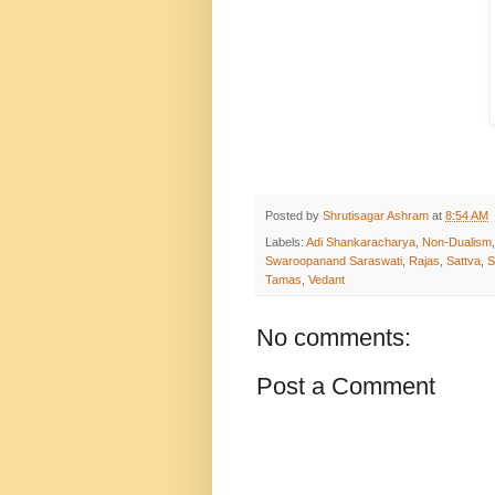
Posted by
Shrutisagar Ashram
at
8:54 AM
Labels:
Adi Shankaracharya
,
Non-Dualism
Swaroopanand Saraswati
,
Rajas
,
Sattva
,
S
Tamas
,
Vedant
No comments:
Post a Comment