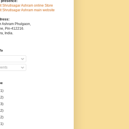
 presence:
sit Shrutisagar Ashram online Store
isit Shrutisagar Ashram main website
dress:
ar Ashram Phulgaon,
une, Pin-412216.
a, India.
To
ents
ve
31)
52)
53)
52)
52)
51)