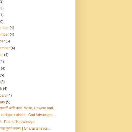
53)
53)
51)
50)
ember
(4)
ember
(4)
ber
(5)
tember
(4)
ust
(4)
(4)
e
(4)
(5)
l
(3)
ch
(4)
uary
(4)
uary
(5)
, अज्ञानी आणि कार्म | Wise, Unwise and...
कार्मानुष्ठान सांगतात | God Advocates ...
योग | Path of Knowledge
ीच्या गुणांचे स्वरूप | Characteristics...