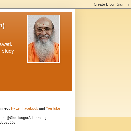
m)
swati,
l study
onnect
Twitter
,
Facebook
and
YouTube
hak@ShrutisagarAshram.org
05026205