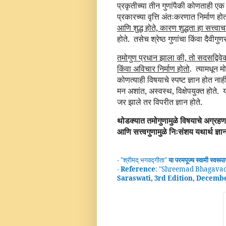
प्रकृतीच्या तीन गुणांपैकी कोणताही एक गु
प्रकारच्या वृत्ति अंतःकरणात निर्माण ह
आणि शुद्ध होते, कारण शुद्धता हा सत्त्वाच
होते. तसेच श्रेष्ठ गुणांचा किंवा दैवीगुण
तमोगुण प्रधान झाला की, तो सदसद्वि
किंवा अविचार निर्माण होतो
. त्यामधून मो
कोणत्याही विषयाचे स्पष्ट ज्ञान होत ना
मन अशांत, अस्वस्थ, विक्षेपयुक्त होते.
जर झाले तर विपरीत ज्ञान होते.
थोडक्यात तमोगुणामुळे विषयाचे अग्रहण 
आणि सत्त्वगुणामुळे निःसंशय यथार्थ ज्ञान 
- "
श्रीमद्
भगवद्गीता
"
या परमपूज्य स्वामी
स्वरूप
-
Reference
: "
Shreemad Bhagavad
Saraswati, 3rd Edition, Decemb