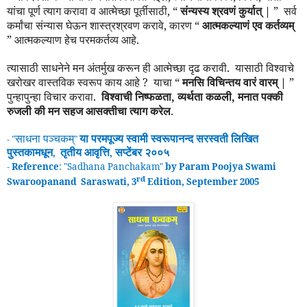
यांचा पूर्ण त्याग करावा व आत्मेच्छा पूर्तीसाठी
, “
संन्यस्य
श्रवणं
कुर्यात् |
”
सर्व
कर्मांचा संन्यास घेऊन शास्त्रश्रवण करावे, कारण “
आत्म
कल्याणं एव कर्तव्यम्
” आत्मकल्याण हेच परमकर्तव्य आहे.
त्यासाठी साधनेने मन अंतर्मुख करून ही आत्मेच्छा दृढ करावी. यासाठी विश्वाचे
खरोखर वास्तविक स्वरूप काय आहे ? याचा “
मनसि
विचिन्तय
वारं
वारम् |
”
पुन्हापुन्हा विचार करावा.
विश्वाची निष्फळता, व्यर्थता कळली, मनात पक्की
रुजली की मन सहज आसक्तीचा त्याग करेल
.
साधना पञ्चकम्
या परमपूज्य स्वामी
स्वरूपानन्द
सरस्वती लिखित
- "
"
पुस्तकामधून
तृतीय
आवृ
त्ति
सप्टेंबर
२०
०५
,
,
-
Reference
: "
Sadhana Panchakam
"
by Param Poojya Swami
rd
Swaroopanand Saraswati, 3
Edition, September 2005