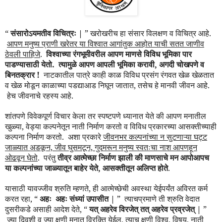
“
संसारोऽयमतीव वि
चित्रः |
”
खरोखरीच हा संसार विलक्षण व विचित्र आहे.
आपण मनुष्य प्राणी खरेतर या विश्वात आगांतुक आहोत याची सतत जाणीव
ठेवली पाहिजे
.
विश्वाच्या रंगभूमीवरील आपण माणसे विविध भूमिका पार
पाडण्यासाठी येतो. त्यामुळे आपण आपली भूमिका करावी, अगदी चोखपणे व
बिनतक्रार !
नाटकातील पात्रे काही काळ विविध प्रसंग रंगवत खेळ खेळतात
व खेळ मोडून काळाच्या पडद्याआड निघून जातात, तसेच हे मानवी जीवन आहे.
हेच जीवनाचे रहस्य आहे.
शांतपणे विवेकपूर्ण विचार केला तर स्पष्टपणे ध्यानात येते की आपण मनातील
खुळ्या, वेड्या कल्पनेतून नाती निर्माण करतो व विविध प्रकारच्या आसक्तीच्याही
कल्पना निर्माण करतो. अशा प्रकारे
जीवनभर कल्पनांच्या न सुटणाऱ्या घट्ट
जाळ्यात अडकून, जीव घुसमटून, गुदमरून मनुष्य स्वतःचा नाश आपणहून
ओढवून घेतो
. परंतु
तीव्र आत्मेच्छा निर्माण झाली की माणसाचे मन आपोआपच
या कल्पनांच्या जाळ्यातून बाहेर येते, आसक्तीतून अलिप्त होते
.
यासाठी यावज्जीव श्रुति म्हणते, ही आत्मेच्छेची अवस्था येईपर्यंत अविरत कर्म
करत रहा,
“
अहः अहः संध्यां उपासीत |
”
त्याचप्रमाणे ती श्रुति वेदात
दुसरीकडे असाही आदेश देते
,
“
यत् अहरेव विरजेत् तत् अहरेव प्रव्रजेत् |
”
ज्या दिवशी व ज्या क्षणी मनात विरक्ति येईल, त्याच क्षणी विश्व, विषय, नाती