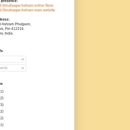
 presence:
sit Shrutisagar Ashram online Store
isit Shrutisagar Ashram main website
dress:
ar Ashram Phulgaon,
une, Pin-412216.
a, India.
To
ents
ve
31)
52)
53)
52)
52)
51)