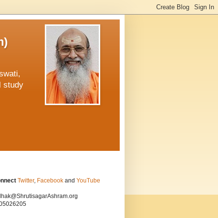
m)
swati,
l study
onnect
Twitter
,
Facebook
and
YouTube
hak@ShrutisagarAshram.org
05026205