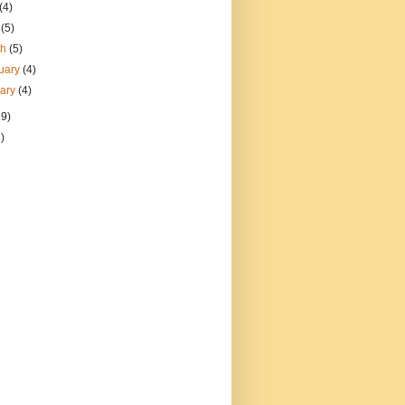
(4)
l
(5)
ch
(5)
uary
(4)
uary
(4)
69)
)