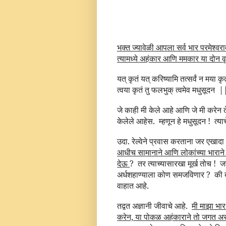
भक्त ज्यावेळी आपला सर्व भार परमेश्वर
त्यामध्ये अहंकार आणि ममकार या दोन वृत्
यत् कृतं यत् करिष्यामि तत्सर्वं न मया कृ
त्वया कृतं तु फलभुक् त्वमेव मधुसूदन
|
जे काही मी केले आहे आणि जे मी करेन त
केलेले आहेस.
म्हणून हे मधुसूदन !
त्य
उदा. रेल्वेने प्रवास करताना जर एखाद
आधीच सामानाने आणि लोकांच्या भारान
देऊ
?
तर त्याच्यासारखा मूर्ख तोच !
ज
अर्धशहाण्याला कोण समजविणार ?
की 
वाहात आहे.
तद्वत अज्ञानी जीवाचे आहे.
मी माझा भार
करेन, या पोकळ अहंकाराने तो जगत अ