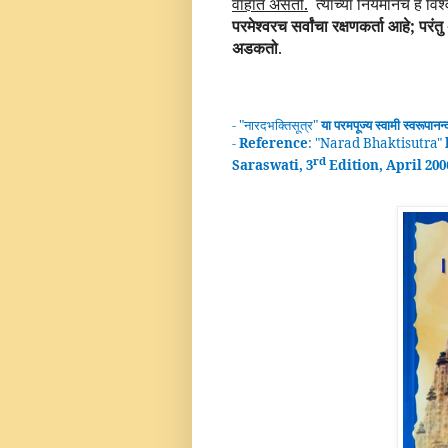
वाहात असतो.
त्याच्या नियमानेच हे वि
परमेश्वरच सर्वांचा रक्षणकर्ता आहे; परंत
अडकतो
.
- "
नारदभक्तिसूत्र
"
या परमपूज्य स्वामी
स्वरूपानन
-
Reference
: "
Narad Bhaktisutra
"
rd
Saraswati, 3
Edition, April 200