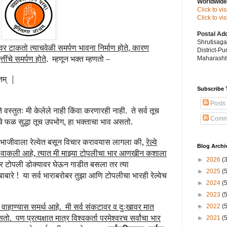
Worldwide
Click to vi
Click to v
Postal Ad
Shrutisag
ावर टाकतो त्याचवेळी समर्पण भावना निर्माण होते, कारण
District-P
तींचे समर्पण होते
.
म्हणून भक्त म्हणतो –
Maharashtr
तम्
|
|
Subscribe 
Posts
े वस्तुतः मी केलेले नाही किंवा करणारही नाही.
ते सर्व तूच
Comm
ाचे फळ सुद्धा तूच उपभोग, हा भक्ताचा भाव असतो.
ा भाजीवाला रेल्वेत बसून विचार करावयास लागला की,
रेल्वे
Blog Archi
े वाकली आहे, त्यात मी माझ्या टोपलीचा भार आणखीन कशाला
►
2026
(
र टोपली डोक्यावर घेऊन गाडीत बसला तर त्या
►
2025
(
बाबारे !
या सर्व भाराबरोबर तुझा आणि टोपलीचा भारही रेल्वेच
►
2024
(
►
2023
(
 वाहाण्यास समर्थ आहे.
मी सर्व संकटावर व दुःखावर मात
►
2022
(
सतो.
पण प्रत्यक्षात मात्र विश्वकर्ता परमेश्वरच सर्वांचा भार
►
2021
(