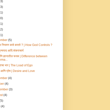
53)
53)
51)
50)
51)
52)
51)
ember
(5)
्वर नियमन कसे करतो ? | How God Controls ?
ूज्यपाद आदि शंकराचार्य
आणि ज्ञानातील फरक | Difference between
rma...
राचा भार | The Load of Ego
 आणि प्रेम | Desire and Love
ember
(4)
ber
(4)
tember
(3)
ust
(4)
(5)
e
(4)