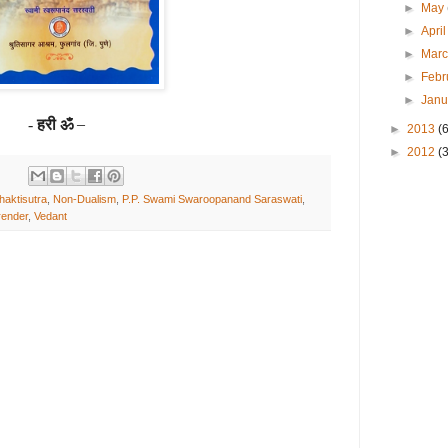
►
May
►
Apri
►
Mar
►
Febr
►
Jan
हरी ॐ
–
-
►
2013
(
►
2012
(3
haktisutra
,
Non-Dualism
,
P.P. Swami Swaroopanand Saraswati
,
render
,
Vedant