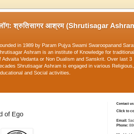
्लॉग: श्रुतिसागर आश्रम (Shrutisagar Ashra
ounded in 1989 by Param Pujya Swami Swaroopanand Sara
hrutisagar Ashram is an institute of Knowledge for traditiona
f Advaita Vedanta or Non Dualism and Sanskrit. Over last 3
ecades Shrutisagar Ashram is engaged in various Religious,
ducational and Social activities.
Contact us
Click to c
ad of Ego
Email:
Sad
Phone:
88