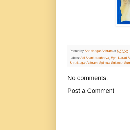
Posted by
Shrutisagar Ashram
at
5:37 AM
Labels:
Adi Shankaracharya
,
Ego
,
Narad B
Shrutisagar Ashram
,
Spiritual Science
,
Sur
No comments:
Post a Comment