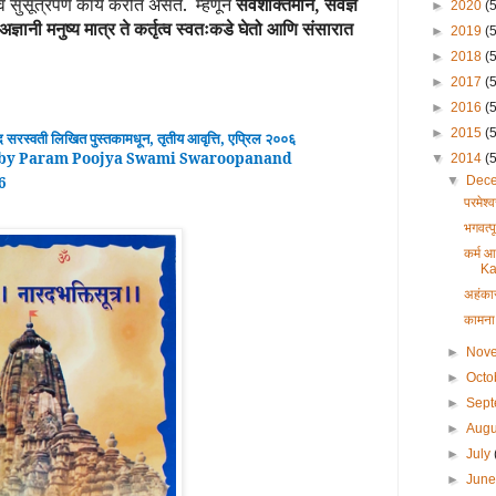
श्व सुसूत्रपणे कार्य करीत असते.
म्हणून
सर्वशक्तिमान, सर्वज्ञ
►
2020
(
ु अज्ञानी मनुष्य मात्र ते कर्तृत्व स्वतःकडे घेतो आणि संसारात
►
2019
(
►
2018
(
►
2017
(
►
2016
(
►
2015
(
्द
सरस्वती लिखित पुस्तकामधून
,
तृतीय
आवृ
त्ति, एप्रिल २००६
by Param Poojya Swami Swaroopanand
▼
2014
(
▼
Dec
6
परमेश
भगवत्प
कर्म 
Ka
अहंका
कामना
►
Nov
►
Octo
►
Sep
►
Aug
►
July
►
Jun