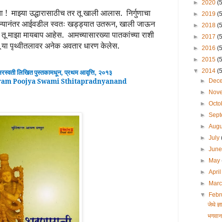
►
2020
(
ा !
माझ्या उद्धारासाठीच तर तू खाली आलास.
निर्गुणाचा
►
2019
(
ल्यानंतर आईवडील स्वतः खड्ड्यात उतरून, खाली जाऊन
►
2018
(
, तू माझा मायबाप आहेस.
आमच्यासारख्या पातकांच्या राशी
►
2017
(
तू या पृथ्वीतलावर अनेक अवतार धारण केलेस.
►
2016
(
►
2015
(
▼
2014
(
रस्वती लिखित पुस्तकामधून
,
प्रथम
आवृ
त्ति,
२०
१३
ram Poojya Swami Sthitapradnyanand
►
Dec
►
Nov
►
Octo
►
Sep
►
Aug
►
July
►
Jun
►
May
►
Apri
►
Mar
▼
Febr
जेथे 
भगवान