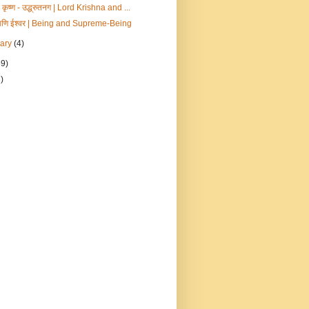
कृष्ण - उद्ध्रुतनग | Lord Krishna and ...
णि ईश्वर | Being and Supreme-Being
uary
(4)
69)
)