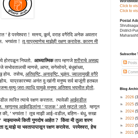
Worldwide
Click to vi
Click to v
Postal Ad
Shrutisag
District-P
ात ‘ हे परमेश्वरा !
मत्स्य, कूर्म, वराह वगैरेदि अनेक अवतार
Maharashtr
ेस.
भगवंता !
तू याप्रमाणेच माझेही रक्षण करावेस, कारण मी
Subscribe 
ध्ये होरपळून निघतो.
आध्यात्मिक
ताप म्हणजे
शरीराचे असह्य
Posts
जे सभोवतालची माणसे, आप्त, सगेसोयरे, बंधुबांधव,
Comm
ःख
होय.
तसेच,
अतिवृष्टि, अनावृष्टि, भूकंप, ज्वालामुखी वगैरे
होय.
याप्रकारच्या अनंत दुःखांनी मनुष्य सर्व बाजूंनी हतबल
जन्म-मृत्यु-जरा-व्याधि यामुळे मनुष्य अतिशय भयभीत होतो
.
Blog Archi
►
2026
(
ील त्वरित त्याचे रक्षण करतात.
त्यावेळी
आईवडील
►
2025
(
त.
म्हणूनच आईवडिलांना ‘ पालक ’ असे म्हटले जाते
.
म्हणून
►
2024
(
 की, ‘ भगवंता !
तूच माझी आई–वडील, बहिण– बंधु, सखा
►
2023
(
?
माझ्यामध्ये किती गुणदोष आहेत ?
किंवा मी तुला शरण
►
2022
(
ता तू माझे या भवतापापासून रक्षण करावेस.
परमेश्वरा, हेच
►
2021
(