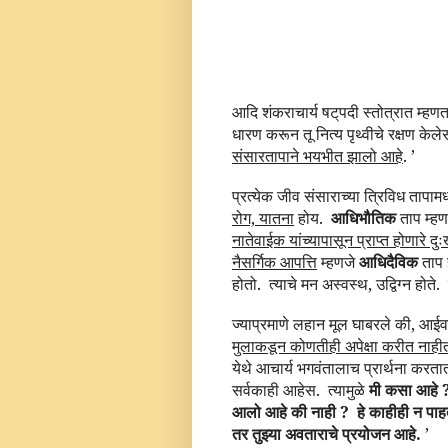
आदि शंकराचार्य षट्
पदी स्तोत्रात
म्हणत
धारण करून तू नित्य पृथ्वीचे रक्षण केल
संसारतापाने भयभीत झालो आहे
. ’
प्रत्येक जीव संसाराच्या त्रिविध तापाम
रोग, यातना
होय.
आधिभौतिक
ताप म्हण
नातेवाईक यांच्यापासून प्राप्त होणारे दु
नैसर्गिक आपत्ति
म्हणजे
आधिदैविक
ताप 
होतो.
त्याचे मन अस्वस्थ, उद्विग्न होते.
ज्याप्रमाणे लहान मूल घाबरले की, आईवड
मुलाकडून कोणतीही अपेक्षा करीत नाही
येथे आचार्य भगवंतालाच प्रार्थना करतात
सर्वकाही आहेस.
त्यामुळे
मी कसा आहे 
आलो आहे की नाही ?
हे काहीही न पाह
तर तुझ्या अवताराचे प्रयोजन आहे.
’