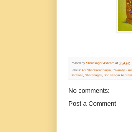
Posted by
Shrutisagar Ashram
at
8:54 AM
Labels:
Adi Shankaracharya
,
Calamity
,
Gua
Sarawati
,
Sharanagati
,
Shrutisagar Ashram
No comments:
Post a Comment