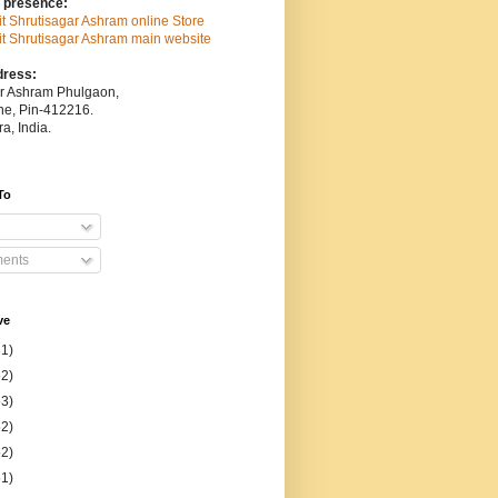
 presence:
sit Shrutisagar Ashram online Store
isit Shrutisagar Ashram main website
dress:
ar Ashram Phulgaon,
une, Pin-412216.
a, India.
To
ents
ve
31)
52)
53)
52)
52)
51)