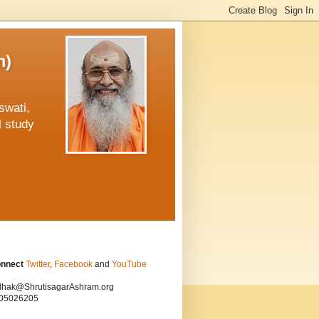
m)
swati,
l study
onnect
Twitter
,
Facebook
and
YouTube
hak@ShrutisagarAshram.org
05026205