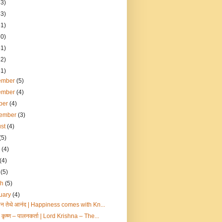
53)
53)
51)
50)
51)
52)
51)
ember
(5)
ember
(4)
ber
(4)
tember
(3)
ust
(4)
(5)
e
(4)
(4)
l
(5)
ch
(5)
uary
(4)
ज्ञान तेथे आनंद | Happiness comes with Kn...
 कृष्ण – पालनकर्ता | Lord Krishna – The...