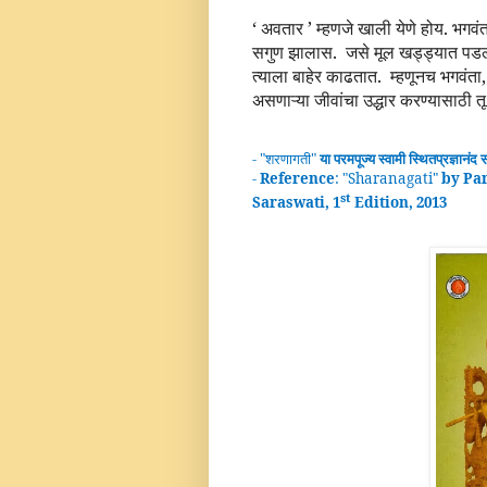
‘ अवतार ’ म्हणजे खाली येणे होय. भगवंत
सगुण झालास.
जसे मूल खड्ड्यात पड
त्याला बाहेर काढतात.
म्हणूनच भगवंता
असणाऱ्या जीवांचा उद्धार करण्यासाठी 
- "
शरणागती
"
या परमपूज्य स्वामी
स्थितप्रज्ञानंद
स
-
Reference
: "
Sharanagati
"
by Pa
st
Saraswati, 1
Edition, 2013