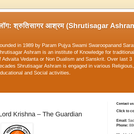
्लॉग: श्रुतिसागर आश्रम (Shrutisagar Ashra
ounded in 1989 by Param Pujya Swami Swaroopanand Sara
hrutisagar Ashram is an institute of Knowledge for traditiona
f Advaita Vedanta or Non Dualism and Sanskrit. Over last 3
ecades Shrutisagar Ashram is engaged in various Religious,
ducational and Social activities.
Contact us
Click to c
 | Lord Krishna – The Guardian
Email:
Sad
Phone:
88