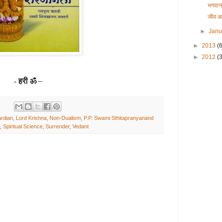
भगवान 
जीव आ
►
Jan
►
2013
(
►
2012
(3
हरी ॐ
–
-
rdian
,
Lord Krishna
,
Non-Dualism
,
P.P. Swami Sthitapranyanand
,
Spiritual Science
,
Surrender
,
Vedant