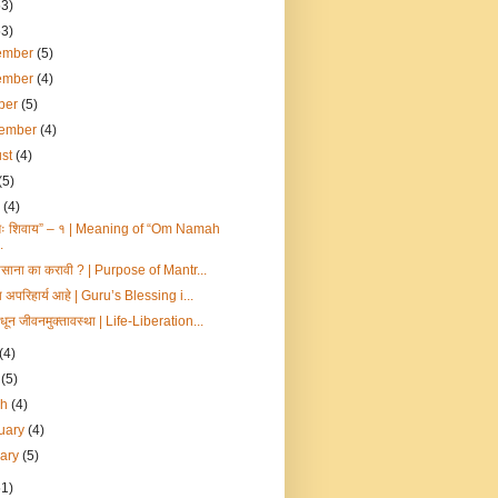
53)
53)
ember
(5)
ember
(4)
ber
(5)
tember
(4)
ust
(4)
(5)
e
(4)
ः शिवाय” – १ | Meaning of “Om Namah
.
पासाना का करावी ? | Purpose of Mantr...
पा अपरिहार्य आहे | Guru’s Blessing i...
मधून जीवनमुक्तावस्था | Life-Liberation...
(4)
l
(5)
ch
(4)
uary
(4)
uary
(5)
51)