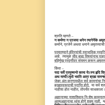
श्रुति म्हणते –
न कर्मणा न प्रजया धनेन त्यागेनैके अमृतत
कर्माने, प्रजेने अथवा धनाने अमृतत्त्वाच
परमात्म्याने इंद्रियांची स्वाभाविक प्रवृत्
आहे. त्यामुळे
जीव बाह्य विषयांनाच पाहत
बहिर्मुख प्रवृत्तीवर संयमन करून अमृतत्
किंवा –
यदा सर्वे प्रमुच्यन्ते कामा येSस्य हृदि श्र
अथ मर्त्योSमृतो भवति अत्र ब्रह्म समन्श्र
जेव्हा अंतःकरणामधील सर्व कामनांचा निः
ब्रह्मस्वरूपाची प्राप्ति होते.
या सर्व श्र
नाहीशा होत नाहीत, तोपर्यंत साधकाला आ
अज्ञानाच्या नाशाशिवाय निःशेष कामनात्य
आत्मअज्ञानाचा ध्वंस होणे शक्य नाही.
म्