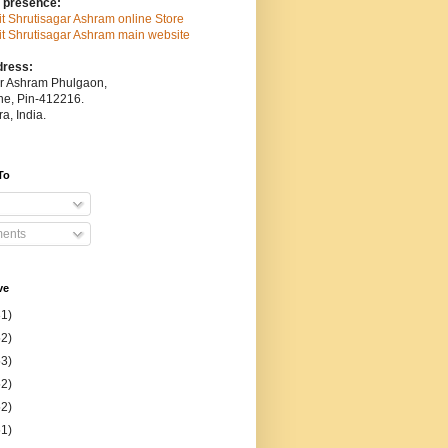
 presence:
sit Shrutisagar Ashram online Store
isit Shrutisagar Ashram main website
dress:
ar Ashram Phulgaon,
une, Pin-412216.
a, India.
To
ents
ve
31)
52)
53)
52)
52)
51)