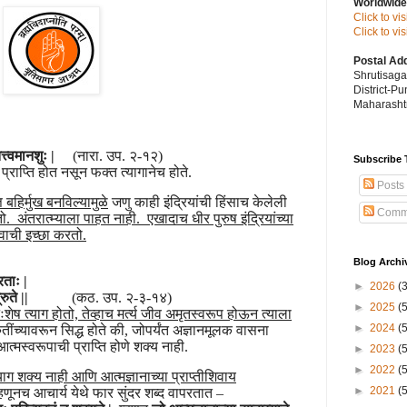
Worldwide
Click to vi
Click to v
Postal Ad
Shrutisag
District-P
Maharashtr
्त्वमानशुः |
(नारा. उप. २-१२)
Subscribe 
ी प्राप्ति होत नसून फक्त त्यागानेच होते.
Posts
ति बहिर्मुख बनविल्यामुळे
जणु काही इंद्रियांची हिंसाच केलेली
Comm
ो. अंतरात्म्याला पाहत नाही. एखादाच धीर पुरुष इंद्रियांच्या
त्वाची इच्छा करतो.
Blog Archi
िताः |
►
2026
(
ुते ||
(कठ. उप. २-३-१४)
►
2025
(
शेष त्याग होतो, तेव्हाच मर्त्य जीव अमृतस्वरूप होऊन त्याला
►
2024
(
ुतींच्यावरून सिद्ध होते की, जोपर्यंत अज्ञानमूलक वासना
त्मस्वरूपाची प्राप्ति होणे शक्य नाही.
►
2023
(
►
2022
(
ाग शक्य नाही आणि आत्मज्ञानाच्या प्राप्तीशिवाय
►
2021
(
हणूनच आचार्य येथे फार सुंदर शब्द वापरतात –