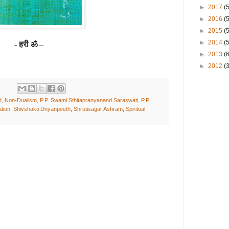
►
2017
(
►
2016
(
►
2015
(
►
2014
(
-
हरी ॐ
–
►
2013
(
►
2012
(3
d
,
Non-Dualism
,
P.P. Swami Sthitapranyanand Saraswati
,
P.P.
tion
,
Shivshakti Dnyanpeeth
,
Shrutisagar Ashram
,
Spiritual