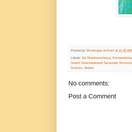
Posted by
Shrutisagar Ashram
at
11:45 AM
Labels:
Adi Shankaracharya
,
Kenopanisha
Swami Swaroopanand Saraswati
,
Renuncia
Science
,
Vedant
No comments:
Post a Comment