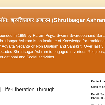
्लॉग: श्रुतिसागर आश्रम (Shrutisagar Ashra
ounded in 1989 by Param Pujya Swami Swaroopanand Sara
hrutisagar Ashram is an institute of Knowledge for traditiona
f Advaita Vedanta or Non Dualism and Sanskrit. Over last 3
ecades Shrutisagar Ashram is engaged in various Religious,
ducational and Social activities.
Contact us
Click to c
ा | Life-Liberation Through
Email:
Sad
Phone:
88