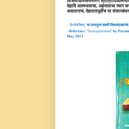
विशिष्टधीमत्त्वमन्तरेण श्रोत्रादिआत्मभाव
देहादि आत्मभावाचा, अहंभावाचा त्याग कर
असतानाच, देहपातापूर्वीच या संसारबंधन
- "
केनो
पनिषत्
"
या परमपूज्य स्वामी
स्थितप्रज्ञानंद
-
Reference
: "
Kenopanishad
"
by Param
May 2013