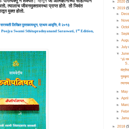
ः परित्यक्तुं न शक्यते |
म्हणून
जो आत्मज्ञानाच्या साहाय्याने
►
2020
(
तो, त्यालाच जीवनमुक्तावस्था प्राप्त होते. तो जिवंत
▼
2019
(
ातून मुक्त होतो.
►
Dec
►
Nov
सरस्वती लिखित पुस्तकामधून
,
प्रथम
आवृ
त्ति
,
मे २०१३
►
Octo
st
 Poojya Swami Sthitapradnyanand Saraswati, 1
Edition,
►
Sep
►
Aug
►
July
▼
Jun
“ॐ नम
S..
मंत्रो
गुरुकृ
त्यागा
►
May
►
Apri
►
Mar
►
Febr
►
Jan
►
2018
(