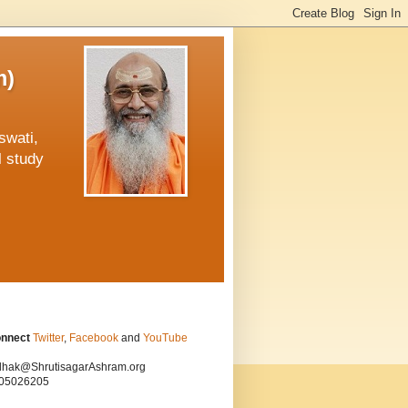
m)
swati,
l study
onnect
Twitter
,
Facebook
and
YouTube
hak@ShrutisagarAshram.org
05026205