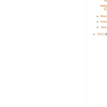
Sh
जगद्ग
Su
►
Mar
►
Febr
►
Jan
►
2012
(3