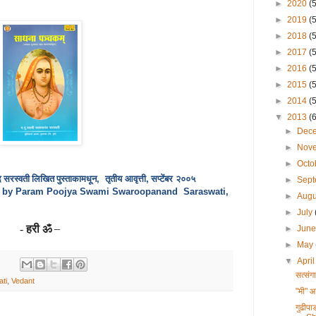
►
2020
(
►
2019
(
►
2018
(
►
2017
(
►
2016
(
►
2015
(
►
2014
(
▼
2013
(
►
Dec
►
Nov
►
Octo
द
सरस्वती लिखित पुस्ताकामधून
तृतीय
आवृत्ती
सप्टेंबर
२०
०५
,
,
►
Sep
"
by Param Poojya Swami Swaroopanand
Saraswati,
►
Aug
►
July
हरी ॐ
–
-
►
Jun
►
May
▼
Apri
सत्सं
ti
,
Vedant
"मी" आ
गुढीप