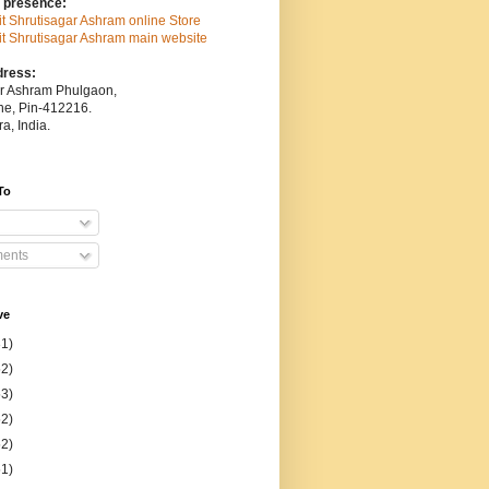
 presence:
sit Shrutisagar Ashram online Store
isit Shrutisagar Ashram main website
dress:
ar Ashram Phulgaon,
une, Pin-412216.
a, India.
To
ents
ve
31)
52)
53)
52)
52)
51)