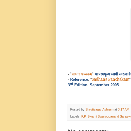
साधना पञ्चकम्
या परमपूज्य स्वामी
स्वरूपा
नं
- "
"
Sadhana Panchakam
-
Reference
: "
rd
3
Edition, September 2005
Posted by
Shrutisagar Ashram
at
3:17 AM
Labels:
P.P. Swami Swaroopanand Saraswa