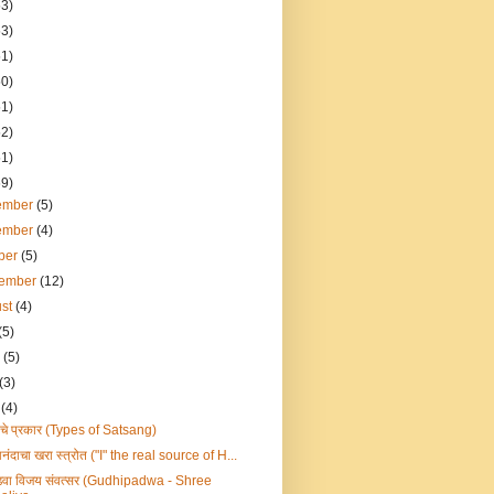
53)
53)
51)
50)
51)
52)
51)
69)
ember
(5)
ember
(4)
ber
(5)
tember
(12)
ust
(4)
(5)
e
(5)
(3)
l
(4)
गाचे प्रकार (Types of Satsang)
नंदाचा खरा स्त्रोत ("I" the real source of H...
ाडवा विजय संवत्सर (Gudhipadwa - Shree