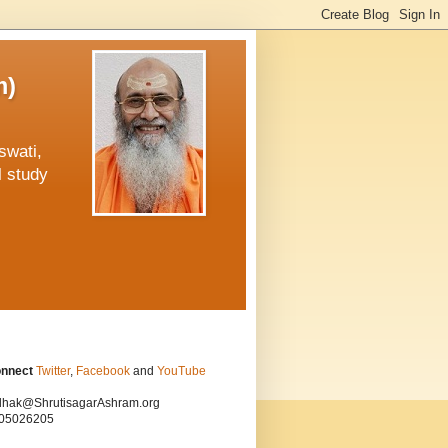
m)
swati,
l study
onnect
Twitter
,
Facebook
and
YouTube
hak@ShrutisagarAshram.org
05026205