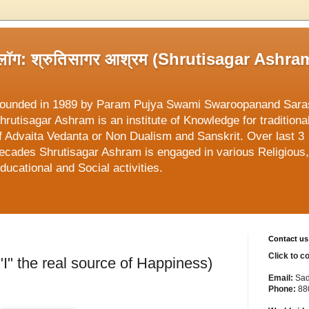
्लॉग: श्रुतिसागर आश्रम (Shrutisagar Ashra
ounded in 1989 by Param Pujya Swami Swaroopanand Sara
hrutisagar Ashram is an institute of Knowledge for traditiona
f Advaita Vedanta or Non Dualism and Sanskrit. Over last 3
ecades Shrutisagar Ashram is engaged in various Religious,
ducational and Social activities.
Contact us
Click to c
 ("I" the real source of Happiness)
Email:
Sad
Phone:
88