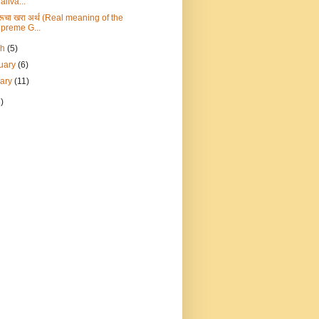
aliva...
ुरूचा खरा अर्थ (Real meaning of the
preme G...
ch
(5)
uary
(6)
uary
(11)
)